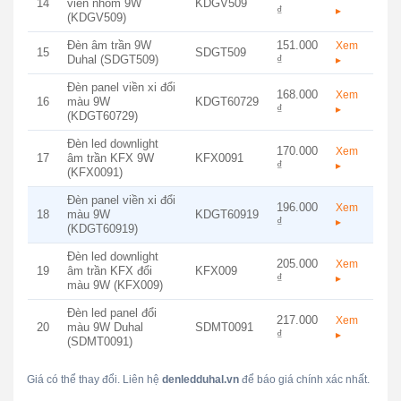
14
viền nhôm 9W
KDGV509
₫
▸
(KDGV509)
Đèn âm trần 9W
151.000
Xem
15
SDGT509
Duhal (SDGT509)
₫
▸
Đèn panel viền xi đổi
168.000
Xem
16
màu 9W
KDGT60729
₫
▸
(KDGT60729)
Đèn led downlight
170.000
Xem
17
âm trần KFX 9W
KFX0091
₫
▸
(KFX0091)
Đèn panel viền xi đổi
196.000
Xem
18
màu 9W
KDGT60919
₫
▸
(KDGT60919)
Đèn led downlight
205.000
Xem
19
âm trần KFX đổi
KFX009
₫
▸
màu 9W (KFX009)
Đèn led panel đổi
217.000
Xem
20
màu 9W Duhal
SDMT0091
₫
▸
(SDMT0091)
Giá có thể thay đổi. Liên hệ
denledduhal.vn
để báo giá chính xác nhất.