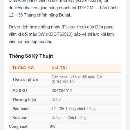
Mua Đèn panel viền xi đổi màu 9W (KDGT60919) tại
denledduhal.vn, giao hàng nhanh tại TP.HCM — bảo hành
12 – 36 Tháng chính hãng Duhal.
Driver tích hợp chống nháy (Flicker-free) của Đèn panel
viền xi đổi màu 9W (KDGT60919) bảo vệ thị lực khi làm
việc và học tập lâu dài.
Thông Số Kỹ Thuật
THÔNG SỐ
GIÁ TRỊ
Đèn panel viền xi đổi màu 9W
Tên sản phẩm
(KDGT60919)
KDGT60919
Mã SKU
Thương hiệu
Duhal
Bảo hành
12 – 36 Tháng chính hãng
Xuất xứ
Duhal — Chính hãng
Công suất
9W