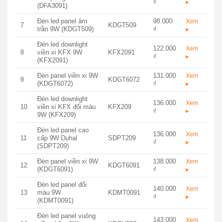
₫
▸
(DFA3091)
Đèn led panel âm
98.000
Xem
7
KDGT509
trần 9W (KDGT509)
₫
▸
Đèn led downlight
122.000
Xem
8
viền xi KFX 9W
KFX2091
₫
▸
(KFX2091)
Đèn panel viền xi 9W
131.000
Xem
9
KDGT6072
(KDGT6072)
₫
▸
Đèn led downlight
136.000
Xem
10
viền xi KFX đổi màu
KFX209
₫
▸
9W (KFX209)
Đèn led panel cao
136.000
Xem
11
cấp 9W Duhal
SDPT209
₫
▸
(SDPT209)
Đèn panel viền xi 9W
138.000
Xem
12
KDGT6091
(KDGT6091)
₫
▸
Đèn led panel đổi
140.000
Xem
13
màu 9W
KDMT0091
₫
▸
(KDMT0091)
Đèn led panel vuông
143.000
Xem