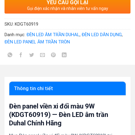
YÊU CẦU GỌI LẠI
Gọi điện xác nhận và nhân viên tư vấn ngay
SKU:
KDGT60919
Danh mục:
ĐÈN LED ÂM TRẦN DUHAL
,
ĐÈN LED DÂN DỤNG
,
ĐÈN LED PANEL ÂM TRẦN TRÒN
Thông tin chi tiết
Đèn panel viền xi đổi màu 9W
(KDGT60919) — Đèn LED âm trần
Duhal Chính Hãng