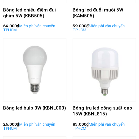
Bóng led chiếu điểm đui
Bóng led đuổi muỗi 5W
ghim 5W (KBB505)
(KAM505)
64.000
₫
59.000
₫
Bóng led bulb 3W (KBNL003)
Bóng trụ led công suất cao
15W (KBNL815)
26.000
₫
85.000
₫