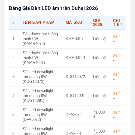
Bảng Giá Đèn LED âm trần Duhal 2026
GIÁ
CHI
#
TÊN SẢN PHẨM
MÃ SKU
2026
TIẾT
Đèn downlight thông
Xem
1
minh 9W
KMAR4072
Liên hệ
▸
(KMAR4072)
Đèn downlight thông
Xem
2
minh 9W
KMAR4091
Liên hệ
▸
(KMAR4091)
Đèn led downlight
Xem
3
tán quang 9W
KDGT4072
Liên hệ
▸
(KDGT4072)
Đèn led downlight
Xem
4
tán quang 9W
KDGT4091
Liên hệ
▸
(KDGT4091)
Đèn led downlight
71.000
Xem
5
tán quang 9W
DFA3072
₫
▸
(DFA3072)
Đèn led downlight
73.000
Xem
6
tán quang 9W
DFA3091