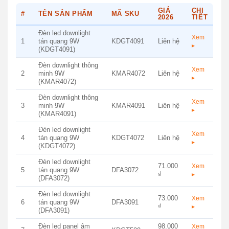
GIÁ
CHI
#
TÊN SẢN PHẨM
MÃ SKU
2026
TIẾT
Đèn led downlight
Xem
1
tán quang 9W
KDGT4091
Liên hệ
▸
(KDGT4091)
Đèn downlight thông
Xem
2
minh 9W
KMAR4072
Liên hệ
▸
(KMAR4072)
Đèn downlight thông
Xem
3
minh 9W
KMAR4091
Liên hệ
▸
(KMAR4091)
Đèn led downlight
Xem
4
tán quang 9W
KDGT4072
Liên hệ
▸
(KDGT4072)
Đèn led downlight
71.000
Xem
5
tán quang 9W
DFA3072
₫
▸
(DFA3072)
Đèn led downlight
73.000
Xem
6
tán quang 9W
DFA3091
₫
▸
(DFA3091)
Đèn led panel âm
98.000
Xem