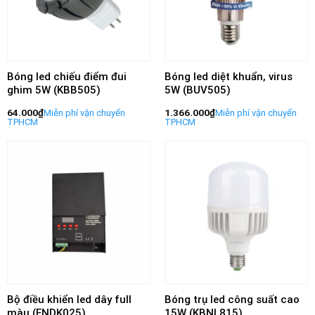
Bóng led chiếu điểm đui
Bóng led diệt khuẩn, virus
ghim 5W (KBB505)
5W (BUV505)
64.000
₫
1.366.000
₫
Bộ điều khiển led dây full
Bóng trụ led công suất cao
màu (FNDK025)
15W (KBNL815)