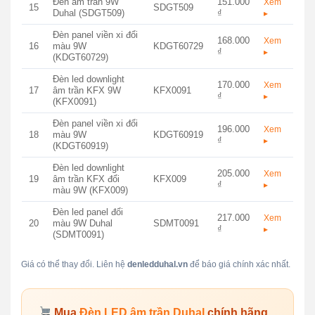
Đèn âm trần 9W
151.000
Xem
15
SDGT509
Duhal (SDGT509)
₫
▸
Đèn panel viền xi đổi
168.000
Xem
16
màu 9W
KDGT60729
₫
▸
(KDGT60729)
Đèn led downlight
170.000
Xem
17
âm trần KFX 9W
KFX0091
₫
▸
(KFX0091)
Đèn panel viền xi đổi
196.000
Xem
18
màu 9W
KDGT60919
₫
▸
(KDGT60919)
Đèn led downlight
205.000
Xem
19
âm trần KFX đổi
KFX009
₫
▸
màu 9W (KFX009)
Đèn led panel đổi
217.000
Xem
20
màu 9W Duhal
SDMT0091
₫
▸
(SDMT0091)
Giá có thể thay đổi. Liên hệ
denledduhal.vn
để báo giá chính xác nhất.
Mua
Đèn LED âm trần Duhal
chính hãng