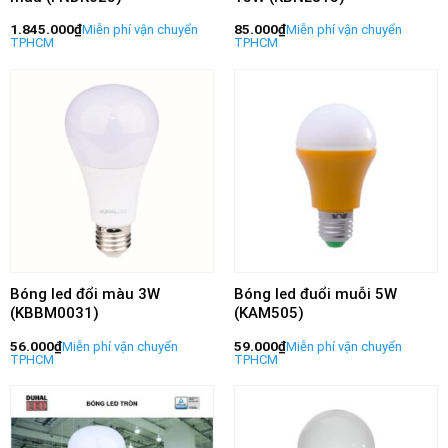
1.845.000
₫
85.000
₫
Bóng led đổi màu 3W
Bóng led đuổi muỗi 5W
(KBBM0031)
(KAM505)
56.000
₫
59.000
₫