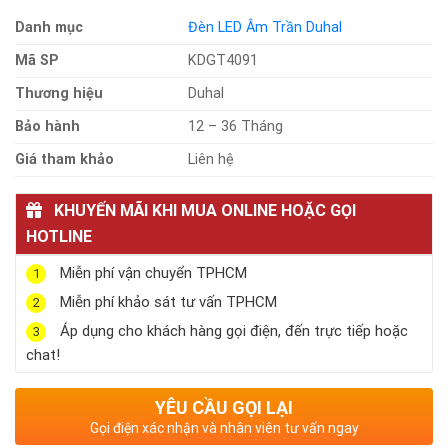
Danh mục
Đèn LED Âm Trần Duhal
Mã SP
KDGT4091
Thương hiệu
Duhal
Bảo hành
12 – 36 Tháng
Giá tham khảo
Liên hệ
KHUYẾN MÃI KHI MUA ONLINE HOẶC GỌI
HOTLINE
Miễn phí vận chuyển TPHCM
1
Miễn phí khảo sát tư vấn TPHCM
2
Áp dụng cho khách hàng gọi điện, đến trực tiếp hoặc
3
chat!
YÊU CẦU GỌI LẠI
Gọi điện xác nhận và nhân viên tư vấn ngay