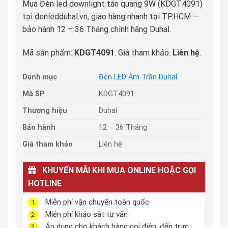
Mua Đèn led downlight tán quang 9W (KDGT4091)
tại denledduhal.vn, giao hàng nhanh tại TP.HCM —
bảo hành 12 – 36 Tháng chính hãng Duhal.
Mã sản phẩm:
KDGT4091
. Giá tham khảo:
Liên hệ
.
Danh mục
Đèn LED Âm Trần Duhal
Mã SP
KDGT4091
Thương hiệu
Duhal
Bảo hành
12 – 36 Tháng
Giá tham khảo
Liên hệ
KHUYẾN MÃI KHI MUA ONLINE HOẶC GỌI
HOTLINE
Miễn phí vận chuyển toàn quốc
1
Miễn phí khảo sát tư vấn
2
Áp dụng cho khách hàng gọi điện, đến trực
3