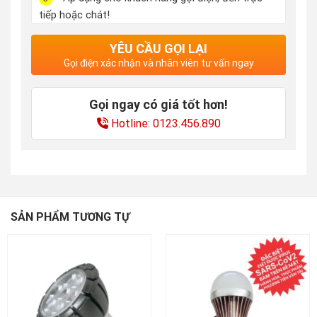
tiếp hoặc chát!
YÊU CẦU GỌI LẠI
Gọi điện xác nhận và nhân viên tư vấn ngay
Gọi ngay có giá tốt hơn!
Hotline: 0123.456.890
SẢN PHẨM TƯƠNG TỰ