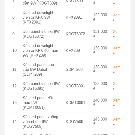
7
KDGT509
trần 9W (KDGT509)
₫
▸
Đèn led downlight
122.000
Xem
8
viền xi KFX 9W
KFX2091
₫
▸
(KFX2091)
Đèn panel viền xi 9W
131.000
Xem
9
KDGT6072
(KDGT6072)
₫
▸
Đèn led downlight
136.000
Xem
10
viền xi KFX đổi màu
KFX209
₫
▸
9W (KFX209)
Đèn led panel cao
136.000
Xem
11
cấp 9W Duhal
SDPT209
₫
▸
(SDPT209)
Đèn panel viền xi 9W
138.000
Xem
12
KDGT6091
(KDGT6091)
₫
▸
Đèn led panel đổi
140.000
Xem
13
màu 9W
KDMT0091
₫
▸
(KDMT0091)
Đèn led panel vuông
143.000
Xem
14
viền nhôm 9W
KDGV509
₫
▸
(KDGV509)