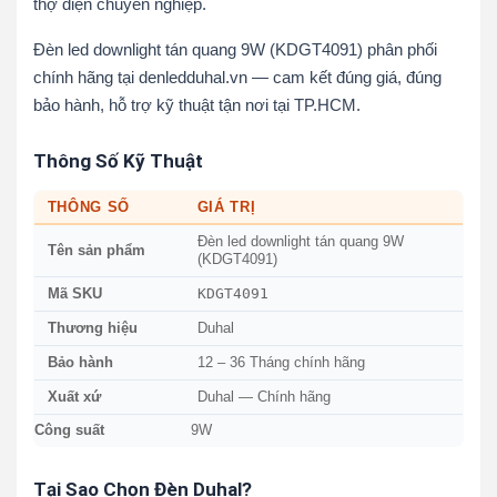
thợ điện chuyên nghiệp.
Đèn led downlight tán quang 9W (KDGT4091) phân phối
chính hãng tại denledduhal.vn — cam kết đúng giá, đúng
bảo hành, hỗ trợ kỹ thuật tận nơi tại TP.HCM.
Thông Số Kỹ Thuật
THÔNG SỐ
GIÁ TRỊ
Đèn led downlight tán quang 9W
Tên sản phẩm
(KDGT4091)
KDGT4091
Mã SKU
Thương hiệu
Duhal
Bảo hành
12 – 36 Tháng chính hãng
Xuất xứ
Duhal — Chính hãng
Công suất
9W
Tại Sao Chọn Đèn Duhal?