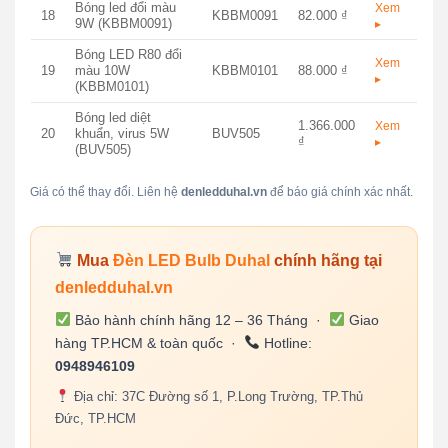
Bóng led đổi màu
Xem
18
KBBM0091
82.000 ₫
9W (KBBM0091)
▸
Bóng LED R80 đổi
Xem
19
màu 10W
KBBM0101
88.000 ₫
▸
(KBBM0101)
Bóng led diệt
1.366.000
Xem
20
khuẩn, virus 5W
BUV505
₫
▸
(BUV505)
Giá có thể thay đổi. Liên hệ
denledduhal.vn
để báo giá chính xác nhất.
Mua
Đèn LED Bulb Duhal
chính hãng tại
denledduhal.vn
Bảo hành chính hãng 12 – 36 Tháng ·
Giao
hàng TP.HCM & toàn quốc ·
Hotline:
0948946109
Địa chỉ: 37C Đường số 1, P.Long Trường, TP.Thủ
Đức, TP.HCM