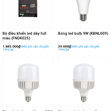
Bộ điều khiển led dây full
Bóng led bulb 9W (KBNL009)
màu (FNDK025)
1.845.000
₫
39.000
₫