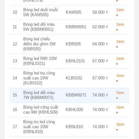
(KBNL579)
▸
Bóng led đuổi muỗi
Xem
10
KAM505
59.000 ₫
5W (KAM505)
▸
Bóng led đổi màu
Xem
11
KBBM0051
62.000 ₫
5W (KBBM0051)
▸
Bóng led chiếu
Xem
12
điểm đui ghim 5W
KBB505
64.000 ₫
▸
(KBB505)
Bóng led R80 10W
Xem
13
KBNL0101
67.000 ₫
(KBNL0101)
▸
Bóng led trụ công
Xem
14
suất cao 10W
KLB0102
67.000 ₫
▸
(KLB0102)
Bóng led đổi màu
Xem
15
KBBM0071
74.000 ₫
7W (KBBM0071)
▸
Bóng led công suất
Xem
16
KBHL509
74.000 ₫
cao 9W (KBHL509)
▸
Bóng trụ led công
Xem
17
suất cao 10W
KBNL810
74.000 ₫
▸
(KBNL810)