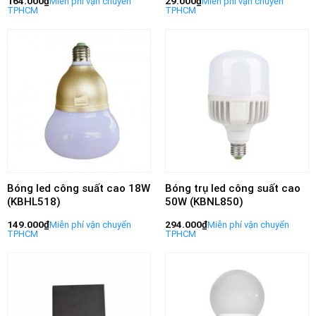
164.000
₫
29.000
₫
Bóng led công suất cao 18W
Bóng trụ led công suất cao
(KBHL518)
50W (KBNL850)
149.000
₫
294.000
₫