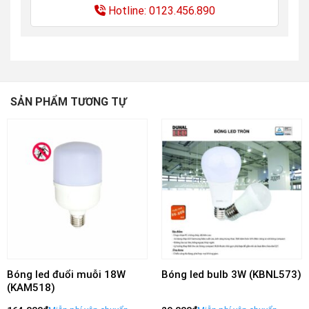
Hotline: 0123.456.890
SẢN PHẨM TƯƠNG TỰ
Bóng led đuổi muỗi 18W
Bóng led bulb 3W (KBNL573)
(KAM518)