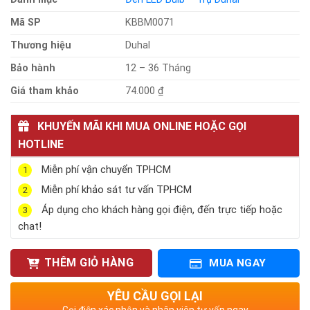
Mã SP
KBBM0071
Thương hiệu
Duhal
Bảo hành
12 – 36 Tháng
Giá tham khảo
74.000 ₫
KHUYẾN MÃI KHI MUA ONLINE HOẶC GỌI
HOTLINE
Miễn phí vận chuyển TPHCM
1
Miễn phí khảo sát tư vấn TPHCM
2
Áp dụng cho khách hàng gọi điện, đến trực tiếp hoặc
3
chat!
THÊM GIỎ HÀNG
MUA NGAY
YÊU CẦU GỌI LẠI