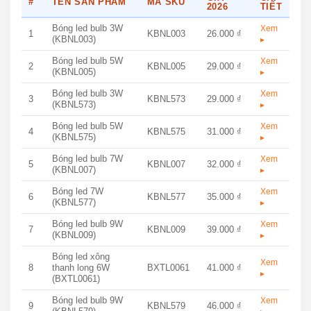
#
TÊN SẢN PHẨM
MÃ SKU
2026
TIẾT
Bóng led bulb 3W
Xem
1
KBNL003
26.000 ₫
(KBNL003)
▸
Bóng led bulb 5W
Xem
2
KBNL005
29.000 ₫
(KBNL005)
▸
Bóng led bulb 3W
Xem
3
KBNL573
29.000 ₫
(KBNL573)
▸
Bóng led bulb 5W
Xem
4
KBNL575
31.000 ₫
(KBNL575)
▸
Bóng led bulb 7W
Xem
5
KBNL007
32.000 ₫
(KBNL007)
▸
Bóng led 7W
Xem
6
KBNL577
35.000 ₫
(KBNL577)
▸
Bóng led bulb 9W
Xem
7
KBNL009
39.000 ₫
(KBNL009)
▸
Bóng led xông
Xem
8
thanh long 6W
BXTL0061
41.000 ₫
▸
(BXTL0061)
Bóng led bulb 9W
Xem
9
KBNL579
46.000 ₫