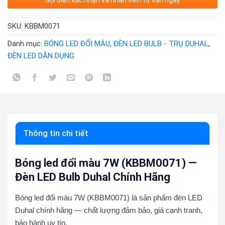
Gọi điện xác nhận và nhân viên tư vấn ngay
SKU:
KBBM0071
Danh mục:
BÓNG LED ĐỔI MÀU
,
ĐÈN LED BULB - TRỤ DUHAL
,
ĐÈN LED DÂN DỤNG
Thông tin chi tiết
Bóng led đổi màu 7W (KBBM0071) —
Đèn LED Bulb Duhal Chính Hãng
Bóng led đổi màu 7W (KBBM0071) là sản phẩm đèn LED
Duhal chính hãng — chất lượng đảm bảo, giá cạnh tranh,
bảo hành uy tín.