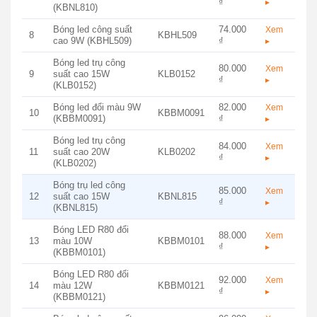
₫
▸
(KBNL810)
Bóng led công suất
74.000
Xem
8
KBHL509
cao 9W (KBHL509)
₫
▸
Bóng led trụ công
80.000
Xem
9
suất cao 15W
KLB0152
₫
▸
(KLB0152)
Bóng led đổi màu 9W
82.000
Xem
10
KBBM0091
(KBBM0091)
₫
▸
Bóng led trụ công
84.000
Xem
11
suất cao 20W
KLB0202
₫
▸
(KLB0202)
Bóng trụ led công
85.000
Xem
12
suất cao 15W
KBNL815
₫
▸
(KBNL815)
Bóng LED R80 đổi
88.000
Xem
13
màu 10W
KBBM0101
₫
▸
(KBBM0101)
Bóng LED R80 đổi
92.000
Xem
14
màu 12W
KBBM0121
₫
▸
(KBBM0121)