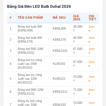
Bảng Giá Đèn LED Bulb Duhal 2026
GIÁ
CHI
#
TÊN SẢN PHẨM
MÃ SKU
2026
TIẾT
Bóng led bulb 9W
39.000
Xem
1
KBNL009
(KBNL009)
₫
▸
Bóng led bulb 9W
46.000
Xem
2
KBNL579
(KBNL579)
₫
▸
Bóng led R80 10W
67.000
Xem
3
KBNL0101
(KBNL0101)
₫
▸
Bóng led trụ công
67.000
Xem
4
suất cao 10W
KLB0102
₫
▸
(KLB0102)
Bóng led trụ công
70.000
Xem
5
suất cao 12W
KLB0122
₫
▸
(KLB0122)
Bóng led R80 12W
71.000
Xem
6
KBNL0121
(KBNL0121)
₫
▸
Bóng trụ led công
74.000
Xem
7
suất cao 10W
KBNL810