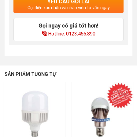
YÊU CẦU GỌI LẠI
Gọi điện xác nhận và nhân viên tư vấn ngay
Gọi ngay có giá tốt hơn!
Hotline: 0123.456.890
SẢN PHẨM TƯƠNG TỰ