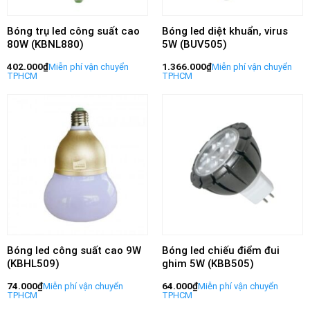
Bóng trụ led công suất cao
Bóng led diệt khuẩn, virus
80W (KBNL880)
5W (BUV505)
402.000
₫
1.366.000
₫
Bóng led công suất cao 9W
Bóng led chiếu điểm đui
(KBHL509)
ghim 5W (KBB505)
74.000
₫
64.000
₫