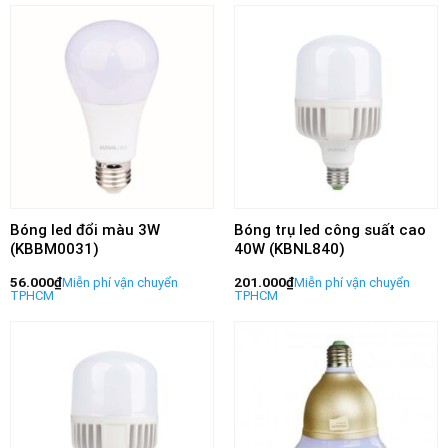
Bóng led đổi màu 3W
Bóng trụ led công suất cao
(KBBM0031)
40W (KBNL840)
56.000
₫
201.000
₫