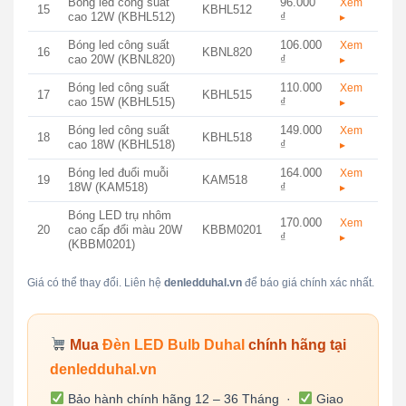
Bóng led công suất
96.000
Xem
15
KBHL512
cao 12W (KBHL512)
₫
▸
Bóng led công suất
106.000
Xem
16
KBNL820
cao 20W (KBNL820)
₫
▸
Bóng led công suất
110.000
Xem
17
KBHL515
cao 15W (KBHL515)
₫
▸
Bóng led công suất
149.000
Xem
18
KBHL518
cao 18W (KBHL518)
₫
▸
Bóng led đuổi muỗi
164.000
Xem
19
KAM518
18W (KAM518)
₫
▸
Bóng LED trụ nhôm
170.000
Xem
20
cao cấp đổi màu 20W
KBBM0201
₫
▸
(KBBM0201)
Giá có thể thay đổi. Liên hệ
denledduhal.vn
để báo giá chính xác nhất.
Mua
Đèn LED Bulb Duhal
chính hãng tại
denledduhal.vn
Bảo hành chính hãng 12 – 36 Tháng ·
Giao