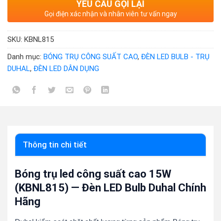
YÊU CẦU GỌI LẠI
Gọi điện xác nhận và nhân viên tư vấn ngay
SKU:
KBNL815
Danh mục:
BÓNG TRỤ CÔNG SUẤT CAO
,
ĐÈN LED BULB - TRỤ
DUHAL
,
ĐÈN LED DÂN DỤNG
Thông tin chi tiết
Bóng trụ led công suất cao 15W
(KBNL815) — Đèn LED Bulb Duhal Chính
Hãng