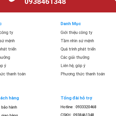
0938461348
c
Danh Mục
 công ty
Giới thiệu công ty
 sứ mệnh
Tầm nhìn sứ mệnh
phát triển
Quá trình phát triển
thưởng
Các giải thưởng
óp ý
Liên hệ, góp ý
ức thanh toán
Phương thức thanh toán
hách hàng
Tổng đài hỗ trợ
Hotline : 0933320468
h bảo hành
CSKH : 0938461348
 giao hàng