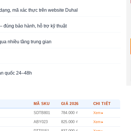
ạng, mã xác thực trên website Duhal
 đúng bảo hành, hỗ trợ kỹ thuật
qua nhiều tầng trung gian
àn quốc 24–48h
MÃ SKU
GIÁ 2026
CHI TIẾT
SDTB801
784.000 ₫
Xem ▸
ABY023
825.000 ₫
Xem ▸
DTT0151
837.000 ₫
Xem ▸