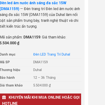
Đèn led âm nước ánh sáng đa sắc 15W
(DMA1159)
— Đèn trang trí Đèn led âm nước ánh
sáng đa sắc 15W (DMA1159) của Duhal làm nổi
bật sản phẩm trưng bày, tranh nghệ thuật và chi
tiết kiến trúc ấn tượng.
Mã sản phẩm:
DMA1159
. Giá tham khảo:
5.504.000 ₫
.
Danh mục
Đèn LED Trang Trí Duhal
Mã SP
DMA1159
Thương hiệu
Duhal
Bảo hành
12 – 36 Tháng
Giá tham khảo
5.504.000 ₫
KHUYẾN MÃI KHI MUA ONLINE HOẶC GỌI
HOTLINE