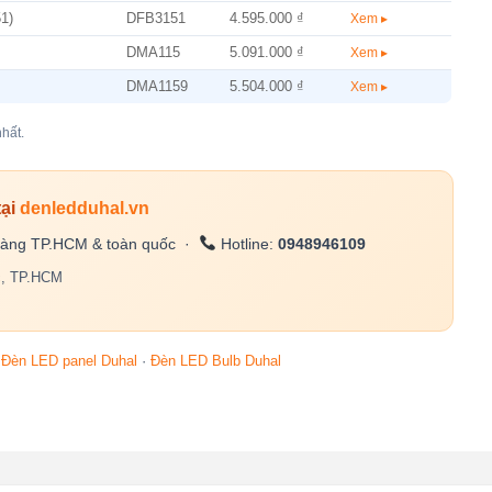
1)
DFB3151
4.595.000 ₫
Xem ▸
DMA115
5.091.000 ₫
Xem ▸
DMA1159
5.504.000 ₫
Xem ▸
hất.
tại
denledduhal.vn
àng TP.HCM & toàn quốc ·
Hotline:
0948946109
c, TP.HCM
·
Đèn LED panel Duhal
·
Đèn LED Bulb Duhal