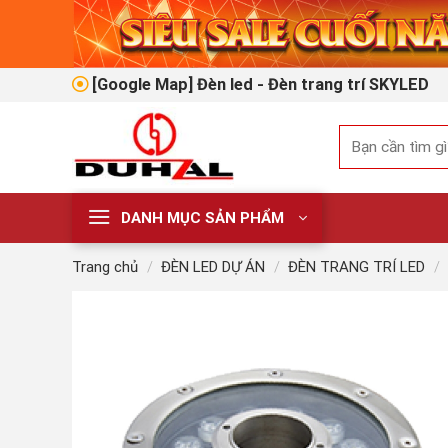
Skip
to
content
[Google Map] Đèn led - Đèn trang trí SKYLED
Tìm
kiếm:
DANH MỤC SẢN PHẨM
Trang chủ
/
ĐÈN LED DỰ ÁN
/
ĐÈN TRANG TRÍ LED
/