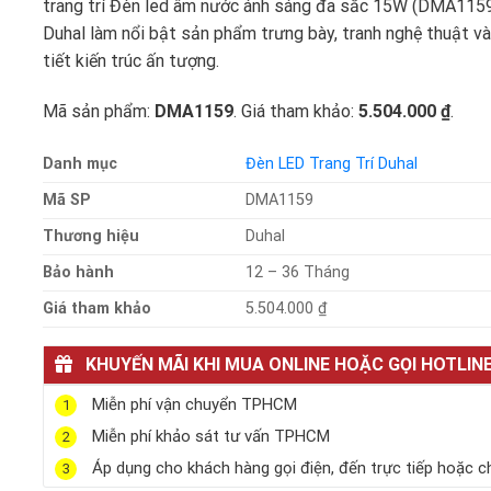
trang trí Đèn led âm nước ánh sáng đa sắc 15W (DMA115
Duhal làm nổi bật sản phẩm trưng bày, tranh nghệ thuật và
tiết kiến trúc ấn tượng.
Mã sản phẩm:
DMA1159
. Giá tham khảo:
5.504.000 ₫
.
Danh mục
Đèn LED Trang Trí Duhal
Mã SP
DMA1159
Thương hiệu
Duhal
Bảo hành
12 – 36 Tháng
Giá tham khảo
5.504.000 ₫
KHUYẾN MÃI KHI MUA ONLINE HOẶC GỌI HOTLIN
Miễn phí vận chuyển TPHCM
1
Miễn phí khảo sát tư vấn TPHCM
2
Áp dụng cho khách hàng gọi điện, đến trực tiếp hoặc c
3