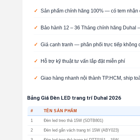
✓
Sản phẩm chính hãng 100% — có tem nhận d
✓
Bảo hành 12 – 36 Tháng chính hãng Duhal —
✓
Giá cạnh tranh — phân phối trực tiếp không 
✓
Hỗ trợ kỹ thuật tư vấn lắp đặt miễn phí
✓
Giao hàng nhanh nội thành TP.HCM, ship to
Bảng Giá Đèn LED trang trí Duhal 2026
#
TÊN SẢN PHẨM
1
Đèn led treo thả 15W (SDTB801)
2
Đèn led gắn vách trang trí 15W (ABY023)
3
Đèn led treo thả trang trí DTT0151 – 15W