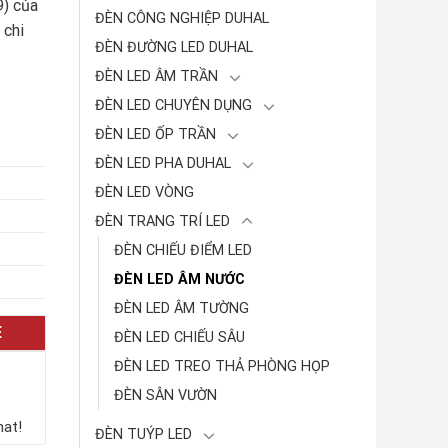
9) của
ĐÈN CÔNG NGHIỆP DUHAL
 chi
ĐÈN ĐƯỜNG LED DUHAL
ĐÈN LED ÂM TRẦN
ĐÈN LED CHUYÊN DỤNG
ĐÈN LED ỐP TRẦN
ĐÈN LED PHA DUHAL
ĐÈN LED VÒNG
ĐÈN TRANG TRÍ LED
ĐÈN CHIẾU ĐIỂM LED
ĐÈN LED ÂM NƯỚC
ĐÈN LED ÂM TƯỜNG
E
ĐÈN LED CHIẾU SÂU
ĐÈN LED TREO THẢ PHÒNG HỌP
ĐÈN SÂN VƯỜN
hat!
ĐÈN TUÝP LED