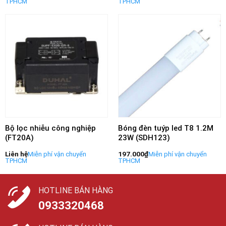
Bộ lọc nhiễu công nghiệp
Bóng đèn tuýp led T8 1.2M
(FT20A)
23W (SDH123)
Liên hệ
197.000
₫
HOTLINE BÁN HÀNG
0933320468