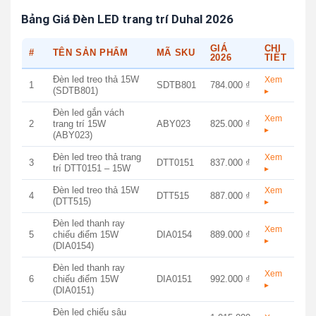
Bảng Giá Đèn LED trang trí Duhal 2026
GIÁ
CHI
#
TÊN SẢN PHẨM
MÃ SKU
2026
TIẾT
Đèn led treo thả 15W
Xem
1
SDTB801
784.000 ₫
(SDTB801)
▸
Đèn led gắn vách
Xem
2
trang trí 15W
ABY023
825.000 ₫
▸
(ABY023)
Đèn led treo thả trang
Xem
3
DTT0151
837.000 ₫
trí DTT0151 – 15W
▸
Đèn led treo thả 15W
Xem
4
DTT515
887.000 ₫
(DTT515)
▸
Đèn led thanh ray
Xem
5
chiếu điểm 15W
DIA0154
889.000 ₫
▸
(DIA0154)
Đèn led thanh ray
Xem
6
chiếu điểm 15W
DIA0151
992.000 ₫
▸
(DIA0151)
Đèn led chiếu sâu