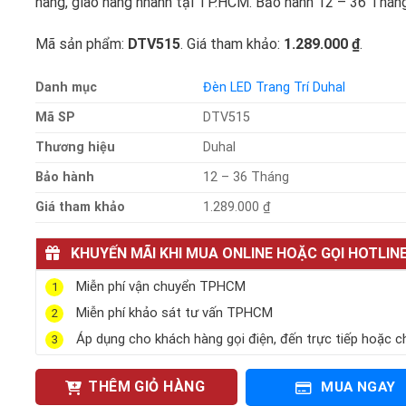
hãng, giao hàng nhanh tại TP.HCM. Bảo hành 12 – 36 Tháng
Mã sản phẩm:
DTV515
. Giá tham khảo:
1.289.000 ₫
.
Danh mục
Đèn LED Trang Trí Duhal
Mã SP
DTV515
Thương hiệu
Duhal
Bảo hành
12 – 36 Tháng
Giá tham khảo
1.289.000 ₫
KHUYẾN MÃI KHI MUA ONLINE HOẶC GỌI HOTLIN
Miễn phí vận chuyển TPHCM
1
Miễn phí khảo sát tư vấn TPHCM
2
Áp dụng cho khách hàng gọi điện, đến trực tiếp hoặc c
3
THÊM GIỎ HÀNG
MUA NGAY