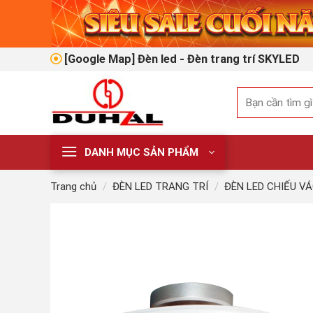
Skip
to
content
[Google Map] Đèn led - Đèn trang trí SKYLED
Tìm
kiếm:
DANH MỤC SẢN PHẨM
Trang chủ
/
ĐÈN LED TRANG TRÍ
/
ĐÈN LED CHIẾU V