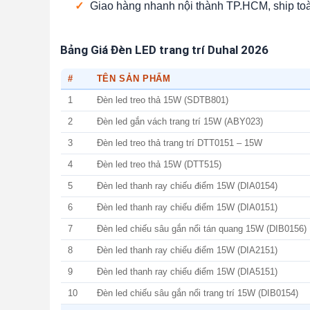
✓
Giao hàng nhanh nội thành TP.HCM, ship to
Bảng Giá Đèn LED trang trí Duhal 2026
#
TÊN SẢN PHẨM
1
Đèn led treo thả 15W (SDTB801)
2
Đèn led gắn vách trang trí 15W (ABY023)
3
Đèn led treo thả trang trí DTT0151 – 15W
4
Đèn led treo thả 15W (DTT515)
5
Đèn led thanh ray chiếu điểm 15W (DIA0154)
6
Đèn led thanh ray chiếu điểm 15W (DIA0151)
7
Đèn led chiếu sâu gắn nổi tán quang 15W (DIB0156)
8
Đèn led thanh ray chiếu điểm 15W (DIA2151)
9
Đèn led thanh ray chiếu điểm 15W (DIA5151)
10
Đèn led chiếu sâu gắn nổi trang trí 15W (DIB0154)