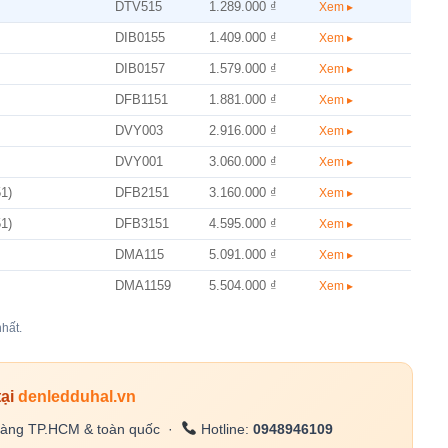
DTV515
1.289.000 ₫
Xem ▸
DIB0155
1.409.000 ₫
Xem ▸
DIB0157
1.579.000 ₫
Xem ▸
DFB1151
1.881.000 ₫
Xem ▸
DVY003
2.916.000 ₫
Xem ▸
DVY001
3.060.000 ₫
Xem ▸
1)
DFB2151
3.160.000 ₫
Xem ▸
1)
DFB3151
4.595.000 ₫
Xem ▸
DMA115
5.091.000 ₫
Xem ▸
DMA1159
5.504.000 ₫
Xem ▸
hất.
tại
denledduhal.vn
àng TP.HCM & toàn quốc ·
Hotline:
0948946109