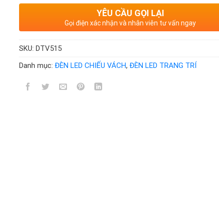
YÊU CẦU GỌI LẠI
Gọi điện xác nhận và nhân viên tư vấn ngay
SKU:
DTV515
Danh mục:
ĐÈN LED CHIẾU VÁCH
,
ĐÈN LED TRANG TRÍ