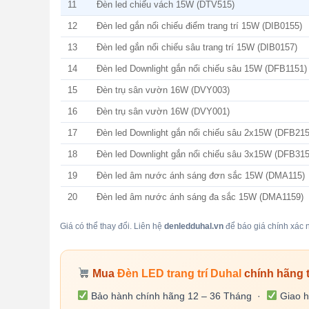
11
Đèn led chiếu vách 15W (DTV515)
12
Đèn led gắn nổi chiếu điểm trang trí 15W (DIB0155)
13
Đèn led gắn nổi chiếu sâu trang trí 15W (DIB0157)
14
Đèn led Downlight gắn nổi chiếu sâu 15W (DFB1151)
15
Đèn trụ sân vườn 16W (DVY003)
16
Đèn trụ sân vườn 16W (DVY001)
17
Đèn led Downlight gắn nổi chiếu sâu 2x15W (DFB215
18
Đèn led Downlight gắn nổi chiếu sâu 3x15W (DFB315
19
Đèn led âm nước ánh sáng đơn sắc 15W (DMA115)
20
Đèn led âm nước ánh sáng đa sắc 15W (DMA1159)
Giá có thể thay đổi. Liên hệ
denledduhal.vn
để báo giá chính xác n
Mua
Đèn LED trang trí Duhal
chính hãng 
Bảo hành chính hãng 12 – 36 Tháng ·
Giao h