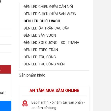
.
ĐÈN LED CHIẾU ĐIỂM GẮN NỔI
ĐÈN LED CHIẾU ĐIỂM SÂN VƯỜN
ĐÈN LED CHIẾU VÁCH
ĐÈN LED ỐP TRẦN CAO CẤP
ĐÈN LED SÂN VƯỜN
ĐÈN LED SOI GƯƠNG - SOI TRANH
ĐÈN LED TREO TRẦN
ĐÈN LED TRỤ CỔNG
ĐÈN LED TRỤ CÔNG VIÊN
E
Sản phẩm khác
AN TÂM MUA SẮM ONLINE
hat!
Bảo hành 1 - 5 năm tuỳ sản phẩn -
an tâm sử dụng