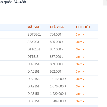
àn quốc 24–48h
MÃ SKU
GIÁ 2026
CHI TIẾT
SDTB801
784.000 ₫
Xem ▸
ABY023
825.000 ₫
Xem ▸
DTT0151
837.000 ₫
Xem ▸
DTT515
887.000 ₫
Xem ▸
DIA0154
889.000 ₫
Xem ▸
DIA0151
992.000 ₫
Xem ▸
DIB0156
1.015.000 ₫
Xem ▸
DIA2151
1.076.000 ₫
Xem ▸
DIA5151
1.220.000 ₫
Xem ▸
DIB0154
1.284.000 ₫
Xem ▸