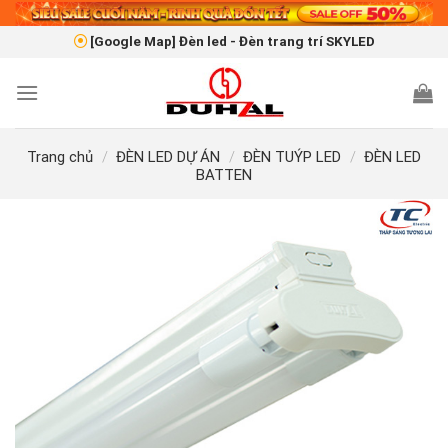
Skip
to
[Google Map] Đèn led - Đèn trang trí SKYLED
content
Trang chủ
/
ĐÈN LED DỰ ÁN
/
ĐÈN TUÝP LED
/
ĐÈN LED
BATTEN