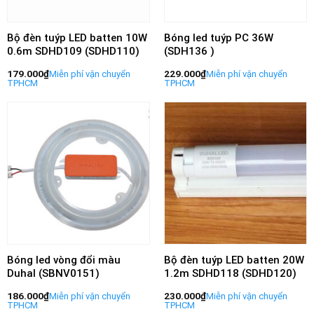
Bộ đèn tuýp LED batten 10W
Bóng led tuýp PC 36W
0.6m SDHD109 (SDHD110)
(SDH136 )
179.000
₫
229.000
₫
Bóng led vòng đổi màu
Bộ đèn tuýp LED batten 20W
Duhal (SBNV0151)
1.2m SDHD118 (SDHD120)
186.000
₫
230.000
₫