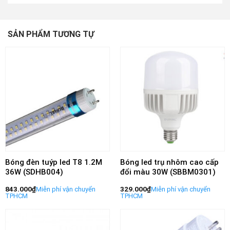
SẢN PHẨM TƯƠNG TỰ
Bóng đèn tuýp led T8 1.2M
Bóng led trụ nhôm cao cấp
36W (SDHB004)
đổi màu 30W (SBBM0301)
843.000
₫
329.000
₫