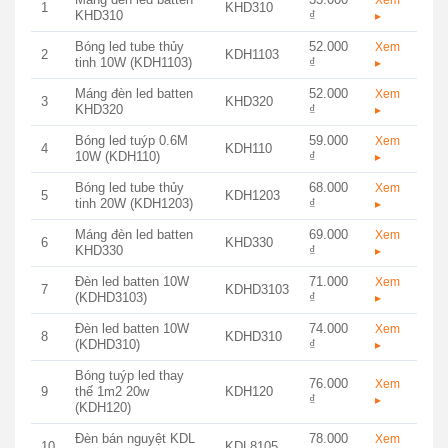
Xem
1
KHD310
KHD310
₫
▸
Bóng led tube thủy
52.000
Xem
2
KDH1103
tinh 10W (KDH1103)
₫
▸
Máng đèn led batten
52.000
Xem
3
KHD320
KHD320
₫
▸
Bóng led tuýp 0.6M
59.000
Xem
4
KDH110
10W (KDH110)
₫
▸
Bóng led tube thủy
68.000
Xem
5
KDH1203
tinh 20W (KDH1203)
₫
▸
Máng đèn led batten
69.000
Xem
6
KHD330
KHD330
₫
▸
Đèn led batten 10W
71.000
Xem
7
KDHD3103
(KDHD3103)
₫
▸
Đèn led batten 10W
74.000
Xem
8
KDHD310
(KDHD310)
₫
▸
Bóng tuýp led thay
76.000
Xem
9
thế 1m2 20w
KDH120
₫
▸
(KDH120)
Đèn bán nguyệt KDL
78.000
Xem
10
KDL8105