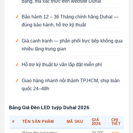
dạng, mã xác thực trên website Duhal
✓
Bảo hành 12 – 36 Tháng chính hãng Duhal —
đúng bảo hành, hỗ trợ kỹ thuật
✓
Giá cạnh tranh — phân phối trực tiếp không qua
nhiều tầng trung gian
✓
Hỗ trợ kỹ thuật tư vấn lắp đặt miễn phí
✓
Giao hàng nhanh nội thành TP.HCM, ship toàn
quốc 24–48h
Bảng Giá Đèn LED tuýp Duhal 2026
GIÁ
CHI
#
TÊN SẢN PHẨM
MÃ SKU
2026
TIẾT
Máng đèn led batten
33.000