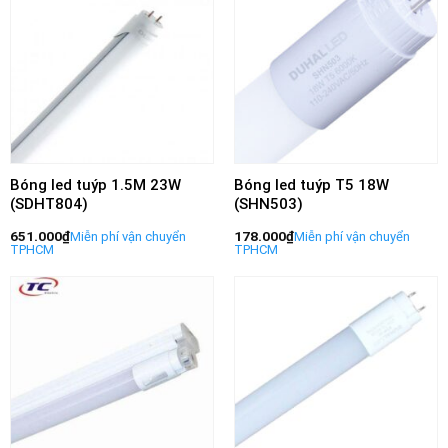
Bóng led tuýp 1.5M 23W
Bóng led tuýp T5 18W
(SDHT804)
(SHN503)
651.000
₫
178.000
₫