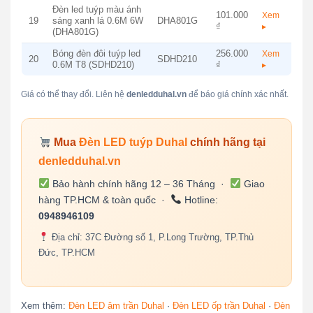
Đèn led tuýp màu ánh
101.000
Xem
19
sáng xanh lá 0.6M 6W
DHA801G
₫
▸
(DHA801G)
Bóng đèn đôi tuýp led
256.000
Xem
20
SDHD210
0.6M T8 (SDHD210)
₫
▸
Giá có thể thay đổi. Liên hệ
denledduhal.vn
để báo giá chính xác nhất.
Mua
Đèn LED tuýp Duhal
chính hãng tại
denledduhal.vn
Bảo hành chính hãng 12 – 36 Tháng ·
Giao
hàng TP.HCM & toàn quốc ·
Hotline:
0948946109
Địa chỉ: 37C Đường số 1, P.Long Trường, TP.Thủ
Đức, TP.HCM
Xem thêm:
Đèn LED âm trần Duhal
·
Đèn LED ốp trần Duhal
·
Đèn