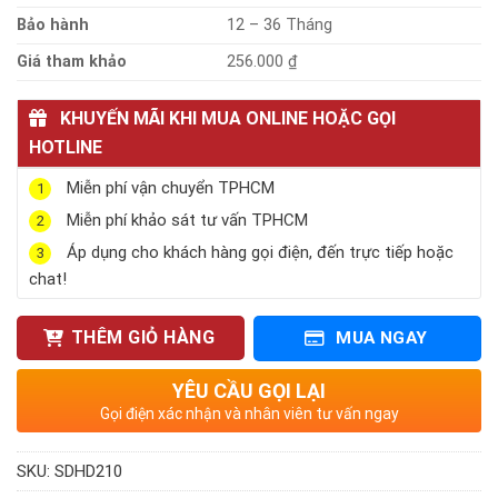
Bảo hành
12 – 36 Tháng
Giá tham khảo
256.000 ₫
KHUYẾN MÃI KHI MUA ONLINE HOẶC GỌI
HOTLINE
Miễn phí vận chuyển TPHCM
1
Miễn phí khảo sát tư vấn TPHCM
2
Áp dụng cho khách hàng gọi điện, đến trực tiếp hoặc
3
chat!
THÊM GIỎ HÀNG
MUA NGAY
YÊU CẦU GỌI LẠI
Gọi điện xác nhận và nhân viên tư vấn ngay
SKU:
SDHD210