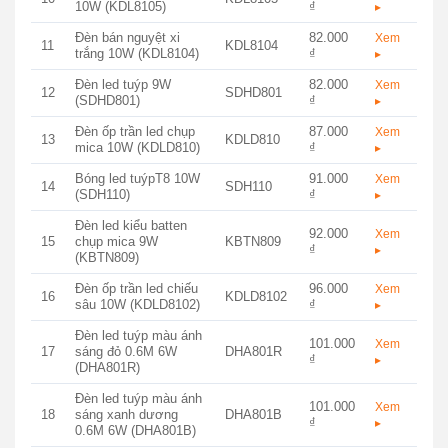
10W (KDL8105)
₫
▸
Đèn bán nguyệt xi
82.000
Xem
11
KDL8104
trắng 10W (KDL8104)
₫
▸
Đèn led tuýp 9W
82.000
Xem
12
SDHD801
(SDHD801)
₫
▸
Đèn ốp trần led chụp
87.000
Xem
13
KDLD810
mica 10W (KDLD810)
₫
▸
Bóng led tuýpT8 10W
91.000
Xem
14
SDH110
(SDH110)
₫
▸
Đèn led kiểu batten
92.000
Xem
15
chụp mica 9W
KBTN809
₫
▸
(KBTN809)
Đèn ốp trần led chiếu
96.000
Xem
16
KDLD8102
sâu 10W (KDLD8102)
₫
▸
Đèn led tuýp màu ánh
101.000
Xem
17
sáng đỏ 0.6M 6W
DHA801R
₫
▸
(DHA801R)
Đèn led tuýp màu ánh
101.000
Xem
18
sáng xanh dương
DHA801B
₫
▸
0.6M 6W (DHA801B)