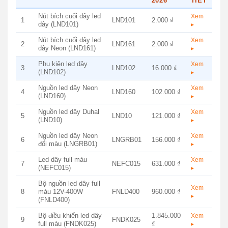
2026
TIẾT
Nút bích cuối dây led
Xem
1
LND101
2.000 ₫
dây (LND101)
▸
Nút bích cuối dây led
Xem
2
LND161
2.000 ₫
dây Neon (LND161)
▸
Phụ kiện led dây
Xem
3
LND102
16.000 ₫
(LND102)
▸
Nguồn led dây Neon
Xem
4
LND160
102.000 ₫
(LND160)
▸
Nguồn led dây Duhal
Xem
5
LND10
121.000 ₫
(LND10)
▸
Nguồn led dây Neon
Xem
6
LNGRB01
156.000 ₫
đổi màu (LNGRB01)
▸
Led dây full màu
Xem
7
NEFC015
631.000 ₫
(NEFC015)
▸
Bộ nguồn led dây full
Xem
8
màu 12V-400W
FNLD400
960.000 ₫
▸
(FNLD400)
Bộ điều khiển led dây
1.845.000
Xem
9
FNDK025
full màu (FNDK025)
₫
▸