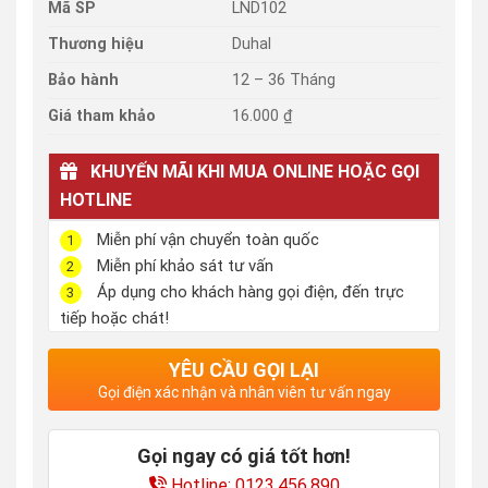
Mã SP
LND102
Thương hiệu
Duhal
Bảo hành
12 – 36 Tháng
Giá tham khảo
16.000 ₫
KHUYẾN MÃI KHI MUA ONLINE HOẶC GỌI
HOTLINE
Miễn phí vận chuyển toàn quốc
1
Miễn phí khảo sát tư vấn
2
Áp dụng cho khách hàng gọi điện, đến trực
3
tiếp hoặc chát!
YÊU CẦU GỌI LẠI
Gọi điện xác nhận và nhân viên tư vấn ngay
Gọi ngay có giá tốt hơn!
Hotline: 0123.456.890