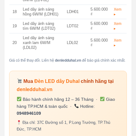
Led dây ánh sáng
5.600.000
Xem
18
LDH01
hồng 6W/M (LDH01)
₫
▸
Led dây ánh sáng
5.600.000
Xem
19
LDT02
tím 6W/M (LDT02)
₫
▸
Led dây ánh sáng
5.600.000
Xem
20
xanh lam 6W/M
LDL02
₫
▸
(LDL02)
Giá có thể thay đổi. Liên hệ
denledduhal.vn
để báo giá chính xác nhất.
Mua
Đèn LED dây Duhal
chính hãng tại
denledduhal.vn
Bảo hành chính hãng 12 – 36 Tháng ·
Giao
hàng TP.HCM & toàn quốc ·
Hotline:
0948946109
Địa chỉ: 37C Đường số 1, P.Long Trường, TP.Thủ
Đức, TP.HCM