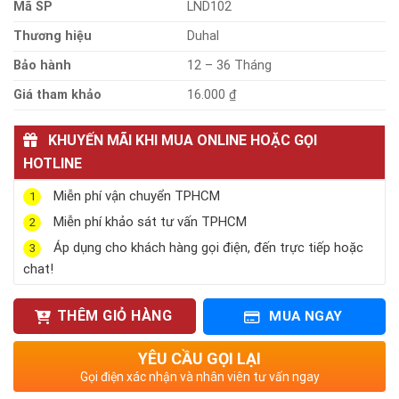
Mã SP
LND102
Thương hiệu
Duhal
Bảo hành
12 – 36 Tháng
Giá tham khảo
16.000 ₫
KHUYẾN MÃI KHI MUA ONLINE HOẶC GỌI
HOTLINE
Miễn phí vận chuyển TPHCM
1
Miễn phí khảo sát tư vấn TPHCM
2
Áp dụng cho khách hàng gọi điện, đến trực tiếp hoặc
3
chat!
THÊM GIỎ HÀNG
MUA NGAY
YÊU CẦU GỌI LẠI
Gọi điện xác nhận và nhân viên tư vấn ngay