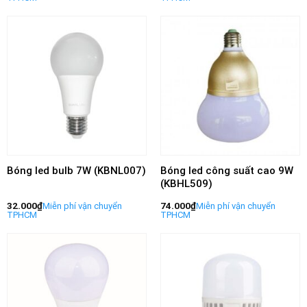
Bóng led bulb 7W (KBNL007)
Bóng led công suất cao 9W
(KBHL509)
32.000
₫
74.000
₫