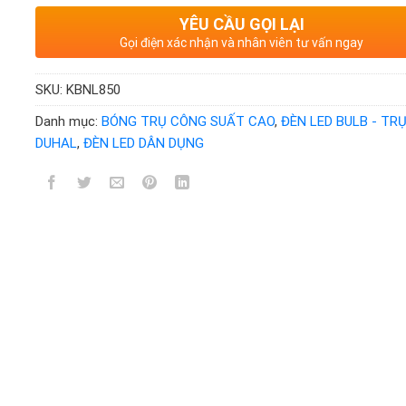
YÊU CẦU GỌI LẠI
Gọi điện xác nhận và nhân viên tư vấn ngay
SKU:
KBNL850
Danh mục:
BÓNG TRỤ CÔNG SUẤT CAO
,
ĐÈN LED BULB - TR
DUHAL
,
ĐÈN LED DÂN DỤNG