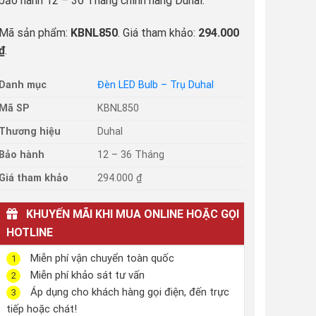
bảo hành 12 – 36 Tháng chính hãng Duhal.
Mã sản phẩm:
KBNL850
. Giá tham khảo:
294.000
₫
.
Danh mục
Đèn LED Bulb – Trụ Duhal
Mã SP
KBNL850
Thương hiệu
Duhal
Bảo hành
12 – 36 Tháng
Giá tham khảo
294.000 ₫
KHUYẾN MÃI KHI MUA ONLINE HOẶC GỌI
HOTLINE
Miễn phí vận chuyển toàn quốc
1
Miễn phí khảo sát tư vấn
2
Áp dụng cho khách hàng gọi điện, đến trực
3
tiếp hoặc chát!