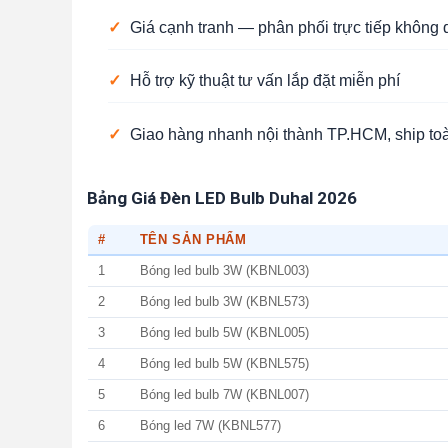
✓
Giá cạnh tranh — phân phối trực tiếp không 
✓
Hỗ trợ kỹ thuật tư vấn lắp đặt miễn phí
✓
Giao hàng nhanh nội thành TP.HCM, ship to
Bảng Giá Đèn LED Bulb Duhal 2026
#
TÊN SẢN PHẨM
1
Bóng led bulb 3W (KBNL003)
2
Bóng led bulb 3W (KBNL573)
3
Bóng led bulb 5W (KBNL005)
4
Bóng led bulb 5W (KBNL575)
5
Bóng led bulb 7W (KBNL007)
6
Bóng led 7W (KBNL577)