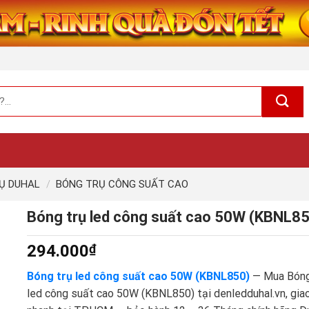
RỤ DUHAL
/
BÓNG TRỤ CÔNG SUẤT CAO
Bóng trụ led công suất cao 50W (KBNL8
294.000
₫
Bóng trụ led công suất cao 50W (KBNL850)
— Mua Bóng
led công suất cao 50W (KBNL850) tại denledduhal.vn, gia