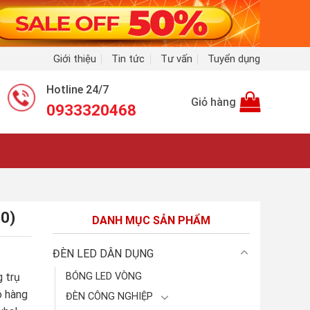
Giới thiệu
Tin tức
Tư vấn
Tuyển dụng
Hotline 24/7
Giỏ hàng
0933320468
50)
DANH MỤC SẢN PHẨM
ĐÈN LED DÂN DỤNG
 trụ
BÓNG LED VÒNG
o hàng
ĐÈN CÔNG NGHIỆP