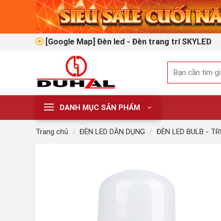
Skip
to
content
[Google Map] Đèn led - Đèn trang trí SKYLED
Tìm
kiếm:
DANH MỤC SẢN PHẨM
Trang chủ
/
ĐÈN LED DÂN DỤNG
/
ĐÈN LED BULB - T