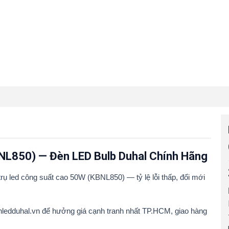
BNL850) — Đèn LED Bulb Duhal Chính Hãng
ụ led công suất cao 50W (KBNL850) — tỷ lệ lỗi thấp, đổi mới
nledduhal.vn để hưởng giá cạnh tranh nhất TP.HCM, giao hàng