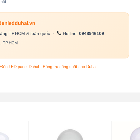
hất.
denledduhal.vn
àng TP.HCM & toàn quốc ·
Hotline:
0948946109
c, TP.HCM
·
Đèn LED panel Duhal
·
Bóng trụ công suất cao Duhal