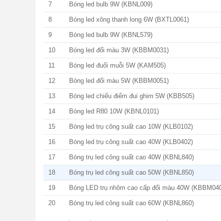
7
Bóng led bulb 9W (KBNL009)
8
Bóng led xông thanh long 6W (BXTL0061)
9
Bóng led bulb 9W (KBNL579)
10
Bóng led đổi màu 3W (KBBM0031)
11
Bóng led đuổi muỗi 5W (KAM505)
12
Bóng led đổi màu 5W (KBBM0051)
13
Bóng led chiếu điểm đui ghim 5W (KBB505)
14
Bóng led R80 10W (KBNL0101)
15
Bóng led trụ công suất cao 10W (KLB0102)
16
Bóng led trụ công suất cao 40W (KLB0402)
17
Bóng trụ led công suất cao 40W (KBNL840)
18
Bóng trụ led công suất cao 50W (KBNL850)
19
Bóng LED trụ nhôm cao cấp đổi màu 40W (KBBM04
20
Bóng trụ led công suất cao 60W (KBNL860)