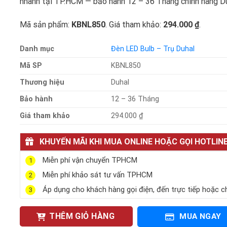
nhanh tại TP.HCM — bảo hành 12 – 36 Tháng chính hãng Du
Mã sản phẩm:
KBNL850
. Giá tham khảo:
294.000 ₫
.
Danh mục
Đèn LED Bulb – Trụ Duhal
Mã SP
KBNL850
Thương hiệu
Duhal
Bảo hành
12 – 36 Tháng
Giá tham khảo
294.000 ₫
KHUYẾN MÃI KHI MUA ONLINE HOẶC GỌI HOTLIN
Miễn phí vận chuyển TPHCM
1
Miễn phí khảo sát tư vấn TPHCM
2
Áp dụng cho khách hàng gọi điện, đến trực tiếp hoặc c
3
THÊM GIỎ HÀNG
MUA NGAY