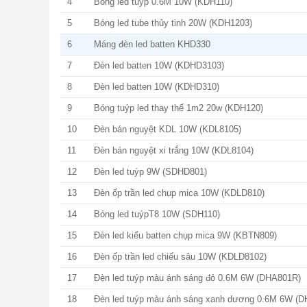
4
Bóng led tuýp 0.6M 10W (KDH110)
5
Bóng led tube thủy tinh 20W (KDH1203)
6
Máng đèn led batten KHD330
7
Đèn led batten 10W (KDHD3103)
8
Đèn led batten 10W (KDHD310)
9
Bóng tuýp led thay thế 1m2 20w (KDH120)
10
Đèn bán nguyệt KDL 10W (KDL8105)
11
Đèn bán nguyệt xi trắng 10W (KDL8104)
12
Đèn led tuýp 9W (SDHD801)
13
Đèn ốp trần led chụp mica 10W (KDLD810)
14
Bóng led tuýpT8 10W (SDH110)
15
Đèn led kiểu batten chụp mica 9W (KBTN809)
16
Đèn ốp trần led chiếu sâu 10W (KDLD8102)
17
Đèn led tuýp màu ánh sáng đỏ 0.6M 6W (DHA801R)
18
Đèn led tuýp màu ánh sáng xanh dương 0.6M 6W (