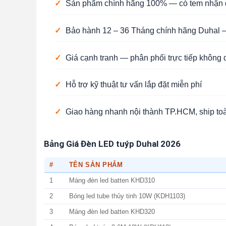
✓
Sản phẩm chính hãng 100% — có tem nhận d
✓
Bảo hành 12 – 36 Tháng chính hãng Duhal —
✓
Giá cạnh tranh — phân phối trực tiếp không 
✓
Hỗ trợ kỹ thuật tư vấn lắp đặt miễn phí
✓
Giao hàng nhanh nội thành TP.HCM, ship to
Bảng Giá Đèn LED tuýp Duhal 2026
#
TÊN SẢN PHẨM
1
Máng đèn led batten KHD310
2
Bóng led tube thủy tinh 10W (KDH1103)
3
Máng đèn led batten KHD320