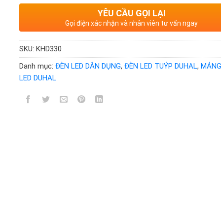
YÊU CẦU GỌI LẠI
Gọi điện xác nhận và nhân viên tư vấn ngay
SKU:
KHD330
Danh mục:
ĐÈN LED DÂN DỤNG
,
ĐÈN LED TUÝP DUHAL
,
MÁNG
LED DUHAL