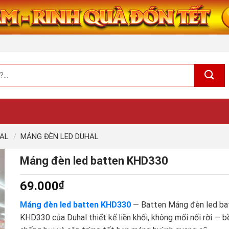
HAL
/
MÁNG ĐÈN LED DUHAL
Máng đèn led batten KHD330
69.000
₫
Máng đèn led batten KHD330
— Batten Máng đèn led ba
KHD330 của Duhal thiết kế liền khối, không mối nối rời — b