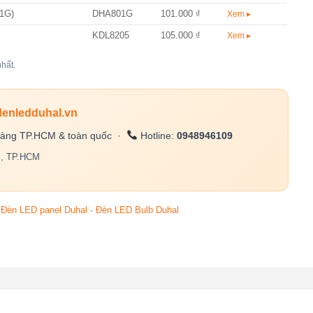
01G)
DHA801G
101.000 ₫
Xem ▸
KDL8205
105.000 ₫
Xem ▸
hất.
denledduhal.vn
àng TP.HCM & toàn quốc ·
Hotline:
0948946109
c, TP.HCM
·
Đèn LED panel Duhal
·
Đèn LED Bulb Duhal