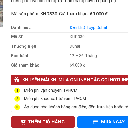
chống bụi và côn trùng tốt hơn máng huỳnh quang cũ.
Mã sản phẩm:
KHD330
. Giá tham khảo:
69.000 ₫
.
Danh mục
Đèn LED Tuýp Duhal
Mã SP
KHD330
Thương hiệu
Duhal
Bảo hành
12 – 36 Tháng
Giá tham khảo
69.000 ₫
KHUYẾN MÃI KHI MUA ONLINE HOẶC GỌI HOTLIN
Miễn phí vận chuyển TPHCM
1
Miễn phí khảo sát tư vấn TPHCM
2
Áp dụng cho khách hàng gọi điện, đến trực tiếp hoặc c
3
THÊM GIỎ HÀNG
MUA NGAY