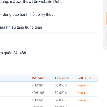
ạng, mã xác thực trên website Duhal
 đúng bảo hành, hỗ trợ kỹ thuật
qua nhiều tầng trung gian
àn quốc 24–48h
MÃ SKU
GIÁ 2026
CHI TIẾT
KHD310
33.000 ₫
Xem ▸
KDH1103
52.000 ₫
Xem ▸
KHD320
52.000 ₫
Xem ▸