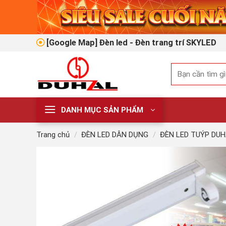
Skip
to
content
[Google Map] Đèn led - Đèn trang trí SKYLED
Tìm
kiếm:
DANH MỤC SẢN PHẨM
Trang chủ
/
ĐÈN LED DÂN DỤNG
/
ĐÈN LED TUÝP DU