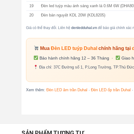
19
Đèn led tuýp màu ánh sáng xanh lá 0.6M 6W (DHA8
20
Đèn bán nguyệt KDL 20W (KDL8205)
Giá có thể thay đổi. Liên hệ
denledduhal.vn
để báo giá chính xác n
Mua
Đèn LED tuýp Duhal
chính hãng tại
Bảo hành chính hãng 12 – 36 Tháng ·
Giao h
Địa chỉ: 37C Đường số 1, P.Long Trường, TP.Thủ Đứ
Xem thêm:
Đèn LED âm trần Duhal
·
Đèn LED ốp trần Duhal
SẢN PHẨM TƯƠNG TỰ