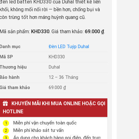
đèn led batten KHD330 của Duhal thiết kế liền
khối, không mối nối rời — bền hơn, chống bụi và
côn trùng tốt hơn máng huỳnh quang cũ.
Mã sản phẩm:
KHD330
. Giá tham khảo:
69.000 ₫
.
Danh mục
Đèn LED Tuýp Duhal
Mã SP
KHD330
Thương hiệu
Duhal
Bảo hành
12 – 36 Tháng
Giá tham khảo
69.000 ₫
KHUYẾN MÃI KHI MUA ONLINE HOẶC GỌI
HOTLINE
Miễn phí vận chuyển toàn quốc
1
Miễn phí khảo sát tư vấn
2
Áp dụng cho khách hàng gọi điện, đến trực
3