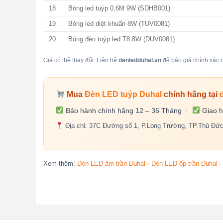
18
Bóng led tuýp 0.6M 9W (SDHB001)
19
Bóng led diệt khuẩn 8W (TUV0081)
20
Bóng đèn tuýp led T8 8W (DUV0081)
Giá có thể thay đổi. Liên hệ
denledduhal.vn
để báo giá chính xác n
Mua
Đèn LED tuýp Duhal
chính hãng tại
Bảo hành chính hãng 12 – 36 Tháng ·
Giao h
Địa chỉ: 37C Đường số 1, P.Long Trường, TP.Thủ Đứ
Xem thêm:
Đèn LED âm trần Duhal
·
Đèn LED ốp trần Duhal