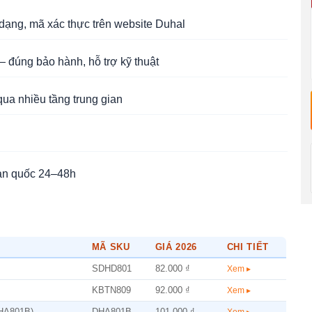
ạng, mã xác thực trên website Duhal
 đúng bảo hành, hỗ trợ kỹ thuật
qua nhiều tầng trung gian
àn quốc 24–48h
MÃ SKU
GIÁ 2026
CHI TIẾT
SDHD801
82.000 ₫
Xem ▸
KBTN809
92.000 ₫
Xem ▸
DHA801B)
DHA801B
101.000 ₫
Xem ▸