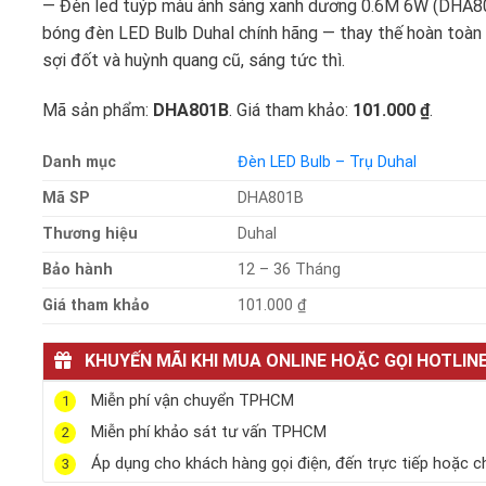
— Đèn led tuýp màu ánh sáng xanh dương 0.6M 6W (DHA80
bóng đèn LED Bulb Duhal chính hãng — thay thế hoàn toàn
sợi đốt và huỳnh quang cũ, sáng tức thì.
Mã sản phẩm:
DHA801B
. Giá tham khảo:
101.000 ₫
.
Danh mục
Đèn LED Bulb – Trụ Duhal
Mã SP
DHA801B
Thương hiệu
Duhal
Bảo hành
12 – 36 Tháng
Giá tham khảo
101.000 ₫
KHUYẾN MÃI KHI MUA ONLINE HOẶC GỌI HOTLIN
Miễn phí vận chuyển TPHCM
1
Miễn phí khảo sát tư vấn TPHCM
2
Áp dụng cho khách hàng gọi điện, đến trực tiếp hoặc c
3