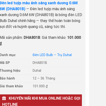
Đèn led tuýp màu ánh sáng xanh dương 0.6M
6W (DHA801B)
— Đèn led tuýp màu ánh sáng
xanh dương 0.6M 6W (DHA801B) là bóng đèn LED
Bulb Duhal chính hãng — thay thế hoàn toàn bóng
sợi đốt và huỳnh quang cũ, sáng tức thì.
Mã sản phẩm:
DHA801B
. Giá tham khảo:
101.000
₫
.
Danh mục
Đèn LED Bulb – Trụ Duhal
Mã SP
DHA801B
Thương hiệu
Duhal
Bảo hành
12 – 36 Tháng
Giá tham khảo
101.000 ₫
KHUYẾN MÃI KHI MUA ONLINE HOẶC GỌI
HOTLINE