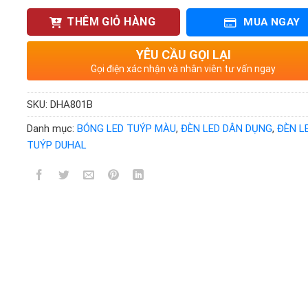
THÊM GIỎ HÀNG
MUA NGAY
YÊU CẦU GỌI LẠI
Gọi điện xác nhận và nhân viên tư vấn ngay
SKU:
DHA801B
Danh mục:
BÓNG LED TUÝP MÀU
,
ĐÈN LED DÂN DỤNG
,
ĐÈN L
TUÝP DUHAL