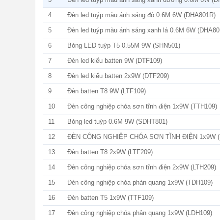
4
Đèn led tuýp màu ánh sáng đỏ 0.6M 6W (DHA801R)
5
Đèn led tuýp màu ánh sáng xanh lá 0.6M 6W (DHA8
6
Bóng LED tuýp T5 0.55M 9W (SHN501)
7
Đèn led kiểu batten 9W (DTF109)
8
Đèn led kiểu batten 2x9W (DTF209)
9
Đèn batten T8 9W (LTF109)
10
Đèn công nghiệp chóa sơn tĩnh điện 1x9W (TTH109)
11
Bóng led tuýp 0.6M 9W (SDHT801)
12
ĐÈN CÔNG NGHIỆP CHÓA SƠN TĨNH ĐIỆN 1x9W (
13
Đèn batten T8 2x9W (LTF209)
14
Đèn công nghiệp chóa sơn tĩnh điện 2x9W (LTH209)
15
Đèn công nghiệp chóa phản quang 1x9W (TDH109)
16
Đèn batten T5 1x9W (TTF109)
17
Đèn công nghiệp chóa phản quang 1x9W (LDH109)