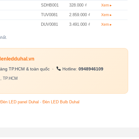
SDHB001
328.000 ₫
Xem ▸
TUV0081
2.859.000 ₫
Xem ▸
DUV0081
3.491.000 ₫
Xem ▸
hất.
denledduhal.vn
àng TP.HCM & toàn quốc ·
Hotline:
0948946109
c, TP.HCM
·
Đèn LED panel Duhal
·
Đèn LED Bulb Duhal