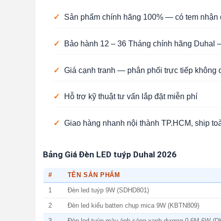
✓
Sản phẩm chính hãng 100% — có tem nhận d
✓
Bảo hành 12 – 36 Tháng chính hãng Duhal —
✓
Giá cạnh tranh — phân phối trực tiếp không 
✓
Hỗ trợ kỹ thuật tư vấn lắp đặt miễn phí
✓
Giao hàng nhanh nội thành TP.HCM, ship to
Bảng Giá Đèn LED tuýp Duhal 2026
#
TÊN SẢN PHẨM
1
Đèn led tuýp 9W (SDHD801)
2
Đèn led kiểu batten chụp mica 9W (KBTN809)
3
Đèn led tuýp màu ánh sáng xanh dương 0.6M 6W (