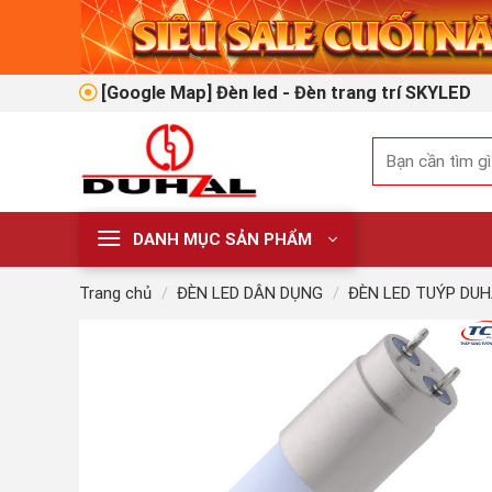
Skip
to
content
[Google Map] Đèn led - Đèn trang trí SKYLED
Tìm
kiếm:
DANH MỤC SẢN PHẨM
Trang chủ
/
ĐÈN LED DÂN DỤNG
/
ĐÈN LED TUÝP DU