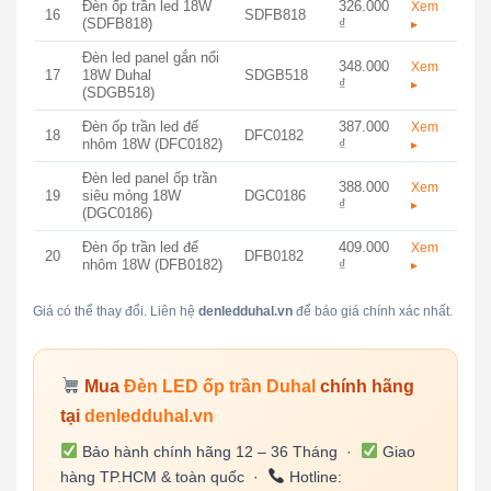
Đèn ốp trần led 18W
326.000
Xem
16
SDFB818
(SDFB818)
₫
▸
Đèn led panel gắn nổi
348.000
Xem
17
18W Duhal
SDGB518
₫
▸
(SDGB518)
Đèn ốp trần led đế
387.000
Xem
18
DFC0182
nhôm 18W (DFC0182)
₫
▸
Đèn led panel ốp trần
388.000
Xem
19
siêu mỏng 18W
DGC0186
₫
▸
(DGC0186)
Đèn ốp trần led đế
409.000
Xem
20
DFB0182
nhôm 18W (DFB0182)
₫
▸
Giá có thể thay đổi. Liên hệ
denledduhal.vn
để báo giá chính xác nhất.
Mua
Đèn LED ốp trần Duhal
chính hãng
tại
denledduhal.vn
Bảo hành chính hãng 12 – 36 Tháng ·
Giao
hàng TP.HCM & toàn quốc ·
Hotline: