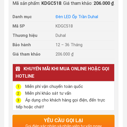
Mã sản phẩm:
KDGC518
. Giá tham khảo:
206.000 ₫
.
Danh mục
Đèn LED Ốp Trần Duhal
Mã SP
KDGC518
Thương hiệu
Duhal
Bảo hành
12 – 36 Tháng
Giá tham khảo
206.000 ₫
KHUYẾN MÃI KHI MUA ONLINE HOẶC GỌI
HOTLINE
Miễn phí vận chuyển toàn quốc
1
Miễn phí khảo sát tư vấn
2
Áp dụng cho khách hàng gọi điện, đến trực
3
tiếp hoặc chát!
YÊU CẦU GỌI LẠI
Gọi điện xác nhận và nhân viên tư vấn ngay