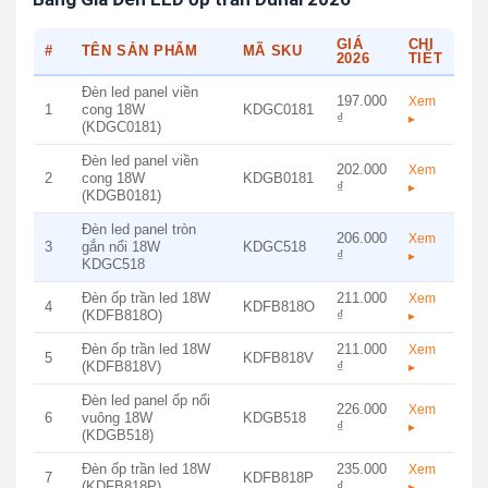
GIÁ
CHI
#
TÊN SẢN PHẨM
MÃ SKU
2026
TIẾT
Đèn led panel viền
197.000
Xem
1
cong 18W
KDGC0181
₫
▸
(KDGC0181)
Đèn led panel viền
202.000
Xem
2
cong 18W
KDGB0181
₫
▸
(KDGB0181)
Đèn led panel tròn
206.000
Xem
3
gắn nổi 18W
KDGC518
₫
▸
KDGC518
Đèn ốp trần led 18W
211.000
Xem
4
KDFB818O
(KDFB818O)
₫
▸
Đèn ốp trần led 18W
211.000
Xem
5
KDFB818V
(KDFB818V)
₫
▸
Đèn led panel ốp nổi
226.000
Xem
6
vuông 18W
KDGB518
₫
▸
(KDGB518)
Đèn ốp trần led 18W
235.000
Xem
7
KDFB818P
(KDFB818P)
₫
▸