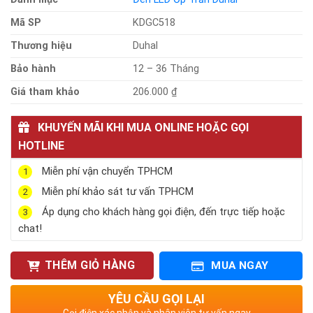
Mã SP
KDGC518
Thương hiệu
Duhal
Bảo hành
12 – 36 Tháng
Giá tham khảo
206.000 ₫
KHUYẾN MÃI KHI MUA ONLINE HOẶC GỌI
HOTLINE
Miễn phí vận chuyển TPHCM
1
Miễn phí khảo sát tư vấn TPHCM
2
Áp dụng cho khách hàng gọi điện, đến trực tiếp hoặc
3
chat!
THÊM GIỎ HÀNG
MUA NGAY
YÊU CẦU GỌI LẠI