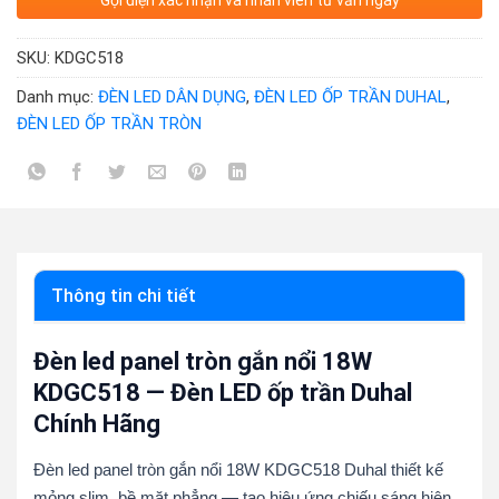
Gọi điện xác nhận và nhân viên tư vấn ngay
SKU:
KDGC518
Danh mục:
ĐÈN LED DÂN DỤNG
,
ĐÈN LED ỐP TRẦN DUHAL
,
ĐÈN LED ỐP TRẦN TRÒN
Thông tin chi tiết
Đèn led panel tròn gắn nổi 18W
KDGC518 — Đèn LED ốp trần Duhal
Chính Hãng
Đèn led panel tròn gắn nổi 18W KDGC518 Duhal thiết kế
mỏng slim, bề mặt phẳng — tạo hiệu ứng chiếu sáng hiện