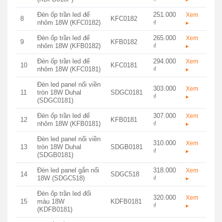
Đèn ốp trần led đế
251.000
Xem
8
KFC0182
nhôm 18W (KFC0182)
₫
▸
Đèn ốp trần led đế
265.000
Xem
9
KFB0182
nhôm 18W (KFB0182)
₫
▸
Đèn ốp trần led đế
294.000
Xem
10
KFC0181
nhôm 18W (KFC0181)
₫
▸
Đèn led panel nổi viền
303.000
Xem
11
tròn 18W Duhal
SDGC0181
₫
▸
(SDGC0181)
Đèn ốp trần led đế
307.000
Xem
12
KFB0181
nhôm 18W (KFB0181)
₫
▸
Đèn led panel nổi viền
310.000
Xem
13
tròn 18W Duhal
SDGB0181
₫
▸
(SDGB0181)
Đèn led panel gắn nổi
318.000
Xem
14
SDGC518
18W (SDGC518)
₫
▸
Đèn ốp trần led đổi
320.000
Xem
15
màu 18W
KDFB0181
₫
▸
(KDFB0181)