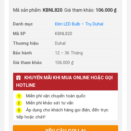
Mã sản phẩm:
KBNL820
. Giá tham khảo:
106.000 ₫
.
Danh mục
Đèn LED Bulb – Trụ Duhal
Mã SP
KBNL820
Thương hiệu
Duhal
Bảo hành
12 – 36 Tháng
Giá tham khảo
106.000 ₫
KHUYẾN MÃI KHI MUA ONLINE HOẶC GỌI
HOTLINE
Miễn phí vận chuyển toàn quốc
1
Miễn phí khảo sát tư vấn
2
Áp dụng cho khách hàng gọi điện, đến trực
3
tiếp hoặc chát!
YÊU CẦU GỌI LẠI