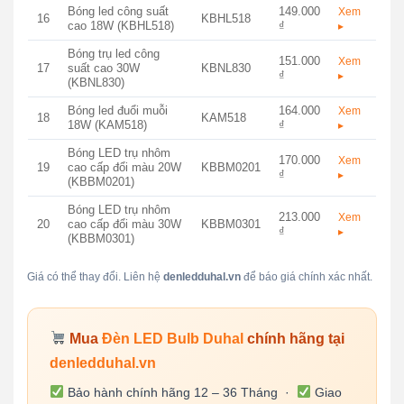
Bóng led công suất
149.000
Xem
16
KBHL518
cao 18W (KBHL518)
₫
▸
Bóng trụ led công
151.000
Xem
17
suất cao 30W
KBNL830
₫
▸
(KBNL830)
Bóng led đuổi muỗi
164.000
Xem
18
KAM518
18W (KAM518)
₫
▸
Bóng LED trụ nhôm
170.000
Xem
19
cao cấp đổi màu 20W
KBBM0201
₫
▸
(KBBM0201)
Bóng LED trụ nhôm
213.000
Xem
20
cao cấp đổi màu 30W
KBBM0301
₫
▸
(KBBM0301)
Giá có thể thay đổi. Liên hệ
denledduhal.vn
để báo giá chính xác nhất.
Mua
Đèn LED Bulb Duhal
chính hãng tại
denledduhal.vn
Bảo hành chính hãng 12 – 36 Tháng ·
Giao