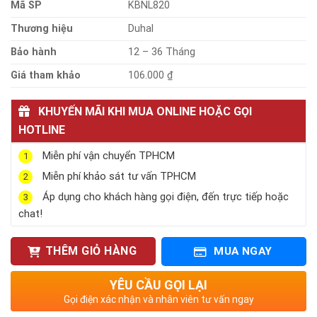
Mã SP
KBNL820
Thương hiệu
Duhal
Bảo hành
12 – 36 Tháng
Giá tham khảo
106.000 ₫
KHUYẾN MÃI KHI MUA ONLINE HOẶC GỌI
HOTLINE
Miễn phí vận chuyển TPHCM
1
Miễn phí khảo sát tư vấn TPHCM
2
Áp dụng cho khách hàng gọi điện, đến trực tiếp hoặc
3
chat!
THÊM GIỎ HÀNG
MUA NGAY
YÊU CẦU GỌI LẠI
Gọi điện xác nhận và nhân viên tư vấn ngay