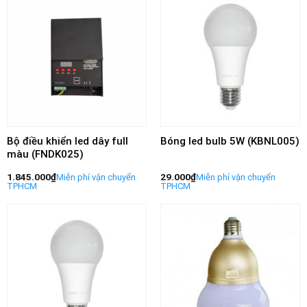
Bộ điều khiển led dây full
Bóng led bulb 5W (KBNL005)
màu (FNDK025)
1.845.000
₫
29.000
₫