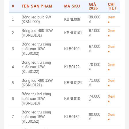
GIÁ
CHI
#
TÊN SẢN PHẨM
MÃ SKU
2026
TIẾT
Bóng led bulb 9W
39.000
Xem
1
KBNL009
(KBNL009)
₫
▸
Bóng led R80 10W
67.000
Xem
2
KBNL0101
(KBNL0101)
₫
▸
Bóng led trụ công
67.000
Xem
3
suất cao 10W
KLB0102
₫
▸
(KLB0102)
Bóng led trụ công
70.000
Xem
4
suất cao 12W
KLB0122
₫
▸
(KLB0122)
Bóng led R80 12W
71.000
Xem
5
KBNL0121
(KBNL0121)
₫
▸
Bóng trụ led công
74.000
Xem
6
suất cao 10W
KBNL810
₫
▸
(KBNL810)
Bóng led trụ công
80.000
Xem
7
suất cao 15W
KLB0152
₫
▸
(KLB0152)