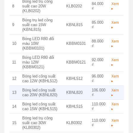
Bóng led trụ công
84.000
Xem
8
suất cao 20W
KLB0202
₫
▸
(KLB0202)
Bóng trụ led công
85.000
Xem
9
suất cao 15W
KBNL815
₫
▸
(KBNL815)
Bóng LED R80 đổi
88.000
Xem
10
màu 10W
KBBM0101
₫
▸
(KBBM0101)
Bóng LED R80 đổi
92.000
Xem
11
màu 12W
KBBM0121
₫
▸
(KBBM0121)
Bóng led công suất
96.000
Xem
12
KBHL512
cao 12W (KBHL512)
₫
▸
Bóng led công suất
106.000
Xem
13
KBNL820
cao 20W (KBNL820)
₫
▸
Bóng led công suất
110.000
Xem
14
KBHL515
cao 15W (KBHL515)
₫
▸
Bóng led trụ công
110.000
Xem
15
suất cao 30W
KLB0302
₫
▸
(KLB0302)