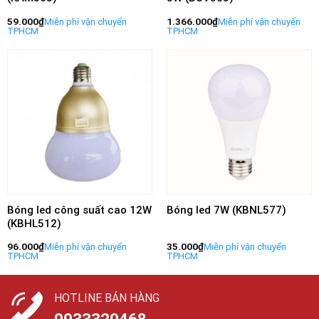
59.000
₫
1.366.000
₫
Bóng led công suất cao 12W
Bóng led 7W (KBNL577)
(KBHL512)
96.000
₫
35.000
₫
HOTLINE BÁN HÀNG