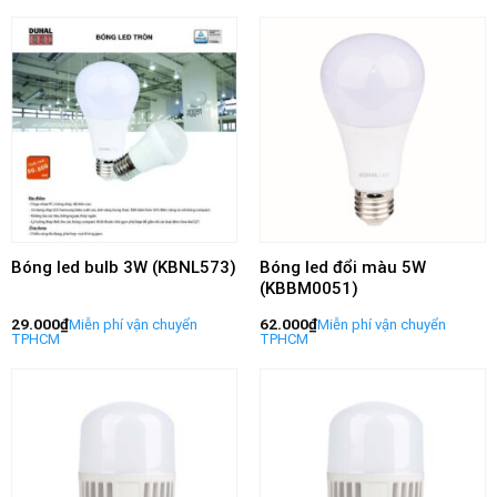
Bóng led bulb 3W (KBNL573)
Bóng led đổi màu 5W
(KBBM0051)
29.000
₫
62.000
₫