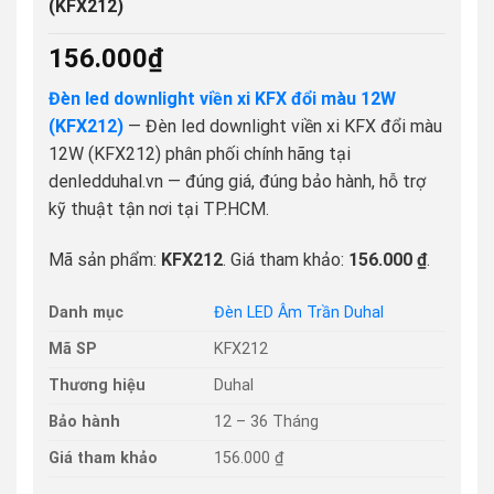
(KFX212)
156.000
₫
Đèn led downlight viền xi KFX đổi màu 12W
(KFX212)
— Đèn led downlight viền xi KFX đổi màu
12W (KFX212) phân phối chính hãng tại
denledduhal.vn — đúng giá, đúng bảo hành, hỗ trợ
kỹ thuật tận nơi tại TP.HCM.
Mã sản phẩm:
KFX212
. Giá tham khảo:
156.000 ₫
.
Danh mục
Đèn LED Âm Trần Duhal
Mã SP
KFX212
Thương hiệu
Duhal
Bảo hành
12 – 36 Tháng
Giá tham khảo
156.000 ₫