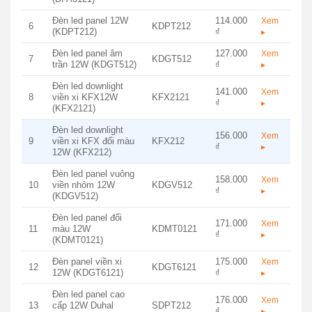
Đèn led panel 12W
114.000
Xem
6
KDPT212
(KDPT212)
₫
▸
Đèn led panel âm
127.000
Xem
7
KDGT512
trần 12W (KDGT512)
₫
▸
Đèn led downlight
141.000
Xem
8
viền xi KFX12W
KFX2121
₫
▸
(KFX2121)
Đèn led downlight
156.000
Xem
9
viền xi KFX đổi màu
KFX212
₫
▸
12W (KFX212)
Đèn led panel vuông
158.000
Xem
10
viền nhôm 12W
KDGV512
₫
▸
(KDGV512)
Đèn led panel đổi
171.000
Xem
11
màu 12W
KDMT0121
₫
▸
(KDMT0121)
Đèn panel viền xi
175.000
Xem
12
KDGT6121
12W (KDGT6121)
₫
▸
Đèn led panel cao
176.000
Xem
13
cấp 12W Duhal
SDPT212
₫
▸