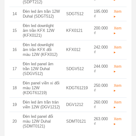
(SDPT212)
Đèn led âm trần 12W
195.000
Xem
14
SDGT512
Duhal (SDGT512)
₫
▸
Đèn led downlight
200.000
Xem
15
âm trần KFX 12W
KFX0121
₫
▸
(KFX0121)
Đèn led downlight
242.000
Xem
16
âm trần KFX đổi
KFX012
₫
▸
màu 12W (KFX012)
Đèn led panel âm
244.000
Xem
17
trần 12W Duhal
SDGV512
₫
▸
(SDGV512)
Đèn panel viền xi đổi
250.000
Xem
18
màu 12W
KDGT61219
₫
▸
(KDGT61219)
Đèn led âm trần tràn
260.000
Xem
19
DGV1212
viền 12W (DGV1212)
₫
▸
Đèn led panel đổi
263.000
Xem
20
màu 12W Duhal
SDMT0121
₫
▸
(SDMT0121)