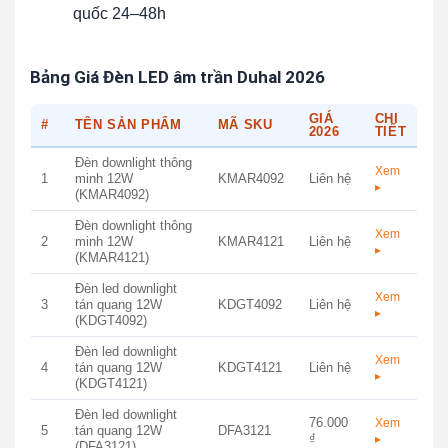
quốc 24–48h
Bảng Giá Đèn LED âm trần Duhal 2026
GIÁ
CHI
#
TÊN SẢN PHẨM
MÃ SKU
2026
TIẾT
Đèn downlight thông
Xem
1
minh 12W
KMAR4092
Liên hệ
▸
(KMAR4092)
Đèn downlight thông
Xem
2
minh 12W
KMAR4121
Liên hệ
▸
(KMAR4121)
Đèn led downlight
Xem
3
tán quang 12W
KDGT4092
Liên hệ
▸
(KDGT4092)
Đèn led downlight
Xem
4
tán quang 12W
KDGT4121
Liên hệ
▸
(KDGT4121)
Đèn led downlight
76.000
Xem
5
tán quang 12W
DFA3121
₫
▸
(DFA3121)