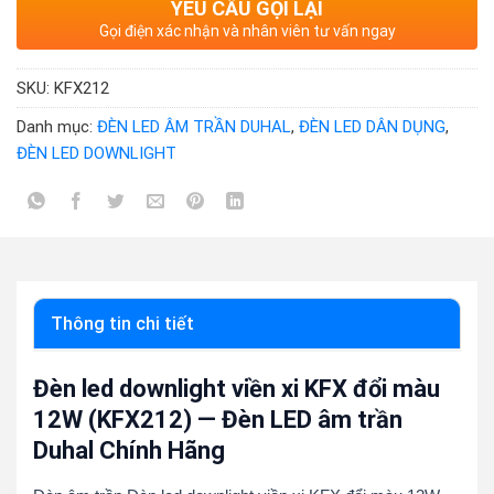
YÊU CẦU GỌI LẠI
Gọi điện xác nhận và nhân viên tư vấn ngay
SKU:
KFX212
Danh mục:
ĐÈN LED ÂM TRẦN DUHAL
,
ĐÈN LED DÂN DỤNG
,
ĐÈN LED DOWNLIGHT
Thông tin chi tiết
Đèn led downlight viền xi KFX đổi màu
12W (KFX212) — Đèn LED âm trần
Duhal Chính Hãng