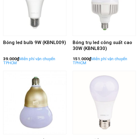
Bóng led bulb 9W (KBNL009)
Bóng trụ led công suất cao
30W (KBNL830)
39.000
₫
151.000
₫