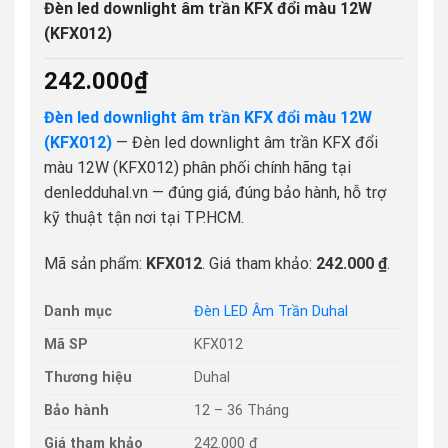
Đèn led downlight âm trần KFX đổi màu 12W
(KFX012)
242.000
₫
Đèn led downlight âm trần KFX đổi màu 12W
(KFX012)
— Đèn led downlight âm trần KFX đổi
màu 12W (KFX012) phân phối chính hãng tại
denledduhal.vn — đúng giá, đúng bảo hành, hỗ trợ
kỹ thuật tận nơi tại TP.HCM.
Mã sản phẩm:
KFX012
. Giá tham khảo:
242.000 ₫
.
Danh mục
Đèn LED Âm Trần Duhal
Mã SP
KFX012
Thương hiệu
Duhal
Bảo hành
12 – 36 Tháng
Giá tham khảo
242.000 ₫