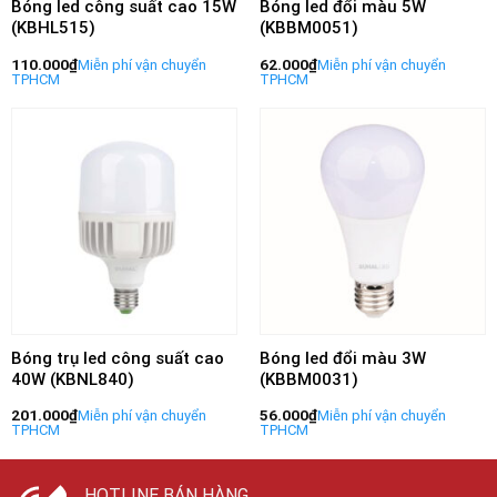
Bóng led công suất cao 15W
Bóng led đổi màu 5W
(KBHL515)
(KBBM0051)
110.000
₫
62.000
₫
Bóng trụ led công suất cao
Bóng led đổi màu 3W
40W (KBNL840)
(KBBM0031)
201.000
₫
56.000
₫
HOTLINE BÁN HÀNG