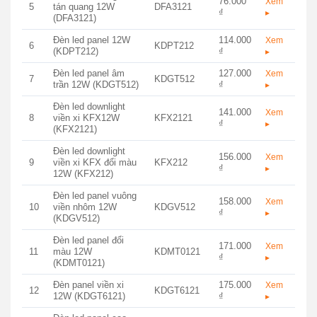
76.000
Xem
5
tán quang 12W
DFA3121
₫
▸
(DFA3121)
Đèn led panel 12W
114.000
Xem
6
KDPT212
(KDPT212)
₫
▸
Đèn led panel âm
127.000
Xem
7
KDGT512
trần 12W (KDGT512)
₫
▸
Đèn led downlight
141.000
Xem
8
viền xi KFX12W
KFX2121
₫
▸
(KFX2121)
Đèn led downlight
156.000
Xem
9
viền xi KFX đổi màu
KFX212
₫
▸
12W (KFX212)
Đèn led panel vuông
158.000
Xem
10
viền nhôm 12W
KDGV512
₫
▸
(KDGV512)
Đèn led panel đổi
171.000
Xem
11
màu 12W
KDMT0121
₫
▸
(KDMT0121)
Đèn panel viền xi
175.000
Xem
12
KDGT6121
12W (KDGT6121)
₫
▸