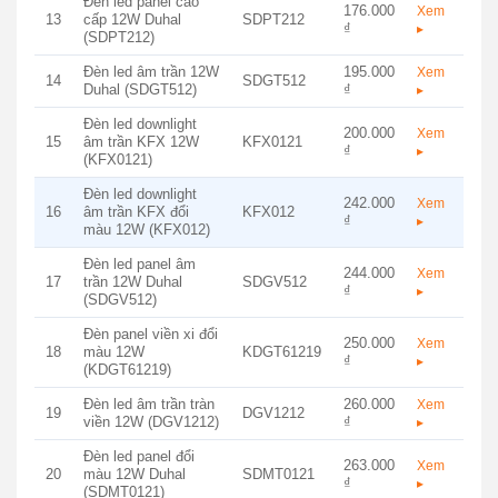
Đèn led panel cao
176.000
Xem
13
cấp 12W Duhal
SDPT212
₫
▸
(SDPT212)
Đèn led âm trần 12W
195.000
Xem
14
SDGT512
Duhal (SDGT512)
₫
▸
Đèn led downlight
200.000
Xem
15
âm trần KFX 12W
KFX0121
₫
▸
(KFX0121)
Đèn led downlight
242.000
Xem
16
âm trần KFX đổi
KFX012
₫
▸
màu 12W (KFX012)
Đèn led panel âm
244.000
Xem
17
trần 12W Duhal
SDGV512
₫
▸
(SDGV512)
Đèn panel viền xi đổi
250.000
Xem
18
màu 12W
KDGT61219
₫
▸
(KDGT61219)
Đèn led âm trần tràn
260.000
Xem
19
DGV1212
viền 12W (DGV1212)
₫
▸
Đèn led panel đổi
263.000
Xem
20
màu 12W Duhal
SDMT0121
₫
▸
(SDMT0121)