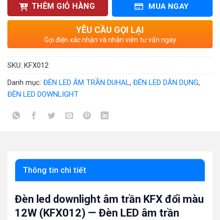
THÊM GIỎ HÀNG
MUA NGAY
YÊU CẦU GỌI LẠI
Gọi điện xác nhận và nhân viên tư vấn ngay
SKU:
KFX012
Danh mục:
ĐÈN LED ÂM TRẦN DUHAL
,
ĐÈN LED DÂN DỤNG
,
ĐÈN LED DOWNLIGHT
Thông tin chi tiết
Đèn led downlight âm trần KFX đổi màu
12W (KFX012) — Đèn LED âm trần