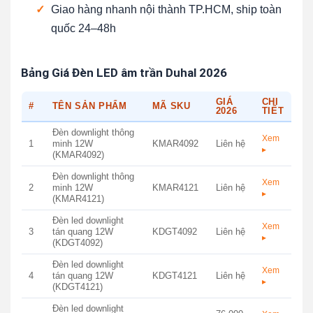
✓
Giao hàng nhanh nội thành TP.HCM, ship toàn
quốc 24–48h
Bảng Giá Đèn LED âm trần Duhal 2026
GIÁ
CHI
#
TÊN SẢN PHẨM
MÃ SKU
2026
TIẾT
Đèn downlight thông
Xem
1
minh 12W
KMAR4092
Liên hệ
▸
(KMAR4092)
Đèn downlight thông
Xem
2
minh 12W
KMAR4121
Liên hệ
▸
(KMAR4121)
Đèn led downlight
Xem
3
tán quang 12W
KDGT4092
Liên hệ
▸
(KDGT4092)
Đèn led downlight
Xem
4
tán quang 12W
KDGT4121
Liên hệ
▸
(KDGT4121)
Đèn led downlight