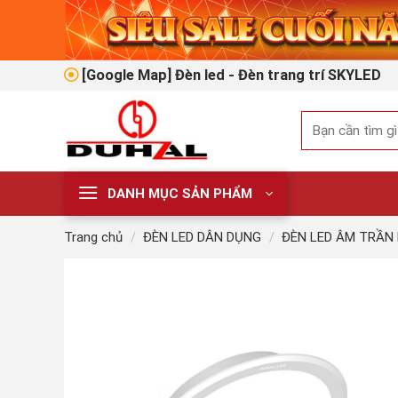
Skip
to
content
[Google Map] Đèn led - Đèn trang trí SKYLED
Tìm
kiếm:
DANH MỤC SẢN PHẨM
Trang chủ
/
ĐÈN LED DÂN DỤNG
/
ĐÈN LED ÂM TRẦN