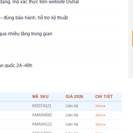
ạng, mã xác thực trên website Duhal
 đúng bảo hành, hỗ trợ kỹ thuật
qua nhiều tầng trung gian
àn quốc 24–48h
MÃ SKU
GIÁ 2026
CHI TIẾT
KDGT4121
Liên hệ
Xem ▸
KMAR4092
Liên hệ
Xem ▸
KMAR4121
Liên hệ
Xem ▸