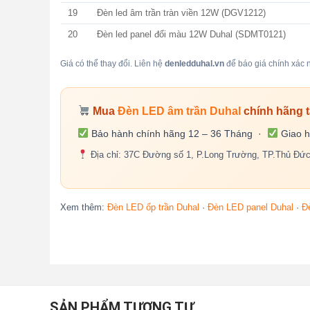
19
Đèn led âm trần tràn viền 12W (DGV1212)
20
Đèn led panel đổi màu 12W Duhal (SDMT0121)
Giá có thể thay đổi. Liên hệ
denledduhal.vn
để báo giá chính xác n
Mua
Đèn LED âm trần Duhal
chính hãng t
Bảo hành chính hãng 12 – 36 Tháng ·
Giao h
Địa chỉ: 37C Đường số 1, P.Long Trường, TP.Thủ Đứ
Xem thêm:
Đèn LED ốp trần Duhal
·
Đèn LED panel Duhal
·
Đ
SẢN PHẨM TƯƠNG TỰ