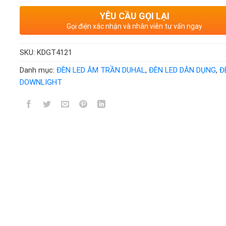
YÊU CẦU GỌI LẠI
Gọi điện xác nhận và nhân viên tư vấn ngay
SKU:
KDGT4121
Danh mục:
ĐÈN LED ÂM TRẦN DUHAL
,
ĐÈN LED DÂN DỤNG
,
Đ
DOWNLIGHT