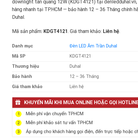
downlight tán quang 12W (KDGT4121) tại denledduhal.vn,
hàng nhanh tại TP.HCM — bảo hành 12 – 36 Tháng chính h
Duhal.
Mã sản phẩm:
KDGT4121
. Giá tham khảo:
Liên hệ
.
Danh mục
Đèn LED Âm Trần Duhal
Mã SP
KDGT4121
Thương hiệu
Duhal
Bảo hành
12 – 36 Tháng
Giá tham khảo
Liên hệ
KHUYẾN MÃI KHI MUA ONLINE HOẶC GỌI HOTLIN
Miễn phí vận chuyển TPHCM
1
Miễn phí khảo sát tư vấn TPHCM
2
Áp dụng cho khách hàng gọi điện, đến trực tiếp hoặc c
3