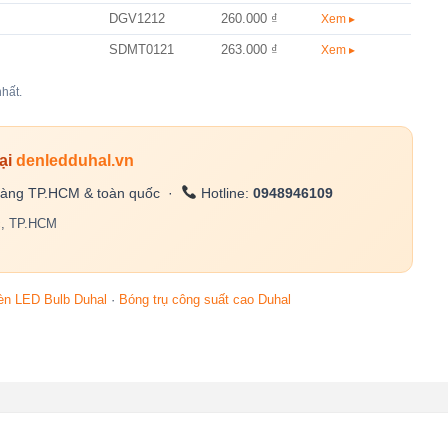
DGV1212
260.000 ₫
Xem ▸
SDMT0121
263.000 ₫
Xem ▸
hất.
ại
denledduhal.vn
àng TP.HCM & toàn quốc ·
Hotline:
0948946109
c, TP.HCM
èn LED Bulb Duhal
·
Bóng trụ công suất cao Duhal