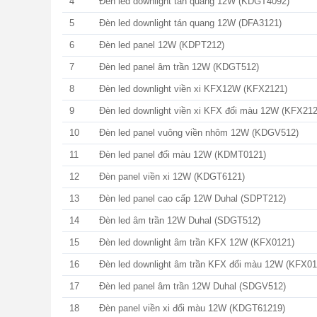
4
Đèn led downlight tán quang 12W (KDGT4092)
5
Đèn led downlight tán quang 12W (DFA3121)
6
Đèn led panel 12W (KDPT212)
7
Đèn led panel âm trần 12W (KDGT512)
8
Đèn led downlight viền xi KFX12W (KFX2121)
9
Đèn led downlight viền xi KFX đổi màu 12W (KFX212
10
Đèn led panel vuông viền nhôm 12W (KDGV512)
11
Đèn led panel đổi màu 12W (KDMT0121)
12
Đèn panel viền xi 12W (KDGT6121)
13
Đèn led panel cao cấp 12W Duhal (SDPT212)
14
Đèn led âm trần 12W Duhal (SDGT512)
15
Đèn led downlight âm trần KFX 12W (KFX0121)
16
Đèn led downlight âm trần KFX đổi màu 12W (KFX01
17
Đèn led panel âm trần 12W Duhal (SDGV512)
18
Đèn panel viền xi đổi màu 12W (KDGT61219)