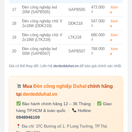
Đèn công nghiệp led
473.000
Xem
17
SAPB505
20W (SAPB505)
₫
▸
Đèn công nghiệp chữ V
547.000
Xem
18
DDK218
2x18W (DDK218)
₫
▸
Đèn công nghiệp chữ V
680.000
Xem
19
LTK218
2x18W (LTK218)
₫
▸
Đèn công nghiệp led
768.000
Xem
20
SAPB507
50W (SAPB507)
₫
▸
Giá có thể thay đổi. Liên hệ
denledduhal.vn
để báo giá chính xác nhất.
Mua
Đèn công nghiệp Duhal
chính hãng
tại
denledduhal.vn
Bảo hành chính hãng 12 – 36 Tháng ·
Giao
hàng TP.HCM & toàn quốc ·
Hotline:
0948946109
Địa chỉ: 37C Đường số 1, P.Long Trường, TP.Thủ