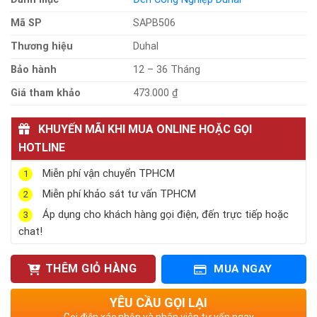
Mã SP
SAPB506
Thương hiệu
Duhal
Bảo hành
12 – 36 Tháng
Giá tham khảo
473.000 ₫
KHUYẾN MÃI KHI MUA ONLINE HOẶC GỌI
HOTLINE
Miễn phí vận chuyển TPHCM
1
Miễn phí khảo sát tư vấn TPHCM
2
Áp dụng cho khách hàng gọi điện, đến trực tiếp hoặc
3
chat!
THÊM GIỎ HÀNG
MUA NGAY
YÊU CẦU GỌI LẠI