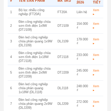
#
TÊN SẢN PHẨM
MÃ SKU
2026
TIẾT
Bộ lọc nhiễu công
Xem
1
FT20A
Liên hệ
nghiệp (FT20A)
▸
Đèn công nghiệp chóa
154.000
Xem
2
sơn tĩnh điện 1x9W
DTJ109
₫
▸
(DTJ109)
Đèn led công nghiệp
179.000
Xem
3
chóa phản quang 1x9W
DLJ109
₫
▸
(DLJ109)
Đèn công nghiệp chóa
233.000
Xem
4
sơn tĩnh điện 1x18W
DTJ118
₫
▸
(DTJ118)
Đèn công nghiệp chóa
245.000
Xem
5
sơn tĩnh điện 2x9W
DTJ209
₫
▸
(DTJ209)
Đèn led công nghiệp
248.000
Xem
6
chóa phản quang
DLJ118
₫
▸
1x18W (DLJ118)
Đèn led công nghiệp
272.000
Xem
7
chóa phản quang 2x9W
DLJ209
₫
▸
(DLJ209)