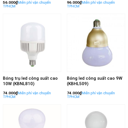
56.000
₫
96.000
₫
Bóng trụ led công suất cao
Bóng led công suất cao 9W
10W (KBNL810)
(KBHL509)
74.000
₫
74.000
₫