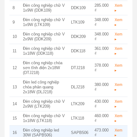
Đèn công nghiệp chữ V
285.000
Xem
8
DDK109
1x9W (DDK109)
₫
▸
Đèn công nghiệp chữ V
348.000
Xem
9
LTK109
1x9W (LTK109)
₫
▸
Đèn công nghiệp chữ V
348.000
Xem
10
DDK209
2x9W (DDK209)
₫
▸
Đèn công nghiệp chữ V
361.000
Xem
11
DDK118
1x18W (DDK118)
₫
▸
Đèn công nghiệp chóa
378.000
Xem
12
sơn tĩnh điện 2x18W
DTJ218
₫
▸
(DTJ218)
Đèn led công nghiệp
380.000
Xem
13
chóa phản quang
DLJ218
₫
▸
2x18W (DLJ218)
Đèn công nghiệp chữ V
430.000
Xem
14
LTK209
2x9W (LTK209)
₫
▸
Đèn công nghiệp chữ V
460.000
Xem
15
LTK118
1x18W (LTK118)
₫
▸
Đèn công nghiệp led
473.000
Xem
16
SAPB506
30W (SAPB506)
₫
▸