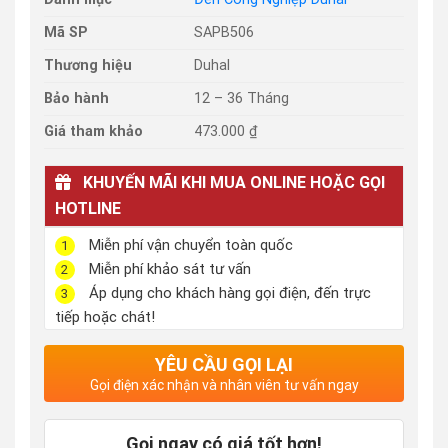
Mã SP
SAPB506
Thương hiệu
Duhal
Bảo hành
12 – 36 Tháng
Giá tham khảo
473.000 ₫
KHUYẾN MÃI KHI MUA ONLINE HOẶC GỌI
HOTLINE
Miễn phí vận chuyển toàn quốc
1
Miễn phí khảo sát tư vấn
2
Áp dụng cho khách hàng gọi điện, đến trực
3
tiếp hoặc chát!
YÊU CẦU GỌI LẠI
Gọi điện xác nhận và nhân viên tư vấn ngay
Gọi ngay có giá tốt hơn!