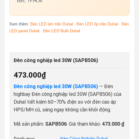
Đức, TP.HCM
Xem thêm:
Đèn LED âm trần Duhal
·
Đèn LED ốp trần Duhal
·
Đèn
LED panel Duhal
·
Đèn LED Bulb Duhal
Đèn công nghiệp led 30W (SAPB506)
473.000
₫
Đèn công nghiệp led 30W (SAPB506)
— Đèn
highbay Đèn công nghiệp led 30W (SAPB506) của
Duhal tiết kiệm 60–70% điện so với đèn cao áp
HPS/MH cũ, sáng ngay không cần khởi động.
Mã sản phẩm:
SAPB506
. Giá tham khảo:
473.000 ₫
.
Danh mục
Đèn Công Nghiệp Duhal