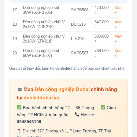
Đèn công nghiệp led
473.000
Xem
17
SAPB506
30W (SAPB506)
₫
▸
Đèn công nghiệp chữ V
547.000
Xem
18
DDK218
2x18W (DDK218)
₫
▸
Đèn công nghiệp chữ V
680.000
Xem
19
LTK218
2x18W (LTK218)
₫
▸
Đèn công nghiệp led
768.000
Xem
20
SAPB507
50W (SAPB507)
₫
▸
Giá có thể thay đổi. Liên hệ
denledduhal.vn
để báo giá chính xác nhất.
Mua
Đèn công nghiệp Duhal
chính hãng
tại
denledduhal.vn
Bảo hành chính hãng 12 – 36 Tháng ·
Giao
hàng TP.HCM & toàn quốc ·
Hotline:
0948946109
Địa chỉ: 37C Đường số 1, P.Long Trường, TP.Thủ