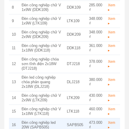
Đèn công nghiệp chữ V
285.000
Xem
8
DDK109
1x9W (DDK109)
₫
▸
Đèn công nghiệp chữ V
348.000
Xem
9
LTK109
1x9W (LTK109)
₫
▸
Đèn công nghiệp chữ V
348.000
Xem
10
DDK209
2x9W (DDK209)
₫
▸
Đèn công nghiệp chữ V
361.000
Xem
11
DDK118
1x18W (DDK118)
₫
▸
Đèn công nghiệp chóa
378.000
Xem
12
sơn tĩnh điện 2x18W
DTJ218
₫
▸
(DTJ218)
Đèn led công nghiệp
380.000
Xem
13
chóa phản quang
DLJ218
₫
▸
2x18W (DLJ218)
Đèn công nghiệp chữ V
430.000
Xem
14
LTK209
2x9W (LTK209)
₫
▸
Đèn công nghiệp chữ V
460.000
Xem
15
LTK118
1x18W (LTK118)
₫
▸
Đèn công nghiệp led
473.000
Xem
16
SAPB505
20W (SAPB505)
₫
▸