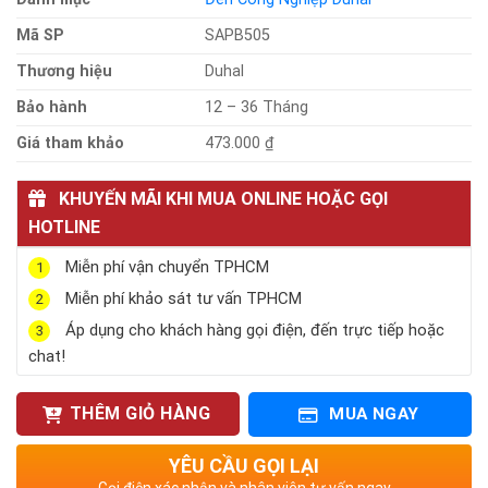
Mã SP
SAPB505
Thương hiệu
Duhal
Bảo hành
12 – 36 Tháng
Giá tham khảo
473.000 ₫
KHUYẾN MÃI KHI MUA ONLINE HOẶC GỌI
HOTLINE
Miễn phí vận chuyển TPHCM
1
Miễn phí khảo sát tư vấn TPHCM
2
Áp dụng cho khách hàng gọi điện, đến trực tiếp hoặc
3
chat!
THÊM GIỎ HÀNG
MUA NGAY
YÊU CẦU GỌI LẠI