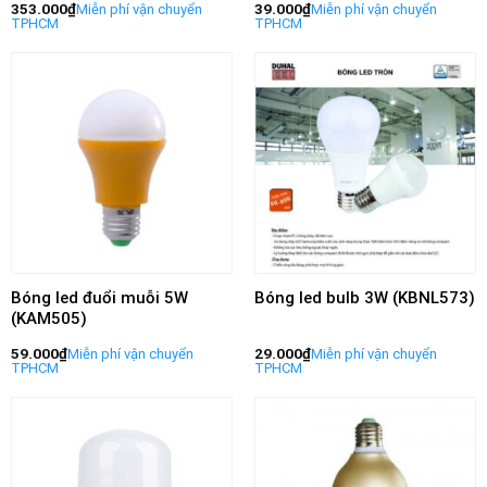
353.000
₫
39.000
₫
Bóng led đuổi muỗi 5W
Bóng led bulb 3W (KBNL573)
(KAM505)
59.000
₫
29.000
₫