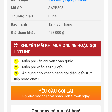
Mã SP
SAPB505
Thương hiệu
Duhal
Bảo hành
12 – 36 Tháng
Giá tham khảo
473.000 ₫
KHUYẾN MÃI KHI MUA ONLINE HOẶC GỌI
HOTLINE
Miễn phí vận chuyển toàn quốc
1
Miễn phí khảo sát tư vấn
2
Áp dụng cho khách hàng gọi điện, đến trực
3
tiếp hoặc chát!
YÊU CẦU GỌI LẠI
Gọi điện xác nhận và nhân viên tư vấn ngay
Gọi ngay có giá tốt hơn!