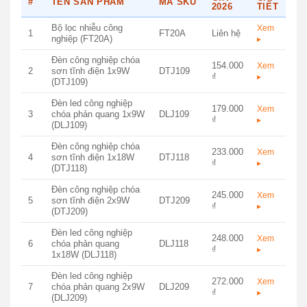
#
TÊN SẢN PHẨM
MÃ SKU
2026
TIẾT
Bộ lọc nhiễu công
Xem
1
FT20A
Liên hệ
nghiệp (FT20A)
▸
Đèn công nghiệp chóa
154.000
Xem
2
sơn tĩnh điện 1x9W
DTJ109
₫
▸
(DTJ109)
Đèn led công nghiệp
179.000
Xem
3
chóa phản quang 1x9W
DLJ109
₫
▸
(DLJ109)
Đèn công nghiệp chóa
233.000
Xem
4
sơn tĩnh điện 1x18W
DTJ118
₫
▸
(DTJ118)
Đèn công nghiệp chóa
245.000
Xem
5
sơn tĩnh điện 2x9W
DTJ209
₫
▸
(DTJ209)
Đèn led công nghiệp
248.000
Xem
6
chóa phản quang
DLJ118
₫
▸
1x18W (DLJ118)
Đèn led công nghiệp
272.000
Xem
7
chóa phản quang 2x9W
DLJ209
₫
▸
(DLJ209)