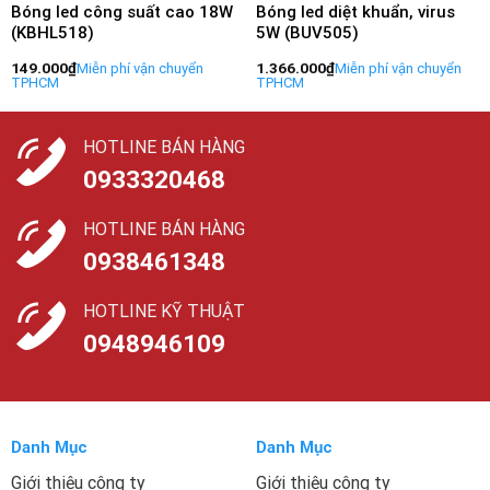
Bóng led công suất cao 18W
Bóng led diệt khuẩn, virus
(KBHL518)
5W (BUV505)
149.000
₫
1.366.000
₫
HOTLINE BÁN HÀNG
0933320468
HOTLINE BÁN HÀNG
0938461348
HOTLINE KỸ THUẬT
0948946109
Danh Mục
Danh Mục
Giới thiệu công ty
Giới thiệu công ty