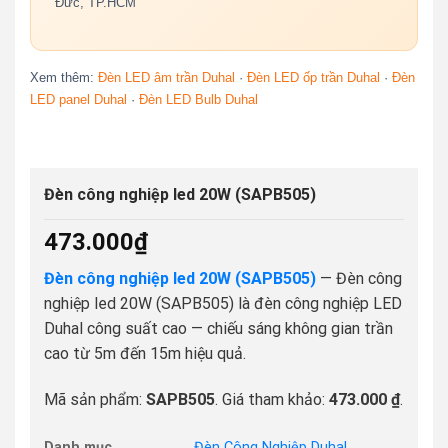
Đức, TP.HCM
Xem thêm:
Đèn LED âm trần Duhal
·
Đèn LED ốp trần Duhal
·
Đèn
LED panel Duhal
·
Đèn LED Bulb Duhal
Đèn công nghiệp led 20W (SAPB505)
473.000
₫
Đèn công nghiệp led 20W (SAPB505)
— Đèn công
nghiệp led 20W (SAPB505) là đèn công nghiệp LED
Duhal công suất cao — chiếu sáng không gian trần
cao từ 5m đến 15m hiệu quả.
Mã sản phẩm:
SAPB505
. Giá tham khảo:
473.000 ₫
.
Danh mục
Đèn Công Nghiệp Duhal