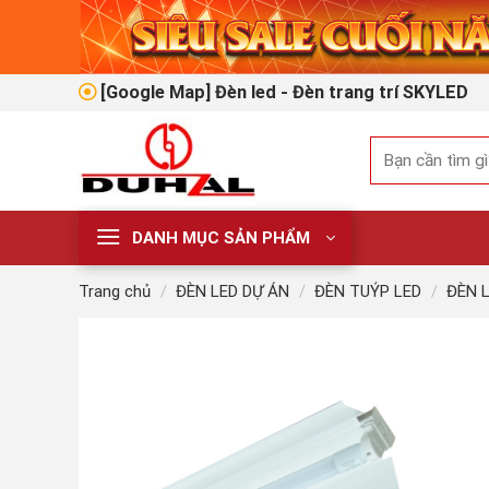
Skip
to
content
[Google Map] Đèn led - Đèn trang trí SKYLED
Tìm
kiếm:
DANH MỤC SẢN PHẨM
Trang chủ
/
ĐÈN LED DỰ ÁN
/
ĐÈN TUÝP LED
/
ĐÈN 