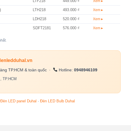
LTF218
449.000 ₫
Xem ▸
)
LTH218
493.000 ₫
Xem ▸
LDH218
520.000 ₫
Xem ▸
SDFT2181
576.000 ₫
Xem ▸
hất.
denledduhal.vn
àng TP.HCM & toàn quốc ·
Hotline:
0948946109
c, TP.HCM
·
Đèn LED panel Duhal
·
Đèn LED Bulb Duhal