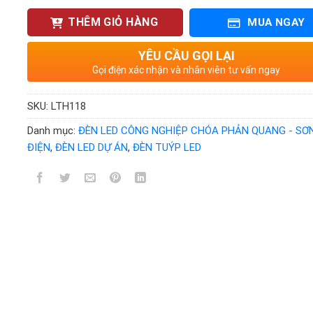
THÊM GIỎ HÀNG
MUA NGAY
YÊU CẦU GỌI LẠI
Gọi điện xác nhận và nhân viên tư vấn ngay
SKU:
LTH118
Danh mục:
ĐÈN LED CÔNG NGHIỆP CHÓA PHẢN QUANG - SƠ
ĐIỆN
,
ĐÈN LED DỰ ÁN
,
ĐÈN TUÝP LED