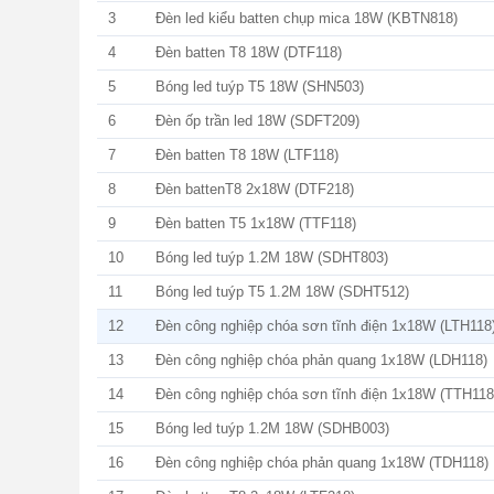
3
Đèn led kiểu batten chụp mica 18W (KBTN818)
4
Đèn batten T8 18W (DTF118)
5
Bóng led tuýp T5 18W (SHN503)
6
Đèn ốp trần led 18W (SDFT209)
7
Đèn batten T8 18W (LTF118)
8
Đèn battenT8 2x18W (DTF218)
9
Đèn batten T5 1x18W (TTF118)
10
Bóng led tuýp 1.2M 18W (SDHT803)
11
Bóng led tuýp T5 1.2M 18W (SDHT512)
12
Đèn công nghiệp chóa sơn tĩnh điện 1x18W (LTH118
13
Đèn công nghiệp chóa phản quang 1x18W (LDH118)
14
Đèn công nghiệp chóa sơn tĩnh điện 1x18W (TTH118
15
Bóng led tuýp 1.2M 18W (SDHB003)
16
Đèn công nghiệp chóa phản quang 1x18W (TDH118)