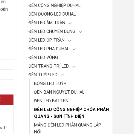
Đèn
ĐÈN CÔNG NGHIỆP DUHAL
hoàn
ĐÈN ĐƯỜNG LED DUHAL
ĐÈN LED ÂM TRẦN
ĐÈN LED CHUYÊN DỤNG
ĐÈN LED ỐP TRẦN
ĐÈN LED PHA DUHAL
ĐÈN LED VÒNG
ĐÈN TRANG TRÍ LED
ĐÈN TUÝP LED
BÓNG LED TUÝP
ĐÈN BÁN NGUYỆT DUHAL
E
ĐÈN LED BATTEN
ĐÈN LED CÔNG NGHIỆP CHÓA PHẢN
QUANG - SƠN TĨNH ĐIỆN
MÁNG ĐÈN LED PHẢN QUANG LẮP
hat!
NỔI