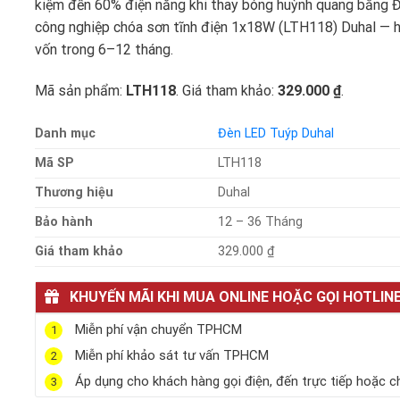
kiệm đến 60% điện năng khi thay bóng huỳnh quang bằng 
công nghiệp chóa sơn tĩnh điện 1x18W (LTH118) Duhal — 
vốn trong 6–12 tháng.
Mã sản phẩm:
LTH118
. Giá tham khảo:
329.000 ₫
.
Danh mục
Đèn LED Tuýp Duhal
Mã SP
LTH118
Thương hiệu
Duhal
Bảo hành
12 – 36 Tháng
Giá tham khảo
329.000 ₫
KHUYẾN MÃI KHI MUA ONLINE HOẶC GỌI HOTLIN
Miễn phí vận chuyển TPHCM
1
Miễn phí khảo sát tư vấn TPHCM
2
Áp dụng cho khách hàng gọi điện, đến trực tiếp hoặc c
3