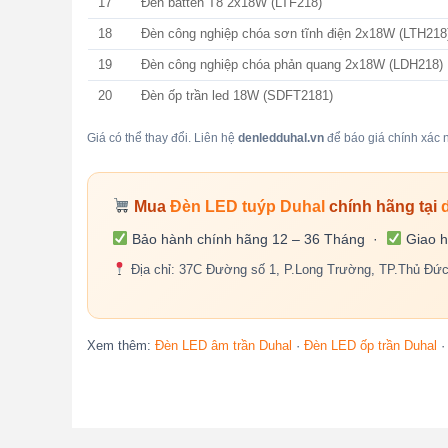
17
Đèn batten T8 2x18W (LTF218)
18
Đèn công nghiệp chóa sơn tĩnh điện 2x18W (LTH218
19
Đèn công nghiệp chóa phản quang 2x18W (LDH218)
20
Đèn ốp trần led 18W (SDFT2181)
Giá có thể thay đổi. Liên hệ
denledduhal.vn
để báo giá chính xác n
Mua
Đèn LED tuýp Duhal
chính hãng tại
Bảo hành chính hãng 12 – 36 Tháng ·
Giao h
Địa chỉ: 37C Đường số 1, P.Long Trường, TP.Thủ Đứ
Xem thêm:
Đèn LED âm trần Duhal
·
Đèn LED ốp trần Duhal