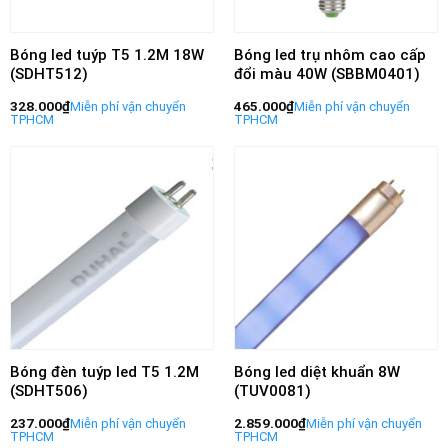
Bóng led tuýp T5 1.2M 18W
Bóng led trụ nhôm cao cấp
(SDHT512)
đổi màu 40W (SBBM0401)
328.000
₫
465.000
₫
Bóng đèn tuýp led T5 1.2M
Bóng led diệt khuẩn 8W
(SDHT506)
(TUV0081)
237.000
₫
2.859.000
₫