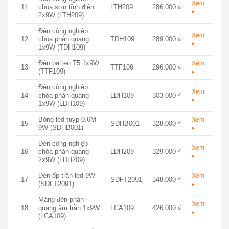
Xem
11
chóa sơn tĩnh điện
LTH209
286.000 ₫
▸
2x9W (LTH209)
Đèn công nghiệp
Xem
12
chóa phản quang
TDH109
289.000 ₫
▸
1x9W (TDH109)
Đèn batten T5 1x9W
Xem
13
TTF109
296.000 ₫
(TTF109)
▸
Đèn công nghiệp
Xem
14
chóa phản quang
LDH109
303.000 ₫
▸
1x9W (LDH109)
Bóng led tuýp 0.6M
Xem
15
SDHB001
328.000 ₫
9W (SDHB001)
▸
Đèn công nghiệp
Xem
16
chóa phản quang
LDH209
329.000 ₫
▸
2x9W (LDH209)
Đèn ốp trần led 9W
Xem
17
SDFT2091
348.000 ₫
(SDFT2091)
▸
Máng đèn phản
Xem
18
quang âm trần 1x9W
LCA109
426.000 ₫
▸
(LCA109)