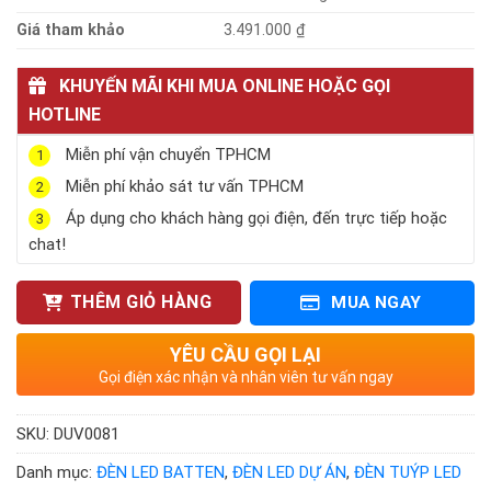
Giá tham khảo
3.491.000 ₫
KHUYẾN MÃI KHI MUA ONLINE HOẶC GỌI
HOTLINE
Miễn phí vận chuyển TPHCM
1
Miễn phí khảo sát tư vấn TPHCM
2
Áp dụng cho khách hàng gọi điện, đến trực tiếp hoặc
3
chat!
THÊM GIỎ HÀNG
MUA NGAY
YÊU CẦU GỌI LẠI
Gọi điện xác nhận và nhân viên tư vấn ngay
SKU:
DUV0081
Danh mục:
ĐÈN LED BATTEN
,
ĐÈN LED DỰ ÁN
,
ĐÈN TUÝP LED