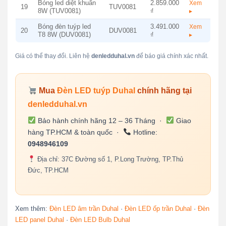
Bóng led diệt khuẩn
2.859.000
Xem
19
TUV0081
8W (TUV0081)
₫
▸
Bóng đèn tuýp led
3.491.000
Xem
20
DUV0081
T8 8W (DUV0081)
₫
▸
Giá có thể thay đổi. Liên hệ
denledduhal.vn
để báo giá chính xác nhất.
Mua
Đèn LED tuýp Duhal
chính hãng tại
denledduhal.vn
Bảo hành chính hãng 12 – 36 Tháng ·
Giao
hàng TP.HCM & toàn quốc ·
Hotline:
0948946109
Địa chỉ: 37C Đường số 1, P.Long Trường, TP.Thủ
Đức, TP.HCM
Xem thêm:
Đèn LED âm trần Duhal
·
Đèn LED ốp trần Duhal
·
Đèn
LED panel Duhal
·
Đèn LED Bulb Duhal