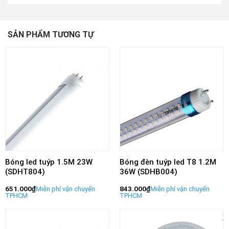
SẢN PHẨM TƯƠNG TỰ
Bóng led tuýp 1.5M 23W
Bóng đèn tuýp led T8 1.2M
(SDHT804)
36W (SDHB004)
651.000
₫
843.000
₫