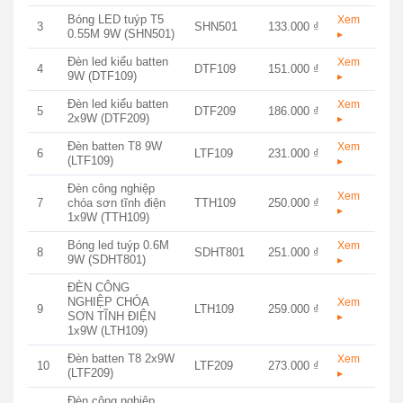
Bóng LED tuýp T5
Xem
3
SHN501
133.000 ₫
0.55M 9W (SHN501)
▸
Đèn led kiểu batten
Xem
4
DTF109
151.000 ₫
9W (DTF109)
▸
Đèn led kiểu batten
Xem
5
DTF209
186.000 ₫
2x9W (DTF209)
▸
Đèn batten T8 9W
Xem
6
LTF109
231.000 ₫
(LTF109)
▸
Đèn công nghiệp
Xem
7
chóa sơn tĩnh điện
TTH109
250.000 ₫
▸
1x9W (TTH109)
Bóng led tuýp 0.6M
Xem
8
SDHT801
251.000 ₫
9W (SDHT801)
▸
ĐÈN CÔNG
NGHIỆP CHÓA
Xem
9
LTH109
259.000 ₫
SƠN TĨNH ĐIỆN
▸
1x9W (LTH109)
Đèn batten T8 2x9W
Xem
10
LTF209
273.000 ₫
(LTF209)
▸
Đèn công nghiệp