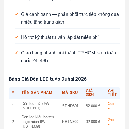
✓
Giá cạnh tranh — phân phối trực tiếp không qua
nhiều tầng trung gian
✓
Hỗ trợ kỹ thuật tư vấn lắp đặt miễn phí
✓
Giao hàng nhanh nội thành TP.HCM, ship toàn
quốc 24–48h
Bảng Giá Đèn LED tuýp Duhal 2026
GIÁ
CHI
#
TÊN SẢN PHẨM
MÃ SKU
2026
TIẾT
Đèn led tuýp 9W
Xem
1
SDHD801
82.000 ₫
(SDHD801)
▸
Đèn led kiểu batten
Xem
2
chụp mica 9W
KBTN809
92.000 ₫
▸
(KBTN809)