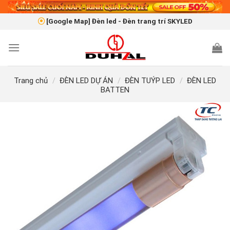
Skip
to
[Google Map] Đèn led - Đèn trang trí SKYLED
content
Trang chủ
/
ĐÈN LED DỰ ÁN
/
ĐÈN TUÝP LED
/
ĐÈN LED
BATTEN