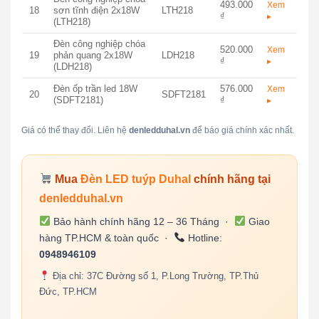
493.000
Xem
18
sơn tĩnh điện 2x18W
LTH218
₫
▸
(LTH218)
Đèn công nghiệp chóa
520.000
Xem
19
phản quang 2x18W
LDH218
₫
▸
(LDH218)
Đèn ốp trần led 18W
576.000
Xem
20
SDFT2181
(SDFT2181)
₫
▸
Giá có thể thay đổi. Liên hệ
denledduhal.vn
để báo giá chính xác nhất.
Mua
Đèn LED tuýp Duhal
chính hãng tại
denledduhal.vn
Bảo hành chính hãng 12 – 36 Tháng ·
Giao
hàng TP.HCM & toàn quốc ·
Hotline:
0948946109
Địa chỉ: 37C Đường số 1, P.Long Trường, TP.Thủ
Đức, TP.HCM