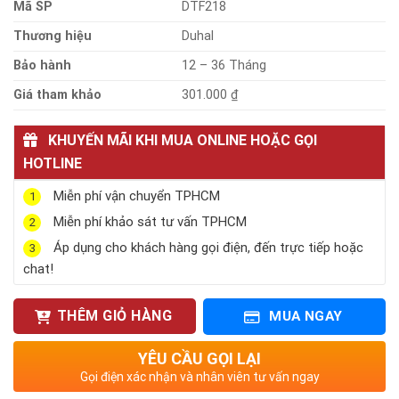
Mã SP
DTF218
Thương hiệu
Duhal
Bảo hành
12 – 36 Tháng
Giá tham khảo
301.000 ₫
KHUYẾN MÃI KHI MUA ONLINE HOẶC GỌI
HOTLINE
Miễn phí vận chuyển TPHCM
1
Miễn phí khảo sát tư vấn TPHCM
2
Áp dụng cho khách hàng gọi điện, đến trực tiếp hoặc
3
chat!
THÊM GIỎ HÀNG
MUA NGAY
YÊU CẦU GỌI LẠI
Gọi điện xác nhận và nhân viên tư vấn ngay