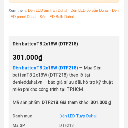
Xem thêm:
Đèn LED âm trần Duhal
·
Đèn LED ốp trần Duhal
·
Đèn
LED panel Duhal
·
Đèn LED Bulb Duhal
Đèn battenT8 2x18W (DTF218)
301.000
₫
Đèn battenT8 2x18W (DTF218)
— Mua Đèn
battenT8 2x18W (DTF218) theo lô tại
denledduhal.vn — báo giá sỉ ưu đãi, hỗ trợ kỹ thuật
miễn phí cho công trình tại TP.HCM.
Mã sản phẩm:
DTF218
. Giá tham khảo:
301.000 ₫
.
Danh mục
Đèn LED Tuýp Duhal
Mã SP
DTF218