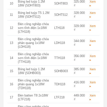
Bóng led tuýp 1.2M
325.000
Xem
10
SDHT803
18W (SDHT803)
₫
▸
Bóng led tuýp T5 1.2M
328.000
Xem
11
SDHT512
18W (SDHT512)
₫
▸
Đèn công nghiệp chóa
329.000
Xem
12
sơn tĩnh điện 1x18W
LTH118
₫
▸
(LTH118)
Đèn công nghiệp chóa
344.000
Xem
13
phản quang 1x18W
LDH118
₫
▸
(LDH118)
Đèn công nghiệp chóa
356.000
Xem
14
sơn tĩnh điện 1x18W
TTH118
₫
▸
(TTH118)
Bóng led tuýp 1.2M
385.000
Xem
15
SDHB003
18W (SDHB003)
₫
▸
Đèn công nghiệp chóa
416.000
Xem
16
phản quang 1x18W
TDH118
₫
▸
(TDH118)
Đèn batten T8 2x18W
449.000
Xem
17
LTF218
(LTF218)
₫
▸
Đèn công nghiệp chóa