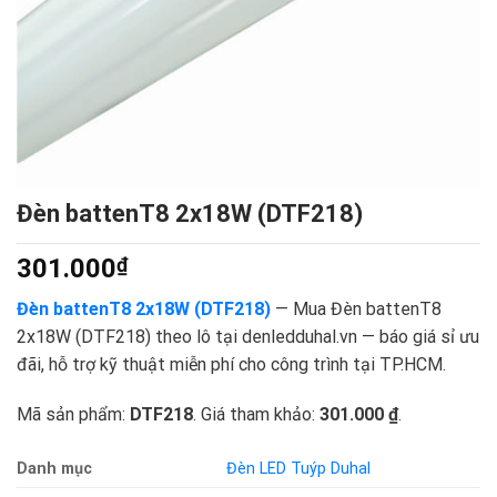
Đèn battenT8 2x18W (DTF218)
301.000
₫
Đèn battenT8 2x18W (DTF218)
— Mua Đèn battenT8
2x18W (DTF218) theo lô tại denledduhal.vn — báo giá sỉ ưu
đãi, hỗ trợ kỹ thuật miễn phí cho công trình tại TP.HCM.
Mã sản phẩm:
DTF218
. Giá tham khảo:
301.000 ₫
.
Danh mục
Đèn LED Tuýp Duhal