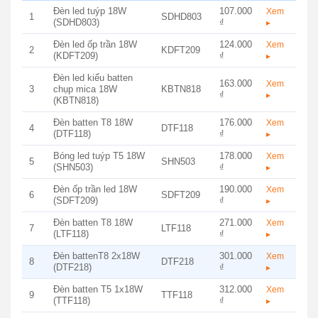
Đèn led tuýp 18W
107.000
Xem
1
SDHD803
(SDHD803)
₫
▸
Đèn led ốp trần 18W
124.000
Xem
2
KDFT209
(KDFT209)
₫
▸
Đèn led kiểu batten
163.000
Xem
3
chụp mica 18W
KBTN818
₫
▸
(KBTN818)
Đèn batten T8 18W
176.000
Xem
4
DTF118
(DTF118)
₫
▸
Bóng led tuýp T5 18W
178.000
Xem
5
SHN503
(SHN503)
₫
▸
Đèn ốp trần led 18W
190.000
Xem
6
SDFT209
(SDFT209)
₫
▸
Đèn batten T8 18W
271.000
Xem
7
LTF118
(LTF118)
₫
▸
Đèn battenT8 2x18W
301.000
Xem
8
DTF218
(DTF218)
₫
▸
Đèn batten T5 1x18W
312.000
Xem
9
TTF118
(TTF118)
₫
▸