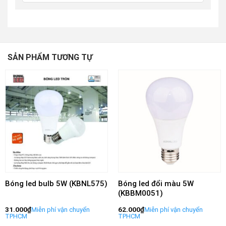
SẢN PHẨM TƯƠNG TỰ
Bóng led bulb 5W (KBNL575)
Bóng led đổi màu 5W
(KBBM0051)
31.000
₫
62.000
₫