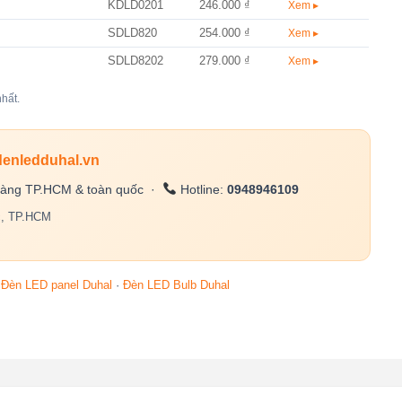
KDLD0201
246.000 ₫
Xem ▸
SDLD820
254.000 ₫
Xem ▸
SDLD8202
279.000 ₫
Xem ▸
hất.
denledduhal.vn
àng TP.HCM & toàn quốc ·
Hotline:
0948946109
c, TP.HCM
·
Đèn LED panel Duhal
·
Đèn LED Bulb Duhal