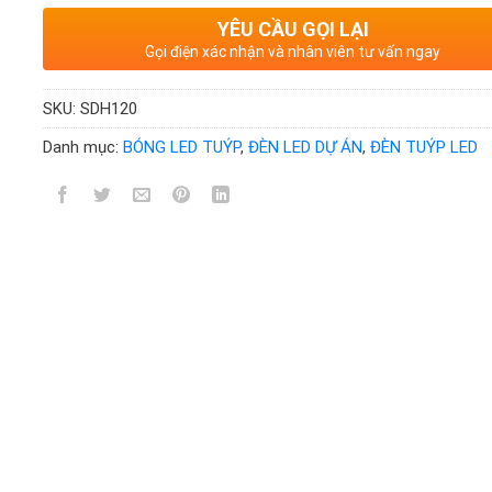
YÊU CẦU GỌI LẠI
Gọi điện xác nhận và nhân viên tư vấn ngay
SKU:
SDH120
Danh mục:
BÓNG LED TUÝP
,
ĐÈN LED DỰ ÁN
,
ĐÈN TUÝP LED