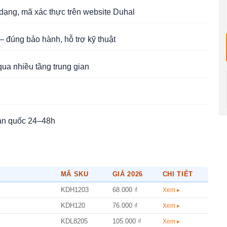
ạng, mã xác thực trên website Duhal
 đúng bảo hành, hỗ trợ kỹ thuật
qua nhiều tầng trung gian
àn quốc 24–48h
MÃ SKU
GIÁ 2026
CHI TIẾT
KDH1203
68.000 ₫
Xem ▸
KDH120
76.000 ₫
Xem ▸
KDL8205
105.000 ₫
Xem ▸