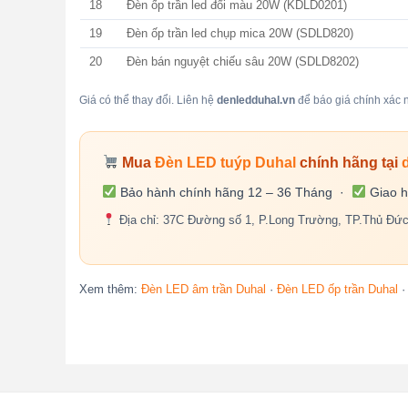
18
Đèn ốp trần led đổi màu 20W (KDLD0201)
19
Đèn ốp trần led chụp mica 20W (SDLD820)
20
Đèn bán nguyệt chiếu sâu 20W (SDLD8202)
Giá có thể thay đổi. Liên hệ
denledduhal.vn
để báo giá chính xác n
Mua
Đèn LED tuýp Duhal
chính hãng tại
Bảo hành chính hãng 12 – 36 Tháng ·
Giao h
Địa chỉ: 37C Đường số 1, P.Long Trường, TP.Thủ Đứ
Xem thêm:
Đèn LED âm trần Duhal
·
Đèn LED ốp trần Duhal