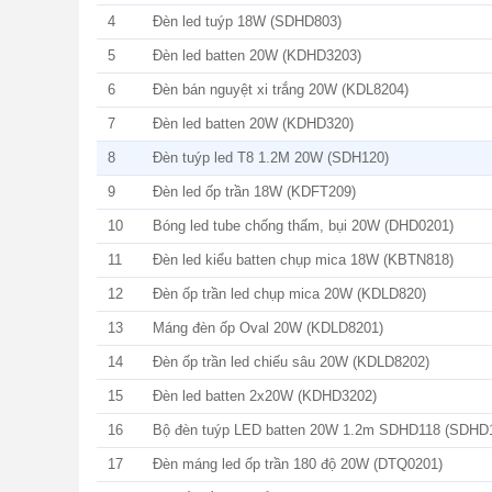
4
Đèn led tuýp 18W (SDHD803)
5
Đèn led batten 20W (KDHD3203)
6
Đèn bán nguyệt xi trắng 20W (KDL8204)
7
Đèn led batten 20W (KDHD320)
8
Đèn tuýp led T8 1.2M 20W (SDH120)
9
Đèn led ốp trần 18W (KDFT209)
10
Bóng led tube chống thấm, bụi 20W (DHD0201)
11
Đèn led kiểu batten chụp mica 18W (KBTN818)
12
Đèn ốp trần led chụp mica 20W (KDLD820)
13
Máng đèn ốp Oval 20W (KDLD8201)
14
Đèn ốp trần led chiếu sâu 20W (KDLD8202)
15
Đèn led batten 2x20W (KDHD3202)
16
Bộ đèn tuýp LED batten 20W 1.2m SDHD118 (SDHD
17
Đèn máng led ốp trần 180 độ 20W (DTQ0201)