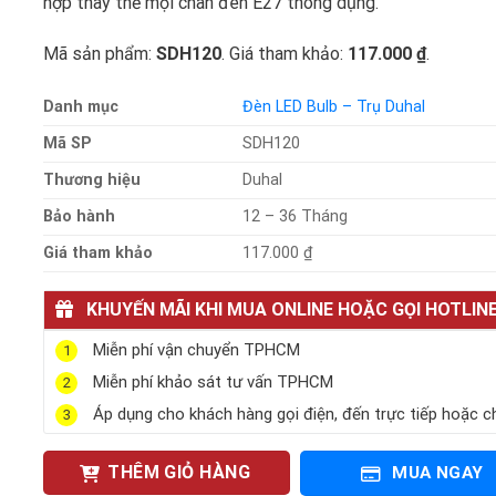
hợp thay thế mọi chân đèn E27 thông dụng.
Mã sản phẩm:
SDH120
. Giá tham khảo:
117.000 ₫
.
Danh mục
Đèn LED Bulb – Trụ Duhal
Mã SP
SDH120
Thương hiệu
Duhal
Bảo hành
12 – 36 Tháng
Giá tham khảo
117.000 ₫
KHUYẾN MÃI KHI MUA ONLINE HOẶC GỌI HOTLIN
Miễn phí vận chuyển TPHCM
1
Miễn phí khảo sát tư vấn TPHCM
2
Áp dụng cho khách hàng gọi điện, đến trực tiếp hoặc c
3
THÊM GIỎ HÀNG
MUA NGAY