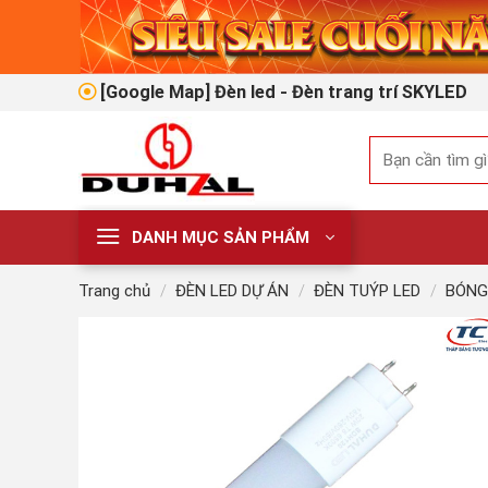
Skip
to
content
[Google Map] Đèn led - Đèn trang trí SKYLED
Tìm
kiếm:
DANH MỤC SẢN PHẨM
Trang chủ
/
ĐÈN LED DỰ ÁN
/
ĐÈN TUÝP LED
/
BÓNG