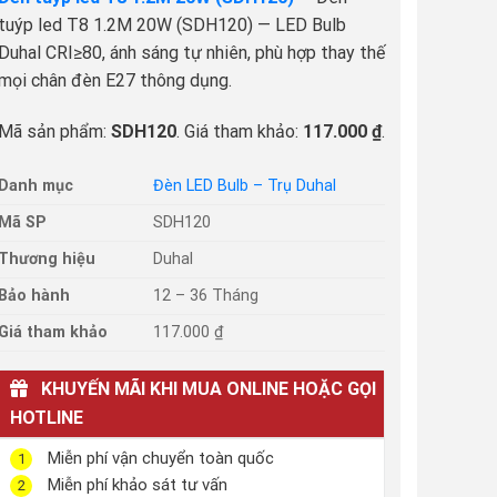
tuýp led T8 1.2M 20W (SDH120) — LED Bulb
Duhal CRI≥80, ánh sáng tự nhiên, phù hợp thay thế
mọi chân đèn E27 thông dụng.
Mã sản phẩm:
SDH120
. Giá tham khảo:
117.000 ₫
.
Danh mục
Đèn LED Bulb – Trụ Duhal
Mã SP
SDH120
Thương hiệu
Duhal
Bảo hành
12 – 36 Tháng
Giá tham khảo
117.000 ₫
KHUYẾN MÃI KHI MUA ONLINE HOẶC GỌI
HOTLINE
Miễn phí vận chuyển toàn quốc
1
Miễn phí khảo sát tư vấn
2