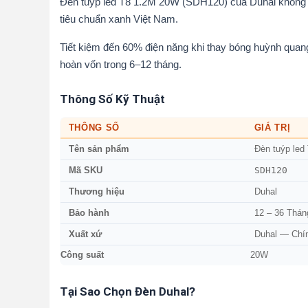
Đèn tuýp led T8 1.2M 20W (SDH120) của Duhal không ch
tiêu chuẩn xanh Việt Nam.
Tiết kiệm đến 60% điện năng khi thay bóng huỳnh qu
hoàn vốn trong 6–12 tháng.
Thông Số Kỹ Thuật
THÔNG SỐ
GIÁ TRỊ
Tên sản phẩm
Đèn tuýp led
SDH120
Mã SKU
Thương hiệu
Duhal
Bảo hành
12 – 36 Thán
Xuất xứ
Duhal — Chí
Công suất
20W
Tại Sao Chọn Đèn Duhal?