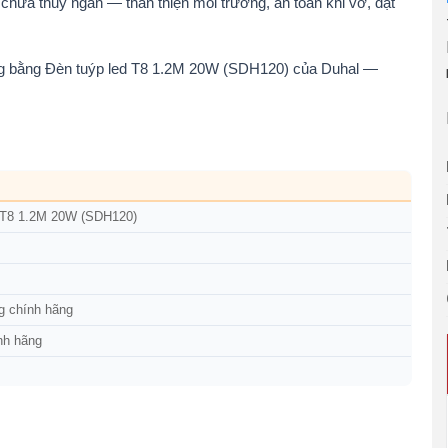
ứa thủy ngân — thân thiện môi trường, an toàn khi vỡ, đạt
ang bằng Đèn tuýp led T8 1.2M 20W (SDH120) của Duhal —
 T8 1.2M 20W (SDH120)
g chính hãng
nh hãng