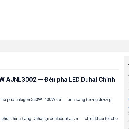
00W AJNL3002 — Đèn pha LED Duhal Chính
y thế pha halogen 250W–400W cũ — ánh sáng tương đương
hối chính hãng Duhal tại denledduhal.vn — chiết khấu tốt cho