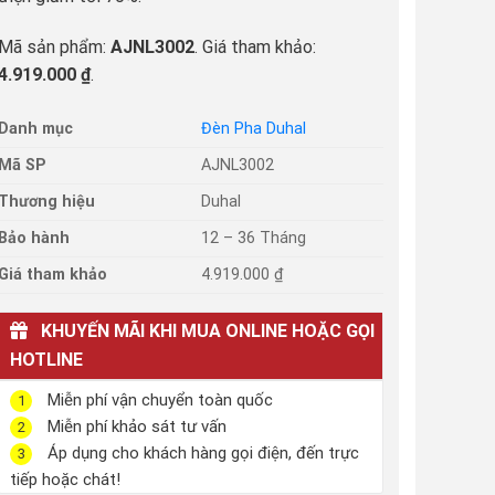
Mã sản phẩm:
AJNL3002
. Giá tham khảo:
4.919.000 ₫
.
Danh mục
Đèn Pha Duhal
Mã SP
AJNL3002
Thương hiệu
Duhal
Bảo hành
12 – 36 Tháng
Giá tham khảo
4.919.000 ₫
KHUYẾN MÃI KHI MUA ONLINE HOẶC GỌI
HOTLINE
Miễn phí vận chuyển toàn quốc
1
Miễn phí khảo sát tư vấn
2
Áp dụng cho khách hàng gọi điện, đến trực
3
tiếp hoặc chát!