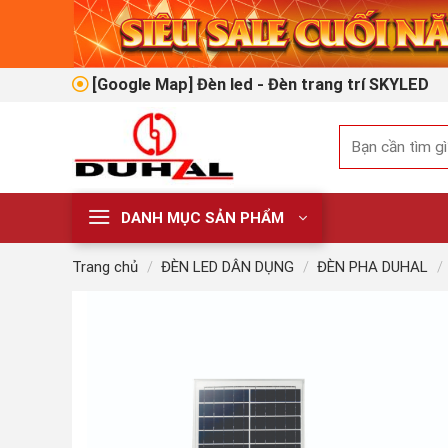
Skip
to
content
[Google Map] Đèn led - Đèn trang trí SKYLED
Tìm
kiếm:
DANH MỤC SẢN PHẨM
Trang chủ
/
ĐÈN LED DÂN DỤNG
/
ĐÈN PHA DUHAL
/