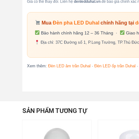
Giá có thể thay đổi. Liên hệ
denledduhal.vn
để báo giá chính xác n
Mua
Đèn pha LED Duhal
chính hãng tại
d
Bảo hành chính hãng 12 – 36 Tháng ·
Giao h
Địa chỉ: 37C Đường số 1, P.Long Trường, TP.Thủ Đứ
Xem thêm:
Đèn LED âm trần Duhal
·
Đèn LED ốp trần Duhal
SẢN PHẨM TƯƠNG TỰ