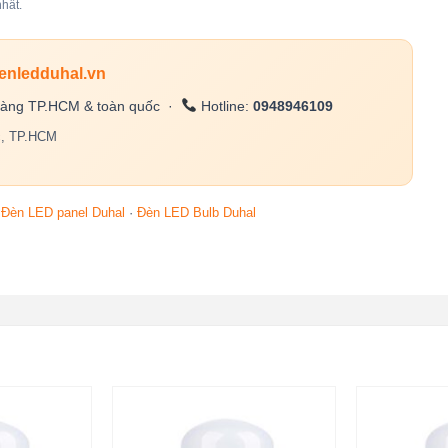
hất.
enledduhal.vn
àng TP.HCM & toàn quốc ·
Hotline:
0948946109
c, TP.HCM
·
Đèn LED panel Duhal
·
Đèn LED Bulb Duhal