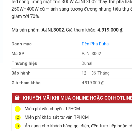
led năng lượng mặt trời 300W AJNL3002 thay thế pha ha
250W–400W cũ — ánh sáng tương đương nhưng tiêu thụ 
giảm tới 70%.
Mã sản phẩm:
AJNL3002
. Giá tham khảo:
4.919.000 ₫
.
Danh mục
Đèn Pha Duhal
Mã SP
AJNL3002
Thương hiệu
Duhal
Bảo hành
12 – 36 Tháng
Giá tham khảo
4.919.000 ₫
KHUYẾN MÃI KHI MUA ONLINE HOẶC GỌI HOTLIN
Miễn phí vận chuyển TPHCM
1
Miễn phí khảo sát tư vấn TPHCM
2
Áp dụng cho khách hàng gọi điện, đến trực tiếp hoặc c
3