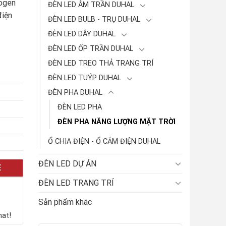
logen
ĐÈN LED ÂM TRẦN DUHAL
điện
ĐÈN LED BULB - TRỤ DUHAL
ĐÈN LED DÂY DUHAL
ĐÈN LED ỐP TRẦN DUHAL
ĐÈN LED TREO THẢ TRANG TRÍ
ĐÈN LED TUÝP DUHAL
ĐÈN PHA DUHAL
ĐÈN LED PHA
ĐÈN PHA NĂNG LƯỢNG MẶT TRỜI
Ổ CHIA ĐIỆN - Ổ CẮM ĐIỆN DUHAL
ĐÈN LED DỰ ÁN
E
ĐÈN LED TRANG TRÍ
Sản phẩm khác
hat!