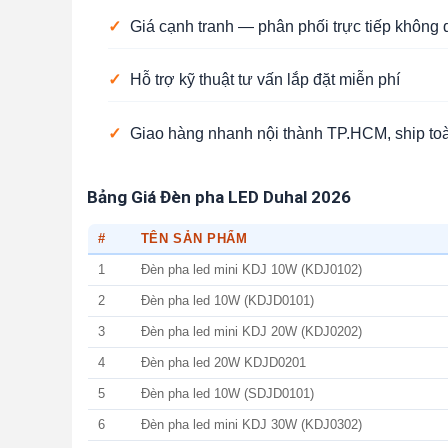
✓
Giá cạnh tranh — phân phối trực tiếp không 
✓
Hỗ trợ kỹ thuật tư vấn lắp đặt miễn phí
✓
Giao hàng nhanh nội thành TP.HCM, ship to
Bảng Giá Đèn pha LED Duhal 2026
#
TÊN SẢN PHẨM
1
Đèn pha led mini KDJ 10W (KDJ0102)
2
Đèn pha led 10W (KDJD0101)
3
Đèn pha led mini KDJ 20W (KDJ0202)
4
Đèn pha led 20W KDJD0201
5
Đèn pha led 10W (SDJD0101)
6
Đèn pha led mini KDJ 30W (KDJ0302)