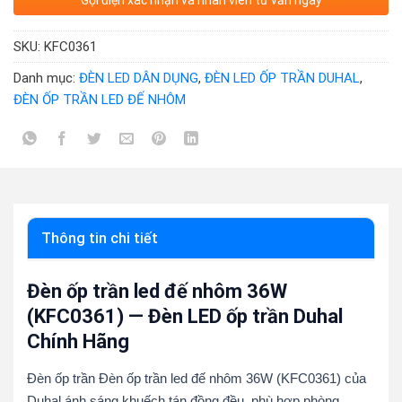
Gọi điện xác nhận và nhân viên tư vấn ngay
SKU:
KFC0361
Danh mục:
ĐÈN LED DÂN DỤNG
,
ĐÈN LED ỐP TRẦN DUHAL
,
ĐÈN ỐP TRẦN LED ĐẾ NHÔM
Thông tin chi tiết
Đèn ốp trần led đế nhôm 36W
(KFC0361) — Đèn LED ốp trần Duhal
Chính Hãng
Đèn ốp trần Đèn ốp trần led đế nhôm 36W (KFC0361) của
Duhal ánh sáng khuếch tán đồng đều, phù hợp phòng