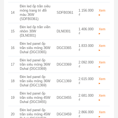
Đèn led ốp trần siêu
mỏng trang trí đổi
1.156.000
Xem
14
SDFB0361
màu 36W
₫
▸
(SDFB0361)
Đèn led ốp trần viền
1.406.000
Xem
15
nhôm 30W
DLN0301
₫
▸
(DLN0301)
Đèn led panel ốp
1.833.000
Xem
16
trần siêu mỏng 36W
DGC0365
₫
▸
Duhal (DGC0365)
Đèn led panel ốp
2.092.000
Xem
17
trần siêu mỏng 36W
DGC0369
₫
▸
Duhal (DGC0369)
Đèn led panel ốp
2.615.000
Xem
18
trần siêu mỏng 36W
DGC1369
₫
▸
Duhal (DGC1369)
Đèn led panel ốp
2.681.000
Xem
19
trần siêu mỏng 45W
DGC0455
₫
▸
Duhal (DGC0455)
Đèn led panel ốp
2.866.000
Xem
20
trần siêu mỏng 45W
DGC0459
₫
▸