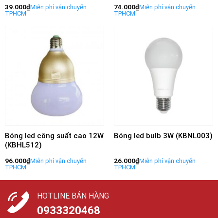
39.000
₫
74.000
₫
Bóng led công suất cao 12W
Bóng led bulb 3W (KBNL003)
(KBHL512)
96.000
₫
26.000
₫
HOTLINE BÁN HÀNG
0933320468