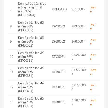
Đèn led ốp trần siêu
mỏng trang trí đổi
Xem
7
KDFB0361
751.000 ₫
màu 36W
▸
(KDFB0361)
Đèn ốp trần led đế
Xem
8
nhôm 36W
DFC0362
873.000 ₫
▸
(DFC0362)
Đèn ốp trần led đế
Xem
9
nhôm 36W
DFB0362
976.000 ₫
▸
(DFB0362)
Đèn ốp trần led đế
1.023.000
Xem
10
nhôm 36W
DFC0361
₫
▸
(DFC0361)
Đèn ốp trần led đế
1.055.000
Xem
11
nhôm 36W
DFB0361
₫
▸
(DFB0361)
Đèn ốp trần led đế
1.077.000
Xem
12
nhôm 45W
DFC0451
₫
▸
(DFC0451)
Đèn ốp trần led đế
1.107.000
Xem
13
nhôm 45W
DFB0451
₫
▸
(DFB0451)