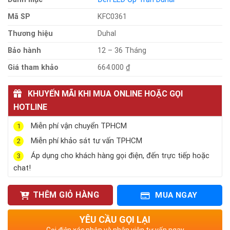
Mã SP
KFC0361
Thương hiệu
Duhal
Bảo hành
12 – 36 Tháng
Giá tham khảo
664.000 ₫
KHUYẾN MÃI KHI MUA ONLINE HOẶC GỌI
HOTLINE
Miễn phí vận chuyển TPHCM
1
Miễn phí khảo sát tư vấn TPHCM
2
Áp dụng cho khách hàng gọi điện, đến trực tiếp hoặc
3
chat!
THÊM GIỎ HÀNG
MUA NGAY
YÊU CẦU GỌI LẠI