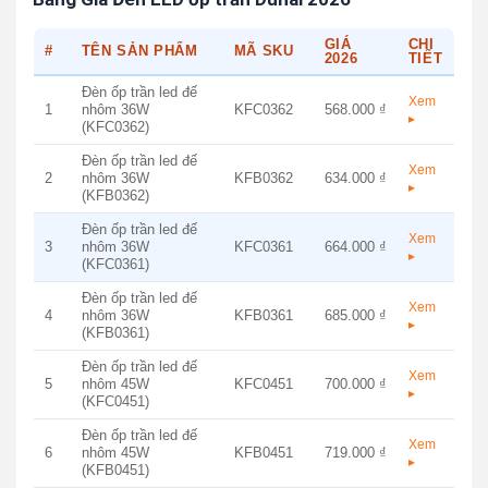
GIÁ
CHI
#
TÊN SẢN PHẨM
MÃ SKU
2026
TIẾT
Đèn ốp trần led đế
Xem
1
nhôm 36W
KFC0362
568.000 ₫
▸
(KFC0362)
Đèn ốp trần led đế
Xem
2
nhôm 36W
KFB0362
634.000 ₫
▸
(KFB0362)
Đèn ốp trần led đế
Xem
3
nhôm 36W
KFC0361
664.000 ₫
▸
(KFC0361)
Đèn ốp trần led đế
Xem
4
nhôm 36W
KFB0361
685.000 ₫
▸
(KFB0361)
Đèn ốp trần led đế
Xem
5
nhôm 45W
KFC0451
700.000 ₫
▸
(KFC0451)
Đèn ốp trần led đế
Xem
6
nhôm 45W
KFB0451
719.000 ₫
▸
(KFB0451)