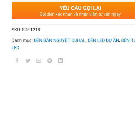
YÊU CẦU GỌI LẠI
Gọi điện xác nhận và nhân viên tư vấn ngay
SKU:
SDFT218
Danh mục:
ĐÈN BÁN NGUYỆT DUHAL
,
ĐÈN LED DỰ ÁN
,
ĐÈN T
LED