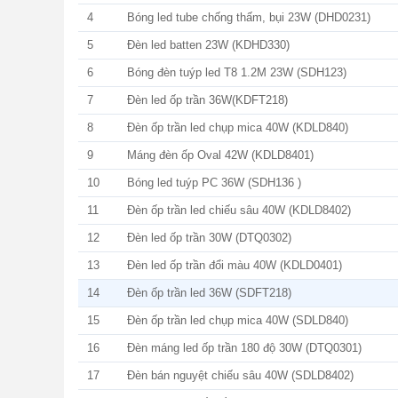
4
Bóng led tube chống thấm, bụi 23W (DHD0231)
5
Đèn led batten 23W (KDHD330)
6
Bóng đèn tuýp led T8 1.2M 23W (SDH123)
7
Đèn led ốp trần 36W(KDFT218)
8
Đèn ốp trần led chụp mica 40W (KDLD840)
9
Máng đèn ốp Oval 42W (KDLD8401)
10
Bóng led tuýp PC 36W (SDH136 )
11
Đèn ốp trần led chiếu sâu 40W (KDLD8402)
12
Đèn led ốp trần 30W (DTQ0302)
13
Đèn led ốp trần đổi màu 40W (KDLD0401)
14
Đèn ốp trần led 36W (SDFT218)
15
Đèn ốp trần led chụp mica 40W (SDLD840)
16
Đèn máng led ốp trần 180 độ 30W (DTQ0301)
17
Đèn bán nguyệt chiếu sâu 40W (SDLD8402)