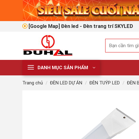
Skip
to
content
[Google Map] Đèn led - Đèn trang trí SKYLED
Tìm
kiếm:
DANH MỤC SẢN PHẨM
Trang chủ
/
ĐÈN LED DỰ ÁN
/
ĐÈN TUÝP LED
/
ĐÈN 