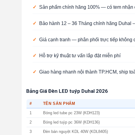
✓
Sản phẩm chính hãng 100% — có tem nhận d
✓
Bảo hành 12 – 36 Tháng chính hãng Duhal —
✓
Giá cạnh tranh — phân phối trực tiếp không 
✓
Hỗ trợ kỹ thuật tư vấn lắp đặt miễn phí
✓
Giao hàng nhanh nội thành TP.HCM, ship to
Bảng Giá Đèn LED tuýp Duhal 2026
#
TÊN SẢN PHẨM
1
Bóng led tube pc 23W (KDH123)
2
Bóng led tuýp pc 36W (KDH136)
3
Đèn bán nguyệt KDL 40W (KDL8405)