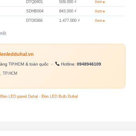
DTQ0401
509.000 ₫
Xem ▸
SDHB004
843.000 ₫
Xem ▸
DTD0366
1.477.000 ₫
Xem ▸
hất.
denledduhal.vn
àng TP.HCM & toàn quốc ·
Hotline:
0948946109
c, TP.HCM
·
Đèn LED panel Duhal
·
Đèn LED Bulb Duhal