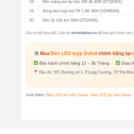
18
Đèn máng led ốp trần 180 độ 40W (DTQ0401)
19
Bóng đèn tuýp led T8 1.2M 36W (SDHB004)
20
Đèn ốp trần led 36W (DTD0366)
Giá có thể thay đổi. Liên hệ
denledduhal.vn
để báo giá chính xác n
Mua
Đèn LED tuýp Duhal
chính hãng tại
Bảo hành chính hãng 12 – 36 Tháng ·
Giao h
Địa chỉ: 37C Đường số 1, P.Long Trường, TP.Thủ Đứ
Xem thêm:
Đèn LED âm trần Duhal
·
Đèn LED ốp trần Duhal