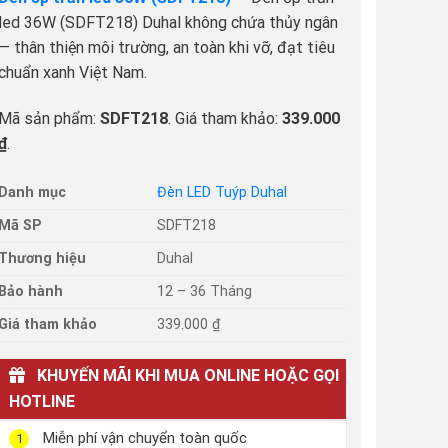
led 36W (SDFT218) Duhal không chứa thủy ngân
— thân thiện môi trường, an toàn khi vỡ, đạt tiêu
chuẩn xanh Việt Nam.
Mã sản phẩm:
SDFT218
. Giá tham khảo:
339.000
₫
.
Danh mục
Đèn LED Tuýp Duhal
Mã SP
SDFT218
Thương hiệu
Duhal
Bảo hành
12 – 36 Tháng
Giá tham khảo
339.000 ₫
KHUYẾN MÃI KHI MUA ONLINE HOẶC GỌI
HOTLINE
Miễn phí vận chuyển toàn quốc
1