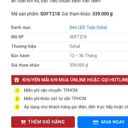
an toàn khi vỡ, đạt tiêu chuẩn xanh Việt Nam.
Mã sản phẩm:
SDFT218
. Giá tham khảo:
339.000 ₫
.
Danh mục
Đèn LED Tuýp Duhal
Mã SP
SDFT218
Thương hiệu
Duhal
Bảo hành
12 – 36 Tháng
Giá tham khảo
339.000 ₫
KHUYẾN MÃI KHI MUA ONLINE HOẶC GỌI HOTLIN
Miễn phí vận chuyển TPHCM
1
Miễn phí khảo sát tư vấn TPHCM
2
Áp dụng cho khách hàng gọi điện, đến trực tiếp hoặc c
3
THÊM GIỎ HÀNG
MUA NGAY