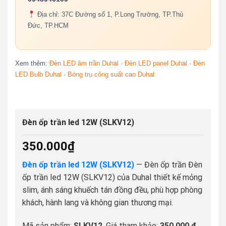
Địa chỉ: 37C Đường số 1, P.Long Trường, TP.Thủ
Đức, TP.HCM
Xem thêm:
Đèn LED âm trần Duhal
·
Đèn LED panel Duhal
·
Đèn
LED Bulb Duhal
·
Bóng trụ công suất cao Duhal
Đèn ốp trần led 12W (SLKV12)
350.000
₫
Đèn ốp trần led 12W (SLKV12)
— Đèn ốp trần Đèn
ốp trần led 12W (SLKV12) của Duhal thiết kế mỏng
slim, ánh sáng khuếch tán đồng đều, phù hợp phòng
khách, hành lang và không gian thương mại.
Mã sản phẩm:
SLKV12
. Giá tham khảo:
350.000 ₫
.