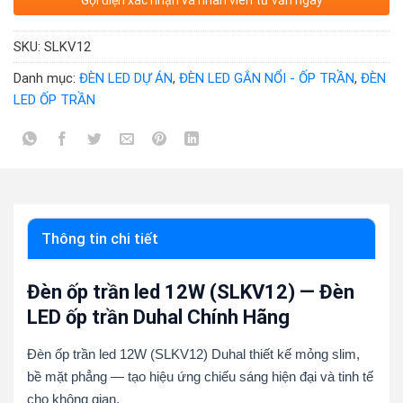
Gọi điện xác nhận và nhân viên tư vấn ngay
SKU:
SLKV12
Danh mục:
ĐÈN LED DỰ ÁN
,
ĐÈN LED GẮN NỔI - ỐP TRẦN
,
ĐÈN
LED ỐP TRẦN
Thông tin chi tiết
Đèn ốp trần led 12W (SLKV12) — Đèn
LED ốp trần Duhal Chính Hãng
Đèn ốp trần led 12W (SLKV12) Duhal thiết kế mỏng slim,
bề mặt phẳng — tạo hiệu ứng chiếu sáng hiện đại và tinh tế
cho không gian.