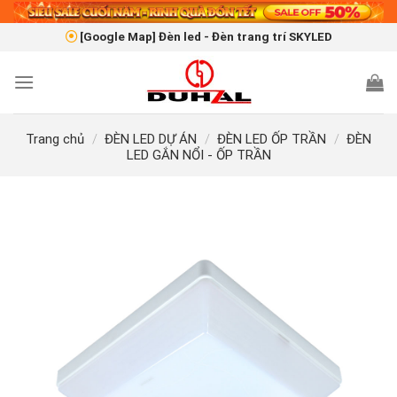
Skip
to
[Google Map] Đèn led - Đèn trang trí SKYLED
content
Trang chủ
/
ĐÈN LED DỰ ÁN
/
ĐÈN LED ỐP TRẦN
/
ĐÈN
LED GẮN NỔI - ỐP TRẦN