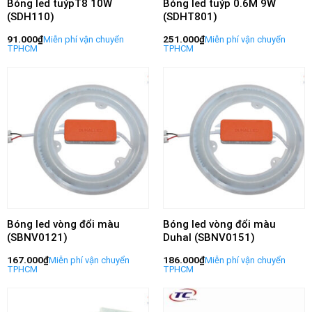
Bóng led tuýpT8 10W
Bóng led tuýp 0.6M 9W
(SDH110)
(SDHT801)
91.000
₫
251.000
₫
Bóng led vòng đổi màu
Bóng led vòng đổi màu
(SBNV0121)
Duhal (SBNV0151)
167.000
₫
186.000
₫