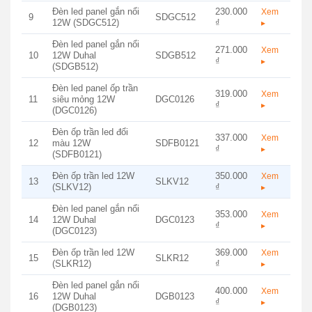
Đèn led panel gắn nổi
230.000
Xem
9
SDGC512
12W (SDGC512)
₫
▸
Đèn led panel gắn nổi
271.000
Xem
10
12W Duhal
SDGB512
₫
▸
(SDGB512)
Đèn led panel ốp trần
319.000
Xem
11
siêu mỏng 12W
DGC0126
₫
▸
(DGC0126)
Đèn ốp trần led đổi
337.000
Xem
12
màu 12W
SDFB0121
₫
▸
(SDFB0121)
Đèn ốp trần led 12W
350.000
Xem
13
SLKV12
(SLKV12)
₫
▸
Đèn led panel gắn nổi
353.000
Xem
14
12W Duhal
DGC0123
₫
▸
(DGC0123)
Đèn ốp trần led 12W
369.000
Xem
15
SLKR12
(SLKR12)
₫
▸
Đèn led panel gắn nổi
400.000
Xem
16
12W Duhal
DGB0123
₫
▸
(DGB0123)