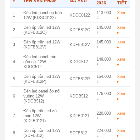
#
TÊN SẢN PHẨM
MÃ SKU
2026
TIẾT
Đèn led panel ốp trần
113.000
Xem
1
KDGC0122
12W (KDGC0122)
₫
▸
Đèn ốp trần led 12W
145.000
Xem
2
KDFB812O
(KDFB812O)
₫
▸
Đèn ốp trần led 12W
145.000
Xem
3
KDFB812V
(KDFB812V)
₫
▸
Đèn led panel tròn
149.000
Xem
4
gắn nổi 12W
KDGC512
₫
▸
KDGC512
Đèn ốp trần led 12W
154.000
Xem
5
KDFB812P
(KDFB812P)
₫
▸
Đèn led panel ốp nổi
175.000
Xem
6
vuông 12W
KDGB512
₫
▸
(KDGB512)
Đèn ốp trần led đổi
220.000
Xem
7
màu 12W
KDFB0121
₫
▸
(KDFB0121)
Đèn ốp trần led 12W
224.000
Xem
8
SDFB812
(SDFB812)
₫
▸