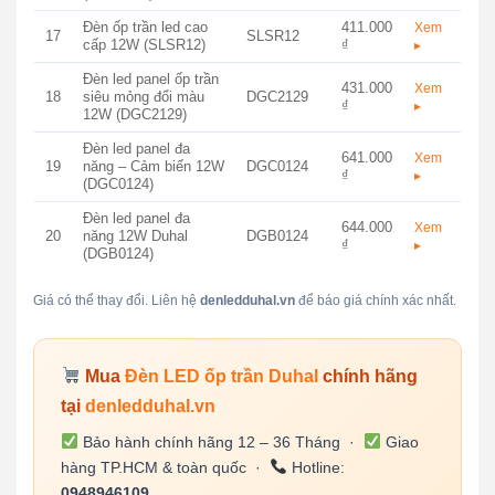
Đèn ốp trần led cao
411.000
Xem
17
SLSR12
cấp 12W (SLSR12)
₫
▸
Đèn led panel ốp trần
431.000
Xem
18
siêu mỏng đổi màu
DGC2129
₫
▸
12W (DGC2129)
Đèn led panel đa
641.000
Xem
19
năng – Cảm biến 12W
DGC0124
₫
▸
(DGC0124)
Đèn led panel đa
644.000
Xem
20
năng 12W Duhal
DGB0124
₫
▸
(DGB0124)
Giá có thể thay đổi. Liên hệ
denledduhal.vn
để báo giá chính xác nhất.
Mua
Đèn LED ốp trần Duhal
chính hãng
tại
denledduhal.vn
Bảo hành chính hãng 12 – 36 Tháng ·
Giao
hàng TP.HCM & toàn quốc ·
Hotline:
0948946109