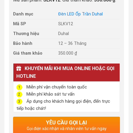
Danh mục
Đèn LED Ốp Trần Duhal
Mã SP
SLKV12
Thương hiệu
Duhal
Bảo hành
12 – 36 Tháng
Giá tham khảo
350.000 ₫
KHUYẾN MÃI KHI MUA ONLINE HOẶC GỌI
HOTLINE
Miễn phí vận chuyển toàn quốc
1
Miễn phí khảo sát tư vấn
2
Áp dụng cho khách hàng gọi điện, đến trực
3
tiếp hoặc chát!
YÊU CẦU GỌI LẠI
Gọi điện xác nhận và nhân viên tư vấn ngay