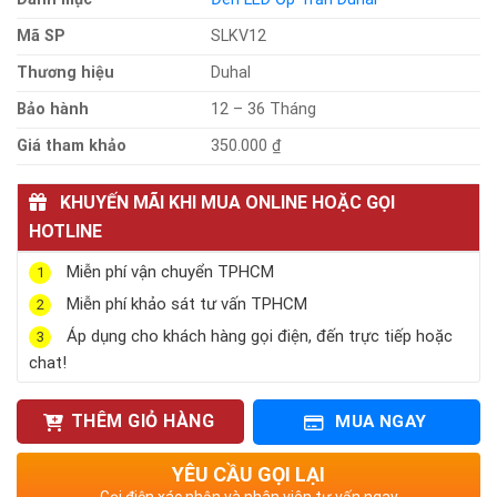
Mã SP
SLKV12
Thương hiệu
Duhal
Bảo hành
12 – 36 Tháng
Giá tham khảo
350.000 ₫
KHUYẾN MÃI KHI MUA ONLINE HOẶC GỌI
HOTLINE
Miễn phí vận chuyển TPHCM
1
Miễn phí khảo sát tư vấn TPHCM
2
Áp dụng cho khách hàng gọi điện, đến trực tiếp hoặc
3
chat!
THÊM GIỎ HÀNG
MUA NGAY
YÊU CẦU GỌI LẠI