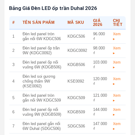
Bảng Giá Đèn LED ốp trần Duhal 2026
GIÁ
CHI
#
TÊN SẢN PHẨM
MÃ SKU
2026
TIẾT
Đèn led panel tròn
96.000
Xem
1
KDGC506
gắn nổi 6W KDGC506
₫
▸
Đèn led panel ốp trần
98.000
Xem
2
KDGC0092
9W (KDGC0092)
₫
▸
Đèn led panel ốp nổi
103.000
Xem
3
KDGB506
vuông 6W (KDGB506)
₫
▸
Đèn led soi gương
120.000
Xem
4
chống thấm 9W
KSE0092
₫
▸
(KSE0092)
Đèn led panel tròn
121.000
Xem
5
KDGC509
gắn nổi 9W KDGC509
₫
▸
Đèn led panel ốp nổi
144.000
Xem
6
KDGB509
vuông 9W (KDGB509)
₫
▸
Đèn led panel gắn nổi
147.000
Xem
7
SDGC506
6W Duhal (SDGC506)
₫
▸