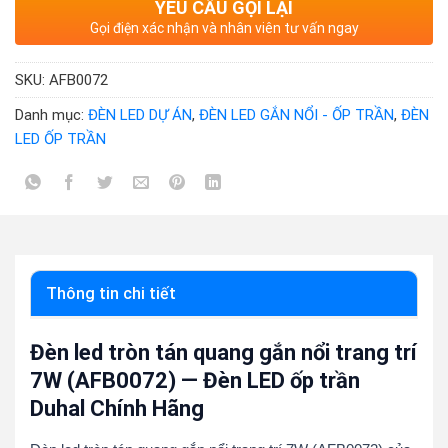
YÊU CẦU GỌI LẠI
Gọi điện xác nhận và nhân viên tư vấn ngay
SKU:
AFB0072
Danh mục:
ĐÈN LED DỰ ÁN
,
ĐÈN LED GẮN NỔI - ỐP TRẦN
,
ĐÈN
LED ỐP TRẦN
Thông tin chi tiết
Đèn led tròn tán quang gắn nổi trang trí
7W (AFB0072) — Đèn LED ốp trần
Duhal Chính Hãng