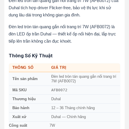
Đèn led tròn tán quang gắn nổi trang trí 7W (AFB0072) của
Duhal tích hợp driver Flicker-free, bảo vệ thị lực khi sử
dụng lâu dài trong không gian gia đình.
Đèn led tròn tán quang gắn nổi trang trí 7W (AFB0072) là
đèn LED ốp trần Duhal — thiết kế ốp nổi hiện đại, lắp trực
tiếp lên trần không cần đục khoét.
Thông Số Kỹ Thuật
THÔNG SỐ
GIÁ TRỊ
Đèn led tròn tán quang gắn nổi trang trí
Tên sản phẩm
7W (AFB0072)
AFB0072
Mã SKU
Thương hiệu
Duhal
Bảo hành
12 – 36 Tháng chính hãng
Xuất xứ
Duhal — Chính hãng
Công suất
7W