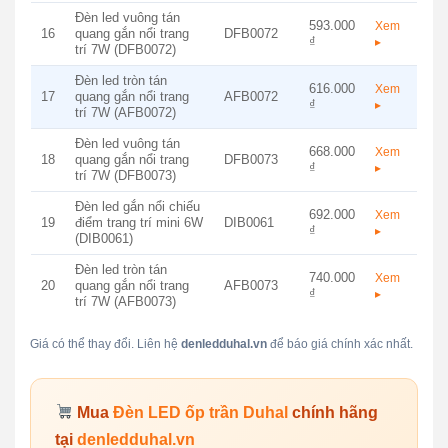
Đèn led vuông tán
593.000
Xem
16
quang gắn nổi trang
DFB0072
₫
▸
trí 7W (DFB0072)
Đèn led tròn tán
616.000
Xem
17
quang gắn nổi trang
AFB0072
₫
▸
trí 7W (AFB0072)
Đèn led vuông tán
668.000
Xem
18
quang gắn nổi trang
DFB0073
₫
▸
trí 7W (DFB0073)
Đèn led gắn nổi chiếu
692.000
Xem
19
điểm trang trí mini 6W
DIB0061
₫
▸
(DIB0061)
Đèn led tròn tán
740.000
Xem
20
quang gắn nổi trang
AFB0073
₫
▸
trí 7W (AFB0073)
Giá có thể thay đổi. Liên hệ
denledduhal.vn
để báo giá chính xác nhất.
Mua
Đèn LED ốp trần Duhal
chính hãng
tại
denledduhal.vn