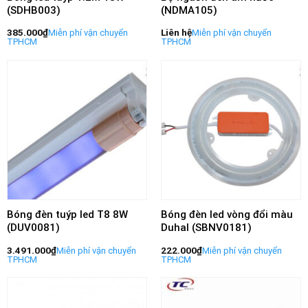
(SDHB003)
(NDMA105)
385.000
₫
Liên hệ
Bóng đèn tuýp led T8 8W
Bóng đèn led vòng đổi màu
(DUV0081)
Duhal (SBNV0181)
3.491.000
₫
222.000
₫