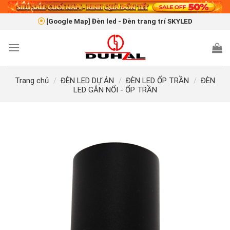
Skip
to
[Google Map] Đèn led - Đèn trang trí SKYLED
content
Trang chủ
/
ĐÈN LED DỰ ÁN
/
ĐÈN LED ỐP TRẦN
/
ĐÈN
LED GẮN NỔI - ỐP TRẦN