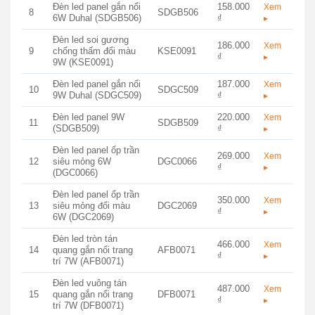
Đèn led panel gắn nổi
158.000
Xem
8
SDGB506
6W Duhal (SDGB506)
₫
▸
Đèn led soi gương
186.000
Xem
9
chống thấm đổi màu
KSE0091
₫
▸
9W (KSE0091)
Đèn led panel gắn nổi
187.000
Xem
10
SDGC509
9W Duhal (SDGC509)
₫
▸
Đèn led panel 9W
220.000
Xem
11
SDGB509
(SDGB509)
₫
▸
Đèn led panel ốp trần
269.000
Xem
12
siêu mỏng 6W
DGC0066
₫
▸
(DGC0066)
Đèn led panel ốp trần
350.000
Xem
13
siêu mỏng đổi màu
DGC2069
₫
▸
6W (DGC2069)
Đèn led tròn tán
466.000
Xem
14
quang gắn nổi trang
AFB0071
₫
▸
trí 7W (AFB0071)
Đèn led vuông tán
487.000
Xem
15
quang gắn nổi trang
DFB0071
₫
▸
trí 7W (DFB0071)