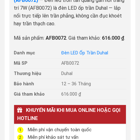
(AFB0072)
— Đèn led tròn tán quang gắn nổi trang
trí 7W (AFB0072) là đèn LED ốp trần Duhal — lắp
nổi trực tiếp lên trần phẳng, không cần đục khoét
hay trần thạch cao.
Mã sản phẩm:
AFB0072
. Giá tham khảo:
616.000 ₫
.
Danh mục
Đèn LED Ốp Trần Duhal
Mã SP
AFB0072
Thương hiệu
Duhal
Bảo hành
12 – 36 Tháng
Giá tham khảo
616.000 ₫
KHUYẾN MÃI KHI MUA ONLINE HOẶC GỌI
HOTLINE
Miễn phí vận chuyển toàn quốc
1
Miễn phí khảo sát tư vấn
2