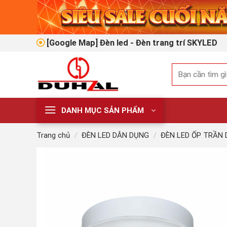
Skip
to
content
[Google Map] Đèn led - Đèn trang trí SKYLED
Tìm
kiếm:
DANH MỤC SẢN PHẨM
Trang chủ
/
ĐÈN LED DÂN DỤNG
/
ĐÈN LED ỐP TRẦN