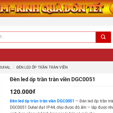
 DUHAL
/
ĐÈN LED ỐP TRẦN TRÀN VIỀN
Đèn led ốp trần tràn viền DGC0051
120.000
₫
Đèn led ốp trần tràn viền DGC0051
— Đèn led ốp trần trà
DGC0051 Duhal đạt IP44, chịu được độ ẩm — lắp được nh