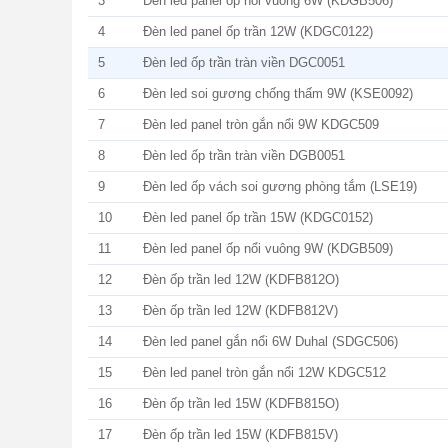
3
Đèn led panel ốp nổi vuông 6W (KDGB506)
4
Đèn led panel ốp trần 12W (KDGC0122)
5
Đèn led ốp trần tràn viền DGC0051
6
Đèn led soi gương chống thấm 9W (KSE0092)
7
Đèn led panel tròn gắn nổi 9W KDGC509
8
Đèn led ốp trần tràn viền DGB0051
9
Đèn led ốp vách soi gương phòng tắm (LSE19)
10
Đèn led panel ốp trần 15W (KDGC0152)
11
Đèn led panel ốp nổi vuông 9W (KDGB509)
12
Đèn ốp trần led 12W (KDFB812O)
13
Đèn ốp trần led 12W (KDFB812V)
14
Đèn led panel gắn nổi 6W Duhal (SDGC506)
15
Đèn led panel tròn gắn nổi 12W KDGC512
16
Đèn ốp trần led 15W (KDFB815O)
17
Đèn ốp trần led 15W (KDFB815V)