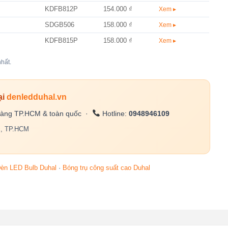
KDFB812P
154.000 ₫
Xem ▸
SDGB506
158.000 ₫
Xem ▸
KDFB815P
158.000 ₫
Xem ▸
hất.
ại
denledduhal.vn
àng TP.HCM & toàn quốc ·
Hotline:
0948946109
c, TP.HCM
èn LED Bulb Duhal
·
Bóng trụ công suất cao Duhal