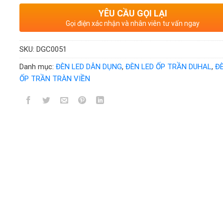
YÊU CẦU GỌI LẠI
Gọi điện xác nhận và nhân viên tư vấn ngay
SKU:
DGC0051
Danh mục:
ĐÈN LED DÂN DỤNG
,
ĐÈN LED ỐP TRẦN DUHAL
,
Đ
ỐP TRẦN TRÀN VIỀN