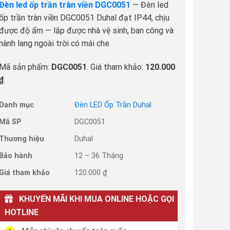
Đèn led ốp trần tràn viền DGC0051
— Đèn led
ốp trần tràn viền DGC0051 Duhal đạt IP44, chịu
được độ ẩm — lắp được nhà vệ sinh, ban công và
hành lang ngoài trời có mái che.
Mã sản phẩm:
DGC0051
. Giá tham khảo:
120.000
₫
.
Danh mục
Đèn LED Ốp Trần Duhal
Mã SP
DGC0051
Thương hiệu
Duhal
Bảo hành
12 – 36 Tháng
Giá tham khảo
120.000 ₫
KHUYẾN MÃI KHI MUA ONLINE HOẶC GỌI
HOTLINE