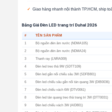
✓
Giao hàng nhanh nội thành TP.HCM, ship to
Bảng Giá Đèn LED trang trí Duhal 2026
#
TÊN SẢN PHẨM
1
Bộ nguồn đèn âm nước (NDMA105)
2
Bộ nguồn đèn âm nước (NDMA24)
3
Thanh ray (LNRA009)
4
Đèn led treo thả 9W (SDTT109)
5
Đèn led gắn nổi chiếu sâu 3W (SDFB801)
6
Đèn led chiếu sâu gắn nổi tán quang 3W (DIB0036)
7
Đèn led chiếu vách 6W (DTV0061)
8
Đèn led tán quang treo thả trang trí 3W (DTT0031)
9
Đèn led chiếu vách 3W (AID801)