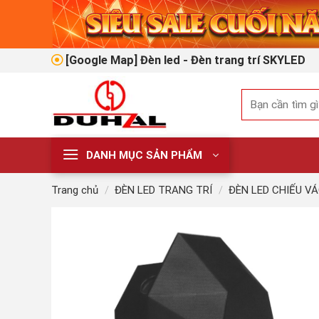
Skip
to
content
[Google Map] Đèn led - Đèn trang trí SKYLED
Tìm
kiếm:
DANH MỤC SẢN PHẨM
Trang chủ
/
ĐÈN LED TRANG TRÍ
/
ĐÈN LED CHIẾU V