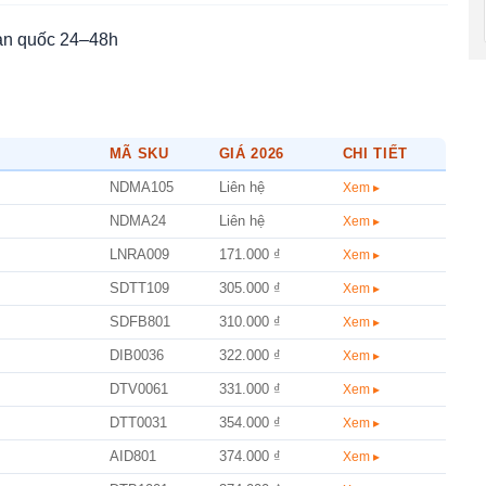
àn quốc 24–48h
MÃ SKU
GIÁ 2026
CHI TIẾT
NDMA105
Liên hệ
Xem ▸
NDMA24
Liên hệ
Xem ▸
LNRA009
171.000 ₫
Xem ▸
SDTT109
305.000 ₫
Xem ▸
SDFB801
310.000 ₫
Xem ▸
DIB0036
322.000 ₫
Xem ▸
DTV0061
331.000 ₫
Xem ▸
DTT0031
354.000 ₫
Xem ▸
AID801
374.000 ₫
Xem ▸