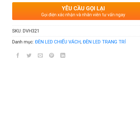
YÊU CẦU GỌI LẠI
Gọi điện xác nhận và nhân viên tư vấn ngay
SKU:
DVH321
Danh mục:
ĐÈN LED CHIẾU VÁCH
,
ĐÈN LED TRANG TRÍ