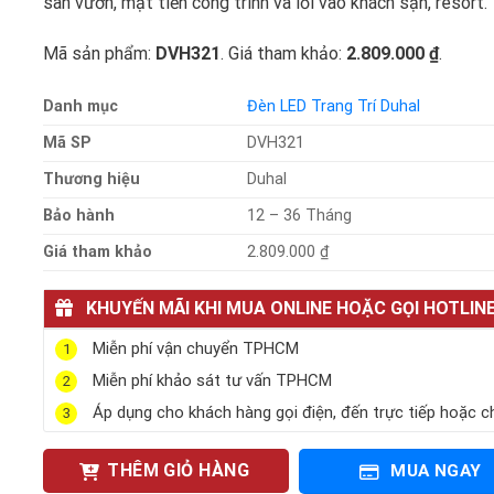
sân vườn, mặt tiền công trình và lối vào khách sạn, resort.
Mã sản phẩm:
DVH321
. Giá tham khảo:
2.809.000 ₫
.
Danh mục
Đèn LED Trang Trí Duhal
Mã SP
DVH321
Thương hiệu
Duhal
Bảo hành
12 – 36 Tháng
Giá tham khảo
2.809.000 ₫
KHUYẾN MÃI KHI MUA ONLINE HOẶC GỌI HOTLIN
Miễn phí vận chuyển TPHCM
1
Miễn phí khảo sát tư vấn TPHCM
2
Áp dụng cho khách hàng gọi điện, đến trực tiếp hoặc c
3
THÊM GIỎ HÀNG
MUA NGAY