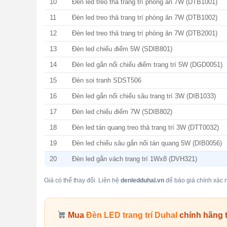
10
Đèn led treo thả trang trí phòng ăn 7W (DTB1001)
11
Đèn led treo thả trang trí phòng ăn 7W (DTB1002)
12
Đèn led treo thả trang trí phòng ăn 7W (DTB2001)
13
Đèn led chiếu điểm 5W (SDIB801)
14
Đèn led gắn nổi chiếu điểm trang trí 5W (DGD0051)
15
Đèn soi tranh SDST506
16
Đèn led gắn nổi chiếu sâu trang trí 3W (DIB1033)
17
Đèn led chiếu điểm 7W (SDIB802)
18
Đèn led tán quang treo thả trang trí 3W (DTT0032)
19
Đèn led chiếu sâu gắn nổi tán quang 5W (DIB0056)
20
Đèn led gắn vách trang trí 1Wx8 (DVH321)
Giá có thể thay đổi. Liên hệ
denledduhal.vn
để báo giá chính xác n
Mua
Đèn LED trang trí Duhal
chính hãng 