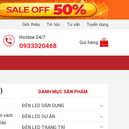
Giới thiệu
Tin tức
Tư vấn
Tuyển dụng
Hotline 24/7
Giỏ hàng
0933320468
)
DANH MỤC SẢN PHẨM
ĐÈN LED DÂN DỤNG
n vách
ĐÈN LED DỰ ÁN
lắp
ĐÈN LED TRANG TRÍ