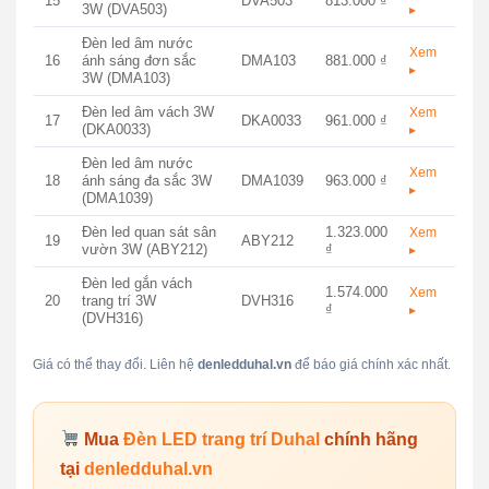
15
DVA503
813.000 ₫
3W (DVA503)
▸
Đèn led âm nước
Xem
16
ánh sáng đơn sắc
DMA103
881.000 ₫
▸
3W (DMA103)
Đèn led âm vách 3W
Xem
17
DKA0033
961.000 ₫
(DKA0033)
▸
Đèn led âm nước
Xem
18
ánh sáng đa sắc 3W
DMA1039
963.000 ₫
▸
(DMA1039)
Đèn led quan sát sân
1.323.000
Xem
19
ABY212
vườn 3W (ABY212)
₫
▸
Đèn led gắn vách
1.574.000
Xem
20
trang trí 3W
DVH316
₫
▸
(DVH316)
Giá có thể thay đổi. Liên hệ
denledduhal.vn
để báo giá chính xác nhất.
Mua
Đèn LED trang trí Duhal
chính hãng
tại
denledduhal.vn