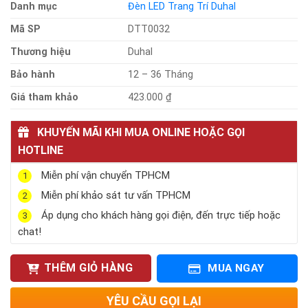
Danh mục
Đèn LED Trang Trí Duhal
Mã SP
DTT0032
Thương hiệu
Duhal
Bảo hành
12 – 36 Tháng
Giá tham khảo
423.000 ₫
KHUYẾN MÃI KHI MUA ONLINE HOẶC GỌI
HOTLINE
Miễn phí vận chuyển TPHCM
1
Miễn phí khảo sát tư vấn TPHCM
2
Áp dụng cho khách hàng gọi điện, đến trực tiếp hoặc
3
chat!
THÊM GIỎ HÀNG
MUA NGAY
YÊU CẦU GỌI LẠI