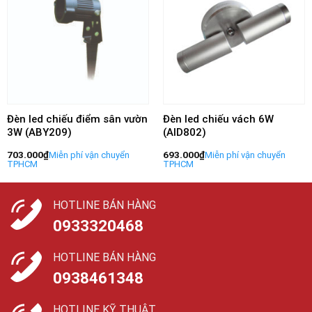
Đèn led chiếu điểm sân vườn
Đèn led chiếu vách 6W
3W (ABY209)
(AID802)
703.000
₫
693.000
₫
HOTLINE BÁN HÀNG
0933320468
HOTLINE BÁN HÀNG
0938461348
HOTLINE KỸ THUẬT