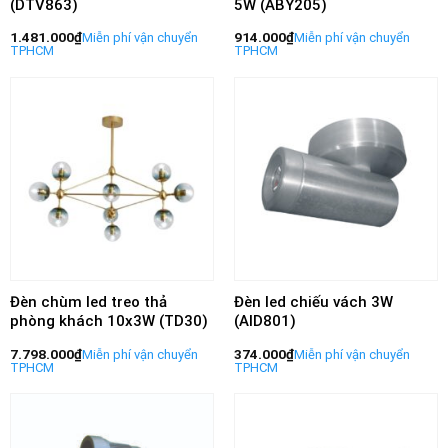
(DTV863)
5W (ABY205)
1.481.000
₫
914.000
₫
Đèn chùm led treo thả
Đèn led chiếu vách 3W
phòng khách 10x3W (TD30)
(AID801)
7.798.000
₫
374.000
₫