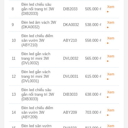
Đèn led chiếu sâu
Xem
8
gắn nổi trang trí 3W
DIB2033
505.000 ₫
▸
(DIB2033)
Đèn led âm vách 3W
Xem
9
DKA0032
538.000 ₫
(DKA0032)
▸
Đèn led chiếu điểm
Xem
10
sân vườn 3W
ABY210
558.000 ₫
▸
(ABY210)
Đèn led gắn vách
Xem
11
trang trí mini 3W
DVL0032
565.000 ₫
▸
(DVL0032)
Đèn led gắn vách
Xem
12
trang trí mini 3W
DVL0031
615.000 ₫
▸
(DVL0031)
Đèn led chiếu sâu
Xem
13
gắn nổi trang trí 3W
DIB3033
638.000 ₫
▸
(DIB3033)
Đèn led chiếu điểm
Xem
14
sân vườn 3W
ABY209
703.000 ₫
▸
(ABY209)
Đèn led sân vườn
Xem