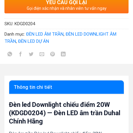
YÊU CẦU GỌI LẠI
Gọi điện xác nhận và nhân viên tư vấn ngay
SKU:
KDGD0204
Danh mục:
ĐÈN LED ÂM TRẦN
,
ĐÈN LED DOWNLIGHT ÂM
TRẦN
,
ĐÈN LED DỰ ÁN
Thông tin chi tiết
Đèn led Downlight chiếu điểm 20W
(KDGD0204) — Đèn LED âm trần Duhal
Chính Hãng