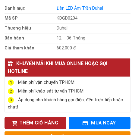
Danh mục
Đèn LED Âm Trần Duhal
Mã SP
KDGD0204
Thương hiệu
Duhal
Bảo hành
12 – 36 Tháng
Giá tham khảo
602.000 ₫
KHUYẾN MÃI KHI MUA ONLINE HOẶC GỌI
HOTLINE
Miễn phí vận chuyển TPHCM
1
Miễn phí khảo sát tư vấn TPHCM
2
Áp dụng cho khách hàng gọi điện, đến trực tiếp hoặc
3
chat!
THÊM GIỎ HÀNG
MUA NGAY