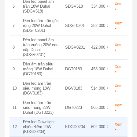
Đèn led panel âm
Xem
6
trần 18W Duhal
SDGV518
334.000 ₫
▸
(SDGV518)
Đèn led âm trần góc
Xem
7
rộng 20W Duhal
SDGT0201
382.000 ₫
▸
(SDGT0201)
Đèn led panel âm
trần vuông 20W cao
Xem
8
SDGV0201
422.000 ₫
cấp Duhal
▸
(SDGV0201)
Đèn âm trần siêu
Xem
9
mỏng 18W Duhal
DGT0183
458.000 ₫
▸
(DGT0183)
Đèn led âm trần
Xem
10
siêu mỏng 18W
DGV0183
514.000 ₫
▸
(DGV0183)
Đèn led âm trần
Xem
11
siêu mỏng 22W
DGT0223
565.000 ₫
▸
Duhal (DGT0223)
Đèn led Downlight
Xem
12
chiếu điểm 20W
KDGD0204
602.000 ₫
▸
(KDGD0204)