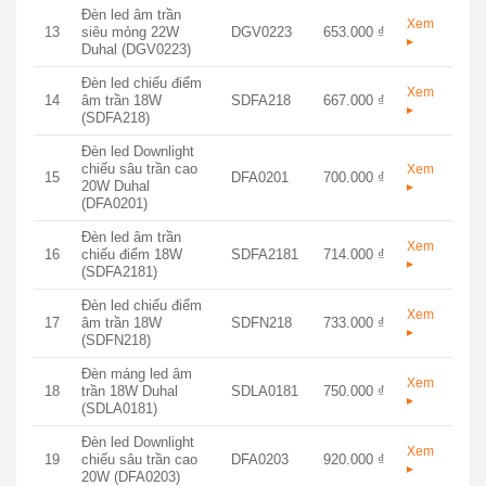
Đèn led âm trần
Xem
13
siêu mỏng 22W
DGV0223
653.000 ₫
▸
Duhal (DGV0223)
Đèn led chiếu điểm
Xem
14
âm trần 18W
SDFA218
667.000 ₫
▸
(SDFA218)
Đèn led Downlight
chiếu sâu trần cao
Xem
15
DFA0201
700.000 ₫
20W Duhal
▸
(DFA0201)
Đèn led âm trần
Xem
16
chiếu điểm 18W
SDFA2181
714.000 ₫
▸
(SDFA2181)
Đèn led chiếu điểm
Xem
17
âm trần 18W
SDFN218
733.000 ₫
▸
(SDFN218)
Đèn máng led âm
Xem
18
trần 18W Duhal
SDLA0181
750.000 ₫
▸
(SDLA0181)
Đèn led Downlight
Xem
19
chiếu sâu trần cao
DFA0203
920.000 ₫
▸
20W (DFA0203)