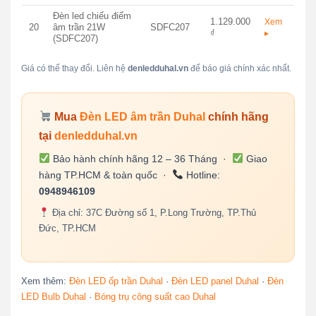
Đèn led chiếu điểm
1.129.000
Xem
20
âm trần 21W
SDFC207
₫
▸
(SDFC207)
Giá có thể thay đổi. Liên hệ
denledduhal.vn
để báo giá chính xác nhất.
Mua
Đèn LED âm trần Duhal
chính hãng
tại
denledduhal.vn
Bảo hành chính hãng 12 – 36 Tháng ·
Giao
hàng TP.HCM & toàn quốc ·
Hotline:
0948946109
Địa chỉ: 37C Đường số 1, P.Long Trường, TP.Thủ
Đức, TP.HCM
Xem thêm:
Đèn LED ốp trần Duhal
·
Đèn LED panel Duhal
·
Đèn
LED Bulb Duhal
·
Bóng trụ công suất cao Duhal