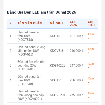
Bảng Giá Đèn LED âm trần Duhal 2026
GIÁ
CHI
#
TÊN SẢN PHẨM
MÃ SKU
2026
TIẾT
Đèn led panel âm
Xem
1
trần 18W
KDGT518
167.000 ₫
▸
(KDGT518)
Đèn led panel vuông
Xem
2
viền nhôm 18W
KDGV518
216.000 ₫
▸
(KDGV518)
Đèn led âm trần tròn
Xem
3
góc rộng 20W
KDGT0201
247.000 ₫
▸
(KDGT0201)
Đèn led panel âm
Xem
4
trần 18W
SDGT518
256.000 ₫
▸
(SDGT518)
Đèn led panel âm
Xem
5
trần vuông cao cấp
KDGV0201
275.000 ₫
▸
20W (KDGV0201)