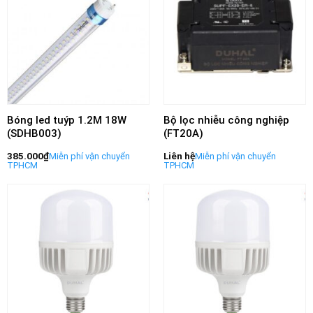
Bóng led tuýp 1.2M 18W
Bộ lọc nhiễu công nghiệp
(SDHB003)
(FT20A)
385.000
₫
Liên hệ