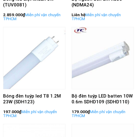
(TUV0081)
(NDMA24)
2.859.000
₫
Liên hệ
Bóng đèn tuýp led T8 1.2M
Bộ đèn tuýp LED batten 10W
23W (SDH123)
0.6m SDHD109 (SDHD110)
197.000
₫
179.000
₫