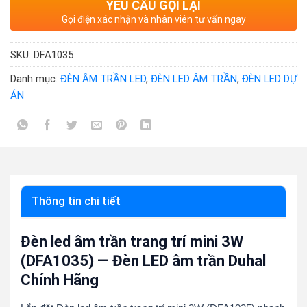
YÊU CẦU GỌI LẠI
Gọi điện xác nhận và nhân viên tư vấn ngay
SKU:
DFA1035
Danh mục:
ĐÈN ÂM TRẦN LED
,
ĐÈN LED ÂM TRẦN
,
ĐÈN LED DỰ
ÁN
Thông tin chi tiết
Đèn led âm trần trang trí mini 3W
(DFA1035) — Đèn LED âm trần Duhal
Chính Hãng