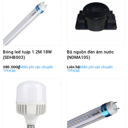
Bóng led tuýp 1.2M 18W
Bộ nguồn đèn âm nước
(SDHB003)
(NDMA105)
385.000
₫
Liên hệ