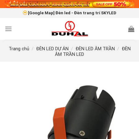
Skip
to
[Google Map] Đèn led - Đèn trang trí SKYLED
content
Trang chủ
/
ĐÈN LED DỰ ÁN
/
ĐÈN LED ÂM TRẦN
/
ĐÈN
ÂM TRẦN LED