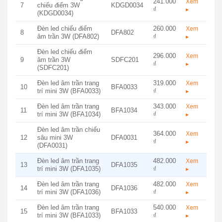
241.000
Xem
7
chiếu điểm 3W
KDGD0034
₫
▸
(KDGD0034)
Đèn led chiếu điểm
260.000
Xem
8
DFA802
âm trần 3W (DFA802)
₫
▸
Đèn led chiếu điểm
296.000
Xem
9
âm trần 3W
SDFC201
₫
▸
(SDFC201)
Đèn led âm trần trang
319.000
Xem
10
BFA0033
trí mini 3W (BFA0033)
₫
▸
Đèn led âm trần trang
343.000
Xem
11
BFA1034
trí mini 3W (BFA1034)
₫
▸
Đèn led âm trần chiếu
364.000
Xem
12
sâu mini 3W
DFA0031
₫
▸
(DFA0031)
Đèn led âm trần trang
482.000
Xem
13
DFA1035
trí mini 3W (DFA1035)
₫
▸
Đèn led âm trần trang
482.000
Xem
14
DFA1036
trí mini 3W (DFA1036)
₫
▸
Đèn led âm trần trang
540.000
Xem
15
BFA1033
trí mini 3W (BFA1033)
₫
▸