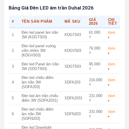
Bảng Giá Đèn LED âm trần Duhal 2026
GIÁ
CHI
#
TÊN SẢN PHẨM
MÃ SKU
2026
TIẾT
Đèn led panel âm trần
61.000
Xem
1
KDGT503
3W (KDGT503)
₫
▸
Đèn led panel vuông
76.000
Xem
2
viền nhôm 3W
KDGV503
₫
▸
(KDGV503)
Đèn led Panel âm trần
95.000
Xem
3
SDGT503
3W (SDGT503)
₫
▸
Đèn led chiếu điểm
216.000
Xem
4
âm trần 3W
SDFA203
₫
▸
(SDFA203)
Đèn led âm trần chiếu
231.000
Xem
5
SDFA2031
điểm 3W (SDFA2031)
₫
▸
Đèn led chiếu điểm
231.000
Xem
6
âm trần 3W
SDFN203
₫
▸
(SDFN203)
Đèn led Downlight