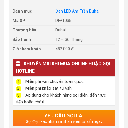
Danh mục
Đèn LED Âm Trần Duhal
Mã SP
DFA1035
Thương hiệu
Duhal
Bảo hành
12 – 36 Tháng
Giá tham khảo
482.000 ₫
KHUYẾN MÃI KHI MUA ONLINE HOẶC GỌI
HOTLINE
Miễn phí vận chuyển toàn quốc
1
Miễn phí khảo sát tư vấn
2
Áp dụng cho khách hàng gọi điện, đến trực
3
tiếp hoặc chát!
YÊU CẦU GỌI LẠI
Gọi điện xác nhận và nhân viên tư vấn ngay