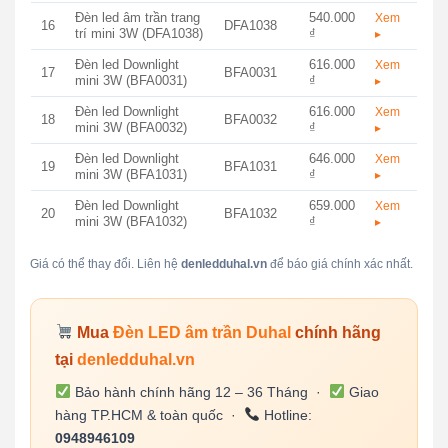
Đèn led âm trần trang
540.000
Xem
16
DFA1038
trí mini 3W (DFA1038)
₫
▸
Đèn led Downlight
616.000
Xem
17
BFA0031
mini 3W (BFA0031)
₫
▸
Đèn led Downlight
616.000
Xem
18
BFA0032
mini 3W (BFA0032)
₫
▸
Đèn led Downlight
646.000
Xem
19
BFA1031
mini 3W (BFA1031)
₫
▸
Đèn led Downlight
659.000
Xem
20
BFA1032
mini 3W (BFA1032)
₫
▸
Giá có thể thay đổi. Liên hệ
denledduhal.vn
để báo giá chính xác nhất.
Mua
Đèn LED âm trần Duhal
chính hãng
tại
denledduhal.vn
Bảo hành chính hãng 12 – 36 Tháng ·
Giao
hàng TP.HCM & toàn quốc ·
Hotline:
0948946109