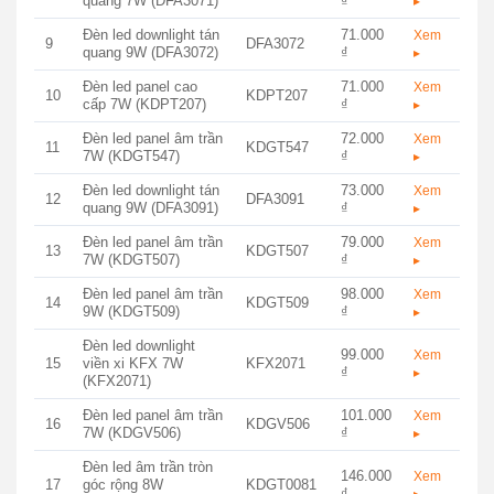
quang 7W (DFA3071)
₫
▸
Đèn led downlight tán
71.000
Xem
9
DFA3072
quang 9W (DFA3072)
₫
▸
Đèn led panel cao
71.000
Xem
10
KDPT207
cấp 7W (KDPT207)
₫
▸
Đèn led panel âm trần
72.000
Xem
11
KDGT547
7W (KDGT547)
₫
▸
Đèn led downlight tán
73.000
Xem
12
DFA3091
quang 9W (DFA3091)
₫
▸
Đèn led panel âm trần
79.000
Xem
13
KDGT507
7W (KDGT507)
₫
▸
Đèn led panel âm trần
98.000
Xem
14
KDGT509
9W (KDGT509)
₫
▸
Đèn led downlight
99.000
Xem
15
viền xi KFX 7W
KFX2071
₫
▸
(KFX2071)
Đèn led panel âm trần
101.000
Xem
16
KDGV506
7W (KDGV506)
₫
▸
Đèn led âm trần tròn
146.000
Xem
17
góc rộng 8W
KDGT0081
₫