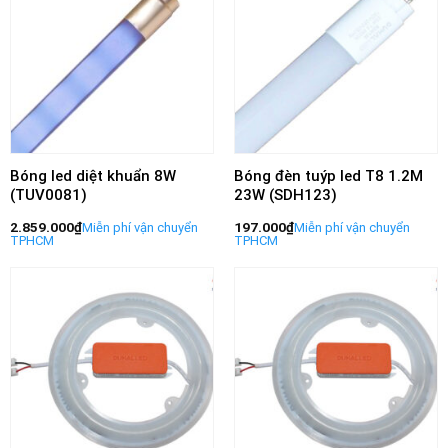
Bóng led diệt khuẩn 8W
Bóng đèn tuýp led T8 1.2M
(TUV0081)
23W (SDH123)
2.859.000
₫
197.000
₫