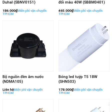
Duhal (SBNV0151)
đổi màu 40W (SBBM0401)
186.000
₫
465.000
₫
Bộ nguồn đèn âm nước
Bóng led tuýp T5 18W
(NDMA105)
(SHN503)
Liên hệ
178.000
₫