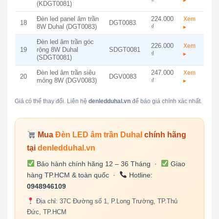
▸
(KDGT0081)
Đèn led panel âm trần
224.000
Xem
18
DGT0083
8W Duhal (DGT0083)
₫
▸
Đèn led âm trần góc
226.000
Xem
19
rộng 8W Duhal
SDGT0081
₫
▸
(SDGT0081)
Đèn led âm trần siêu
247.000
Xem
20
DGV0083
mỏng 8W (DGV0083)
₫
▸
Giá có thể thay đổi. Liên hệ
denledduhal.vn
để báo giá chính xác nhất.
Mua
Đèn LED âm trần Duhal
chính hãng
tại
denledduhal.vn
Bảo hành chính hãng 12 – 36 Tháng ·
Giao
hàng TP.HCM & toàn quốc ·
Hotline:
0948946109
Địa chỉ: 37C Đường số 1, P.Long Trường, TP.Thủ
Đức, TP.HCM