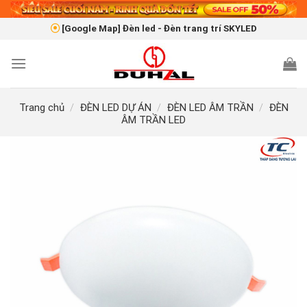
Skip
to
[Google Map] Đèn led - Đèn trang trí SKYLED
content
Trang chủ
/
ĐÈN LED DỰ ÁN
/
ĐÈN LED ÂM TRẦN
/
ĐÈN
ÂM TRẦN LED