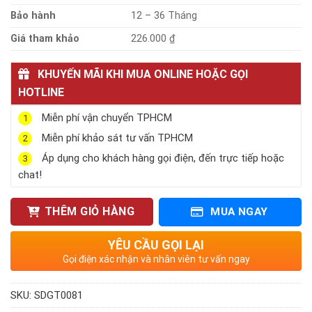
Bảo hành
12 – 36 Tháng
Giá tham khảo
226.000 ₫
KHUYẾN MÃI KHI MUA ONLINE HOẶC GỌI
HOTLINE
Miễn phí vận chuyển TPHCM
1
Miễn phí khảo sát tư vấn TPHCM
2
Áp dụng cho khách hàng gọi điện, đến trực tiếp hoặc
3
chat!
THÊM GIỎ HÀNG
MUA NGAY
YÊU CẦU GỌI LẠI
Gọi điện xác nhận và nhân viên tư vấn ngay
SKU:
SDGT0081