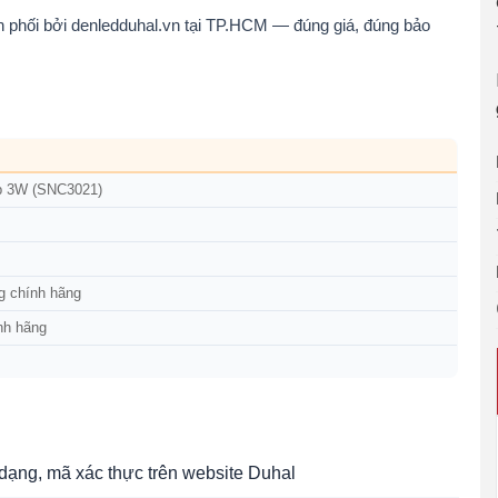
hối bởi denledduhal.vn tại TP.HCM — đúng giá, đúng bảo
p 3W (SNC3021)
g chính hãng
nh hãng
ạng, mã xác thực trên website Duhal