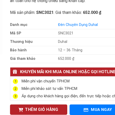
an toàn cho hệ thống chiếu sáng khẩn cấp.
Mã sản phẩm:
SNC3021
. Giá tham khảo:
652.000 ₫
.
Danh mục
Đèn Chuyên Dụng Duhal
Mã SP
SNC3021
Thương hiệu
Duhal
Bảo hành
12 – 36 Tháng
Giá tham khảo
652.000 ₫
KHUYẾN MÃI KHI MUA ONLINE HOẶC GỌI HOTLIN
Miễn phí vận chuyển TPHCM
1
Miễn phí khảo sát tư vấn TPHCM
2
Áp dụng cho khách hàng gọi điện, đến trực tiếp hoặc c
3
THÊM GIỎ HÀNG
MUA NGAY