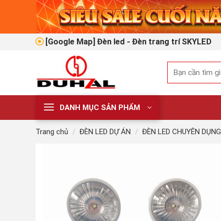
Skip
to
content
[Google Map] Đèn led - Đèn trang trí SKYLED
Tìm
kiếm:
DANH MỤC SẢN PHẨM
Trang chủ
/
ĐÈN LED DỰ ÁN
/
ĐÈN LED CHUYÊN DỤNG