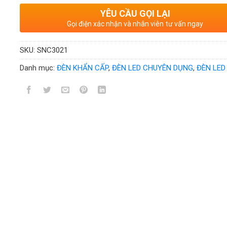
YÊU CẦU GỌI LẠI
Gọi điện xác nhận và nhân viên tư vấn ngay
SKU:
SNC3021
Danh mục:
ĐÈN KHẨN CẤP
,
ĐÈN LED CHUYÊN DỤNG
,
ĐÈN LED