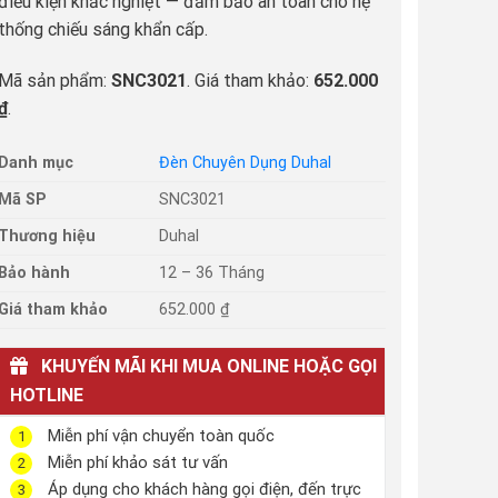
điều kiện khắc nghiệt — đảm bảo an toàn cho hệ
thống chiếu sáng khẩn cấp.
Mã sản phẩm:
SNC3021
. Giá tham khảo:
652.000
₫
.
Danh mục
Đèn Chuyên Dụng Duhal
Mã SP
SNC3021
Thương hiệu
Duhal
Bảo hành
12 – 36 Tháng
Giá tham khảo
652.000 ₫
KHUYẾN MÃI KHI MUA ONLINE HOẶC GỌI
HOTLINE
Miễn phí vận chuyển toàn quốc
1
Miễn phí khảo sát tư vấn
2
Áp dụng cho khách hàng gọi điện, đến trực
3