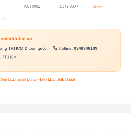
KCT0061
3.379.000 ₫
Xem ▸
hất.
denledduhal.vn
àng TP.HCM & toàn quốc ·
Hotline:
0948946109
c, TP.HCM
·
Đèn LED panel Duhal
·
Đèn LED Bulb Duhal