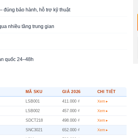
 đúng bảo hành, hỗ trợ kỹ thuật
qua nhiều tầng trung gian
àn quốc 24–48h
MÃ SKU
GIÁ 2026
CHI TIẾT
LSB001
411.000 ₫
Xem ▸
LSB002
457.000 ₫
Xem ▸
SDCT218
498.000 ₫
Xem ▸
SNC3021
652.000 ₫
Xem ▸