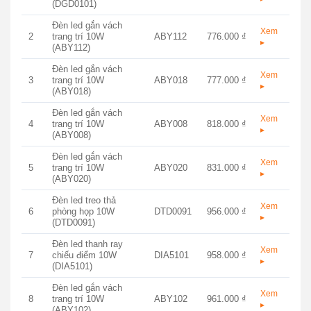
(DGD0101)
Đèn led gắn vách
Xem
2
trang trí 10W
ABY112
776.000 ₫
▸
(ABY112)
Đèn led gắn vách
Xem
3
trang trí 10W
ABY018
777.000 ₫
▸
(ABY018)
Đèn led gắn vách
Xem
4
trang trí 10W
ABY008
818.000 ₫
▸
(ABY008)
Đèn led gắn vách
Xem
5
trang trí 10W
ABY020
831.000 ₫
▸
(ABY020)
Đèn led treo thả
Xem
6
phòng họp 10W
DTD0091
956.000 ₫
▸
(DTD0091)
Đèn led thanh ray
Xem
7
chiếu điểm 10W
DIA5101
958.000 ₫
▸
(DIA5101)
Đèn led gắn vách
Xem
8
trang trí 10W
ABY102
961.000 ₫
▸
(ABY102)