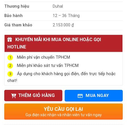
Thương hiệu
Duhal
Bảo hành
12 – 36 Tháng
Giá tham khảo
2.153.000 ₫
KHUYẾN MÃI KHI MUA ONLINE HOẶC GỌI
HOTLINE
Miễn phí vận chuyển TPHCM
1
Miễn phí khảo sát tư vấn TPHCM
2
Áp dụng cho khách hàng gọi điện, đến trực tiếp hoặc
3
chat!
THÊM GIỎ HÀNG
MUA NGAY
YÊU CẦU GỌI LẠI
Gọi điện xác nhận và nhân viên tư vấn ngay