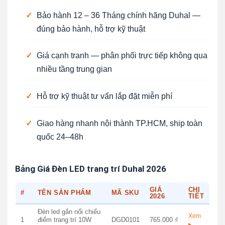
✓
Bảo hành 12 – 36 Tháng chính hãng Duhal —
đúng bảo hành, hỗ trợ kỹ thuật
✓
Giá cạnh tranh — phân phối trực tiếp không qua
nhiều tầng trung gian
✓
Hỗ trợ kỹ thuật tư vấn lắp đặt miễn phí
✓
Giao hàng nhanh nội thành TP.HCM, ship toàn
quốc 24–48h
Bảng Giá Đèn LED trang trí Duhal 2026
GIÁ
CHI
#
TÊN SẢN PHẨM
MÃ SKU
2026
TIẾT
Đèn led gắn nổi chiếu
Xem
1
điểm trang trí 10W
DGD0101
765.000 ₫
▸