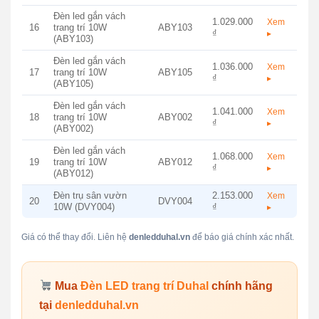
Đèn led gắn vách
1.029.000
Xem
16
trang trí 10W
ABY103
₫
▸
(ABY103)
Đèn led gắn vách
1.036.000
Xem
17
trang trí 10W
ABY105
₫
▸
(ABY105)
Đèn led gắn vách
1.041.000
Xem
18
trang trí 10W
ABY002
₫
▸
(ABY002)
Đèn led gắn vách
1.068.000
Xem
19
trang trí 10W
ABY012
₫
▸
(ABY012)
Đèn trụ sân vườn
2.153.000
Xem
20
DVY004
10W (DVY004)
₫
▸
Giá có thể thay đổi. Liên hệ
denledduhal.vn
để báo giá chính xác nhất.
Mua
Đèn LED trang trí Duhal
chính hãng
tại
denledduhal.vn