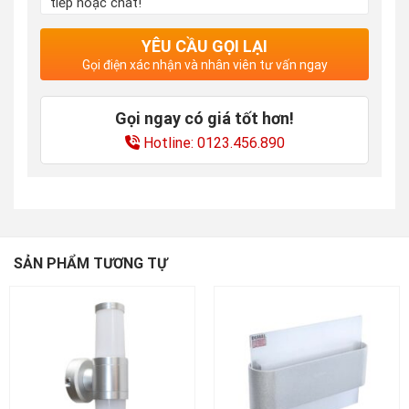
tiếp hoặc chát!
YÊU CẦU GỌI LẠI
Gọi điện xác nhận và nhân viên tư vấn ngay
Gọi ngay có giá tốt hơn!
Hotline: 0123.456.890
SẢN PHẨM TƯƠNG TỰ