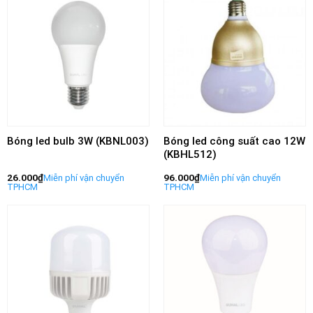
Bóng led bulb 3W (KBNL003)
Bóng led công suất cao 12W
(KBHL512)
26.000
₫
96.000
₫