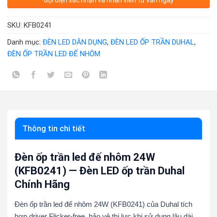
Gọi điện xác nhận và nhân viên tư vấn ngay
SKU:
KFB0241
Danh mục:
ĐÈN LED DÂN DỤNG
,
ĐÈN LED ỐP TRẦN DUHAL
,
ĐÈN ỐP TRẦN LED ĐẾ NHÔM
Thông tin chi tiết
Đèn ốp trần led đế nhôm 24W
(KFB0241) — Đèn LED ốp trần Duhal
Chính Hãng
Đèn ốp trần led đế nhôm 24W (KFB0241) của Duhal tích
hợp driver Flicker-free, bảo vệ thị lực khi sử dụng lâu dài