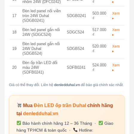
nhôm 24W (DFC0242)
₫
▸
Đèn led panel nổi viền
503.000
Xem
17
tròn 24W Duhal
SDGB0241
₫
▸
(SDGB0241)
Đèn led panel gắn nổi
517.000
Xem
18
SDGC524
24W (SDGC524)
₫
▸
Đèn led panel gắn nổi
520.000
Xem
19
24W Duhal
SDGB524
₫
▸
(SDGB524)
Đèn ốp trần LED đổi
524.000
Xem
20
màu 24W
SDFB0241
₫
▸
(SDFB0241)
Giá có thể thay đổi. Liên hệ
denledduhal.vn
để báo giá chính xác nhất.
Mua
Đèn LED ốp trần Duhal
chính hãng
tại
denledduhal.vn
Bảo hành chính hãng 12 – 36 Tháng ·
Giao
hàng TP.HCM & toàn quốc ·
Hotline: