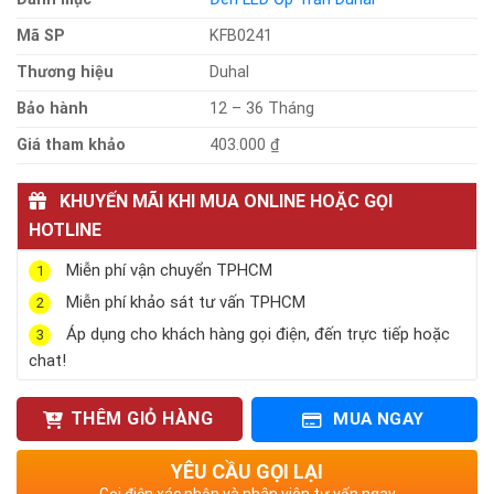
Mã SP
KFB0241
Thương hiệu
Duhal
Bảo hành
12 – 36 Tháng
Giá tham khảo
403.000 ₫
KHUYẾN MÃI KHI MUA ONLINE HOẶC GỌI
HOTLINE
Miễn phí vận chuyển TPHCM
1
Miễn phí khảo sát tư vấn TPHCM
2
Áp dụng cho khách hàng gọi điện, đến trực tiếp hoặc
3
chat!
THÊM GIỎ HÀNG
MUA NGAY
YÊU CẦU GỌI LẠI