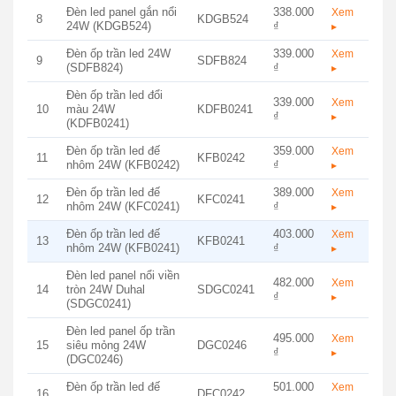
Đèn led panel gắn nổi
338.000
Xem
8
KDGB524
24W (KDGB524)
₫
▸
Đèn ốp trần led 24W
339.000
Xem
9
SDFB824
(SDFB824)
₫
▸
Đèn ốp trần led đổi
339.000
Xem
10
màu 24W
KDFB0241
₫
▸
(KDFB0241)
Đèn ốp trần led đế
359.000
Xem
11
KFB0242
nhôm 24W (KFB0242)
₫
▸
Đèn ốp trần led đế
389.000
Xem
12
KFC0241
nhôm 24W (KFC0241)
₫
▸
Đèn ốp trần led đế
403.000
Xem
13
KFB0241
nhôm 24W (KFB0241)
₫
▸
Đèn led panel nổi viền
482.000
Xem
14
tròn 24W Duhal
SDGC0241
₫
▸
(SDGC0241)
Đèn led panel ốp trần
495.000
Xem
15
siêu mỏng 24W
DGC0246
₫
▸
(DGC0246)
Đèn ốp trần led đế
501.000
Xem
16
DFC0242