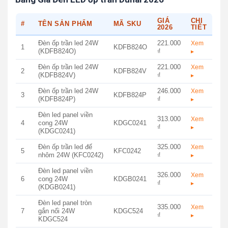
GIÁ
CHI
#
TÊN SẢN PHẨM
MÃ SKU
2026
TIẾT
Đèn ốp trần led 24W
221.000
Xem
1
KDFB824O
(KDFB824O)
₫
▸
Đèn ốp trần led 24W
221.000
Xem
2
KDFB824V
(KDFB824V)
₫
▸
Đèn ốp trần led 24W
246.000
Xem
3
KDFB824P
(KDFB824P)
₫
▸
Đèn led panel viền
313.000
Xem
4
cong 24W
KDGC0241
₫
▸
(KDGC0241)
Đèn ốp trần led đế
325.000
Xem
5
KFC0242
nhôm 24W (KFC0242)
₫
▸
Đèn led panel viền
326.000
Xem
6
cong 24W
KDGB0241
₫
▸
(KDGB0241)
Đèn led panel tròn
335.000
Xem
7
gắn nổi 24W
KDGC524
₫
▸
KDGC524