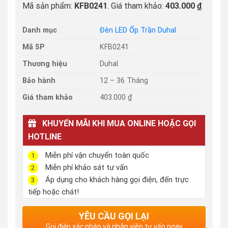
Mã sản phẩm:
KFB0241
. Giá tham khảo:
403.000 ₫
.
Danh mục
Đèn LED Ốp Trần Duhal
Mã SP
KFB0241
Thương hiệu
Duhal
Bảo hành
12 – 36 Tháng
Giá tham khảo
403.000 ₫
KHUYẾN MÃI KHI MUA ONLINE HOẶC GỌI
HOTLINE
Miễn phí vận chuyển toàn quốc
1
Miễn phí khảo sát tư vấn
2
Áp dụng cho khách hàng gọi điện, đến trực
3
tiếp hoặc chát!
YÊU CẦU GỌI LẠI
Gọi điện xác nhận và nhân viên tư vấn ngay