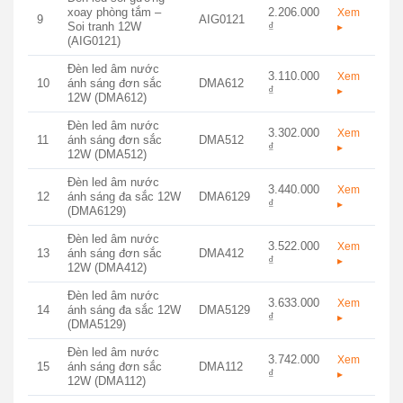
xoay phòng tắm –
2.206.000
Xem
9
AIG0121
Soi tranh 12W
₫
▸
(AIG0121)
Đèn led âm nước
3.110.000
Xem
10
ánh sáng đơn sắc
DMA612
₫
▸
12W (DMA612)
Đèn led âm nước
3.302.000
Xem
11
ánh sáng đơn sắc
DMA512
₫
▸
12W (DMA512)
Đèn led âm nước
3.440.000
Xem
12
ánh sáng đa sắc 12W
DMA6129
₫
▸
(DMA6129)
Đèn led âm nước
3.522.000
Xem
13
ánh sáng đơn sắc
DMA412
₫
▸
12W (DMA412)
Đèn led âm nước
3.633.000
Xem
14
ánh sáng đa sắc 12W
DMA5129
₫
▸
(DMA5129)
Đèn led âm nước
3.742.000
Xem
15
ánh sáng đơn sắc
DMA112
₫
▸
12W (DMA112)