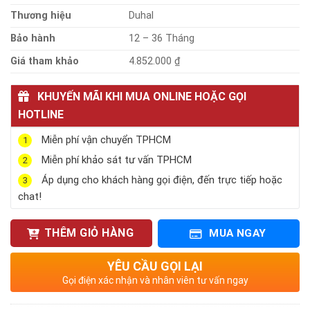
Thương hiệu
Duhal
Bảo hành
12 – 36 Tháng
Giá tham khảo
4.852.000 ₫
KHUYẾN MÃI KHI MUA ONLINE HOẶC GỌI
HOTLINE
Miễn phí vận chuyển TPHCM
1
Miễn phí khảo sát tư vấn TPHCM
2
Áp dụng cho khách hàng gọi điện, đến trực tiếp hoặc
3
chat!
THÊM GIỎ HÀNG
MUA NGAY
YÊU CẦU GỌI LẠI
Gọi điện xác nhận và nhân viên tư vấn ngay