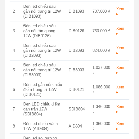
Đèn led chiếu sâu
Xem
2
gắn nổi trang trí 12W
DIB1093
707.000 ₫
▸
(DIB1093)
Đèn led chiếu sâu
Xem
3
gắn nổi tán quang
DIB0126
760.000 ₫
▸
12W (DIB0126)
Đèn led chiếu sâu
Xem
4
gắn nổi trang trí 12W
DIB2093
824.000 ₫
▸
(DIB2093)
Đèn led chiếu sâu
1.037.000
Xem
5
gắn nổi trang trí 12W
DIB3093
₫
▸
(DIB3093)
Đèn led gắn nổi chiếu
1.086.000
Xem
6
điểm trang trí 12W
DIB0121
₫
▸
(DIB0121)
Đèn LED chiếu điểm
1.346.000
Xem
7
gắn trần 12W
SDIB804
₫
▸
(SDIB804)
Đèn led chiếu vách
1.360.000
Xem
8
AID804
12W (AID804)
₫
▸
Đèn led soi gương