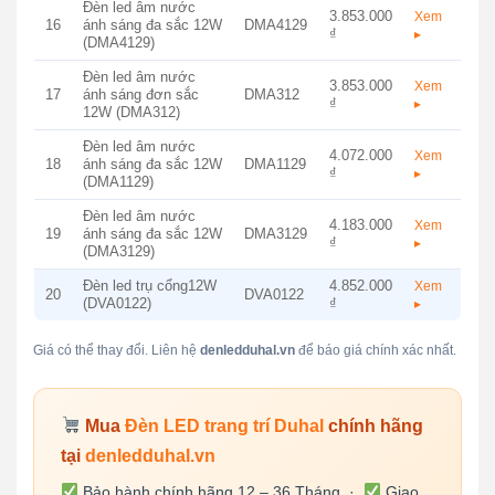
Đèn led âm nước
3.853.000
Xem
16
ánh sáng đa sắc 12W
DMA4129
₫
▸
(DMA4129)
Đèn led âm nước
3.853.000
Xem
17
ánh sáng đơn sắc
DMA312
₫
▸
12W (DMA312)
Đèn led âm nước
4.072.000
Xem
18
ánh sáng đa sắc 12W
DMA1129
₫
▸
(DMA1129)
Đèn led âm nước
4.183.000
Xem
19
ánh sáng đa sắc 12W
DMA3129
₫
▸
(DMA3129)
Đèn led trụ cổng12W
4.852.000
Xem
20
DVA0122
(DVA0122)
₫
▸
Giá có thể thay đổi. Liên hệ
denledduhal.vn
để báo giá chính xác nhất.
Mua
Đèn LED trang trí Duhal
chính hãng
tại
denledduhal.vn
Bảo hành chính hãng 12 – 36 Tháng ·
Giao