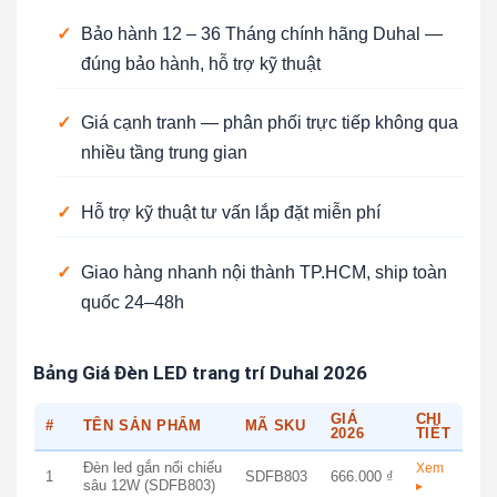
✓
Bảo hành 12 – 36 Tháng chính hãng Duhal —
đúng bảo hành, hỗ trợ kỹ thuật
✓
Giá cạnh tranh — phân phối trực tiếp không qua
nhiều tầng trung gian
✓
Hỗ trợ kỹ thuật tư vấn lắp đặt miễn phí
✓
Giao hàng nhanh nội thành TP.HCM, ship toàn
quốc 24–48h
Bảng Giá Đèn LED trang trí Duhal 2026
GIÁ
CHI
#
TÊN SẢN PHẨM
MÃ SKU
2026
TIẾT
Đèn led gắn nổi chiếu
Xem
1
SDFB803
666.000 ₫
sâu 12W (SDFB803)
▸