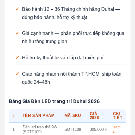
✓
Bảo hành 12 – 36 Tháng chính hãng Duhal —
đúng bảo hành, hỗ trợ kỹ thuật
✓
Giá cạnh tranh — phân phối trực tiếp không qua
nhiều tầng trung gian
✓
Hỗ trợ kỹ thuật tư vấn lắp đặt miễn phí
✓
Giao hàng nhanh nội thành TP.HCM, ship toàn
quốc 24–48h
Bảng Giá Đèn LED trang trí Duhal 2026
GIÁ
CHI
#
TÊN SẢN PHẨM
MÃ SKU
2026
TIẾT
Đèn led treo thả 9W
Xem
1
SDTT109
305.000 ₫
(SDTT109)
▸