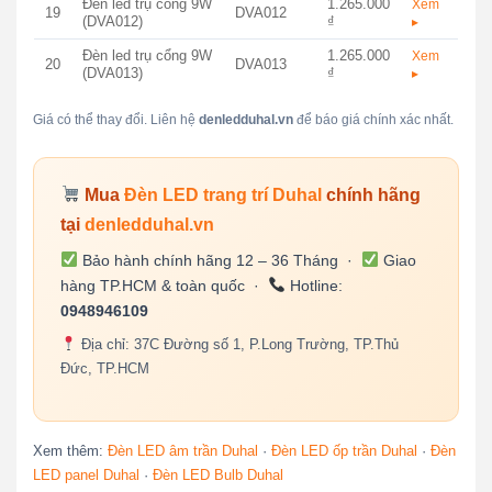
Đèn led trụ cổng 9W
1.265.000
Xem
19
DVA012
(DVA012)
₫
▸
Đèn led trụ cổng 9W
1.265.000
Xem
20
DVA013
(DVA013)
₫
▸
Giá có thể thay đổi. Liên hệ
denledduhal.vn
để báo giá chính xác nhất.
Mua
Đèn LED trang trí Duhal
chính hãng
tại
denledduhal.vn
Bảo hành chính hãng 12 – 36 Tháng ·
Giao
hàng TP.HCM & toàn quốc ·
Hotline:
0948946109
Địa chỉ: 37C Đường số 1, P.Long Trường, TP.Thủ
Đức, TP.HCM
Xem thêm:
Đèn LED âm trần Duhal
·
Đèn LED ốp trần Duhal
·
Đèn
LED panel Duhal
·
Đèn LED Bulb Duhal