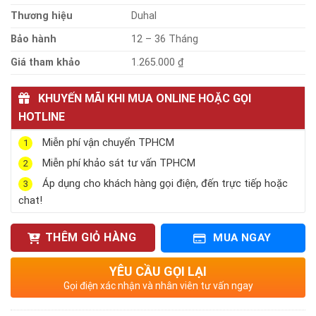
Thương hiệu
Duhal
Bảo hành
12 – 36 Tháng
Giá tham khảo
1.265.000 ₫
KHUYẾN MÃI KHI MUA ONLINE HOẶC GỌI
HOTLINE
Miễn phí vận chuyển TPHCM
1
Miễn phí khảo sát tư vấn TPHCM
2
Áp dụng cho khách hàng gọi điện, đến trực tiếp hoặc
3
chat!
THÊM GIỎ HÀNG
MUA NGAY
YÊU CẦU GỌI LẠI
Gọi điện xác nhận và nhân viên tư vấn ngay