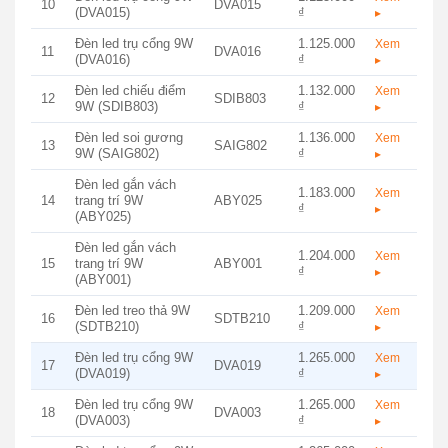
10
DVA015
(DVA015)
₫
▸
Đèn led trụ cổng 9W
1.125.000
Xem
11
DVA016
(DVA016)
₫
▸
Đèn led chiếu điểm
1.132.000
Xem
12
SDIB803
9W (SDIB803)
₫
▸
Đèn led soi gương
1.136.000
Xem
13
SAIG802
9W (SAIG802)
₫
▸
Đèn led gắn vách
1.183.000
Xem
14
trang trí 9W
ABY025
₫
▸
(ABY025)
Đèn led gắn vách
1.204.000
Xem
15
trang trí 9W
ABY001
₫
▸
(ABY001)
Đèn led treo thả 9W
1.209.000
Xem
16
SDTB210
(SDTB210)
₫
▸
Đèn led trụ cổng 9W
1.265.000
Xem
17
DVA019
(DVA019)
₫
▸
Đèn led trụ cổng 9W
1.265.000
Xem
18
DVA003
(DVA003)
₫
▸