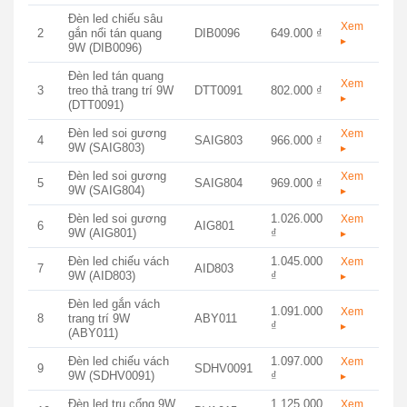
Đèn led chiếu sâu
Xem
2
gắn nổi tán quang
DIB0096
649.000 ₫
▸
9W (DIB0096)
Đèn led tán quang
Xem
3
treo thả trang trí 9W
DTT0091
802.000 ₫
▸
(DTT0091)
Đèn led soi gương
Xem
4
SAIG803
966.000 ₫
9W (SAIG803)
▸
Đèn led soi gương
Xem
5
SAIG804
969.000 ₫
9W (SAIG804)
▸
Đèn led soi gương
1.026.000
Xem
6
AIG801
9W (AIG801)
₫
▸
Đèn led chiếu vách
1.045.000
Xem
7
AID803
9W (AID803)
₫
▸
Đèn led gắn vách
1.091.000
Xem
8
trang trí 9W
ABY011
₫
▸
(ABY011)
Đèn led chiếu vách
1.097.000
Xem
9
SDHV0091
9W (SDHV0091)
₫
▸
Đèn led trụ cổng 9W
1.125.000
Xem