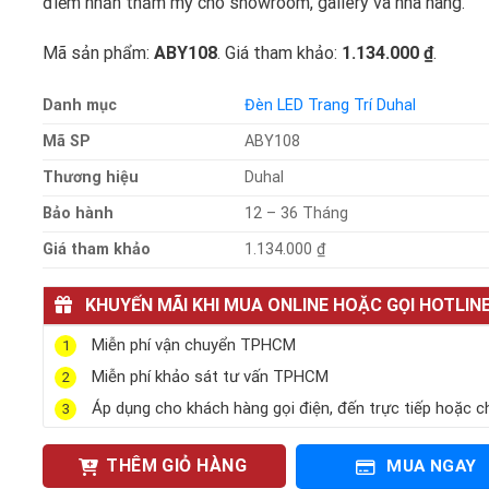
điểm nhấn thẩm mỹ cho showroom, gallery và nhà hàng.
Mã sản phẩm:
ABY108
. Giá tham khảo:
1.134.000 ₫
.
Danh mục
Đèn LED Trang Trí Duhal
Mã SP
ABY108
Thương hiệu
Duhal
Bảo hành
12 – 36 Tháng
Giá tham khảo
1.134.000 ₫
KHUYẾN MÃI KHI MUA ONLINE HOẶC GỌI HOTLIN
Miễn phí vận chuyển TPHCM
1
Miễn phí khảo sát tư vấn TPHCM
2
Áp dụng cho khách hàng gọi điện, đến trực tiếp hoặc c
3
THÊM GIỎ HÀNG
MUA NGAY