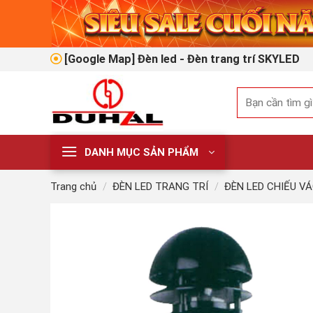
Skip
to
content
[Google Map] Đèn led - Đèn trang trí SKYLED
Tìm
kiếm:
DANH MỤC SẢN PHẨM
Trang chủ
/
ĐÈN LED TRANG TRÍ
/
ĐÈN LED CHIẾU V