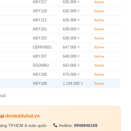
ABY217
630.000 ₫
Xem ▸
ABY218
630.000 ₫
Xem ▸
ABY113
636.000 ₫
Xem ▸
ABY201
639.000 ₫
Xem ▸
ABY202
639.000 ₫
Xem ▸
ODHV0051
647.000 ₫
Xem ▸
ABY207
649.000 ₫
Xem ▸
DGD0052
663.000 ₫
Xem ▸
ABY208
675.000 ₫
Xem ▸
ABY108
1.134.000 ₫
Xem ▸
hất.
tại
denledduhal.vn
àng TP.HCM & toàn quốc ·
Hotline:
0948946109