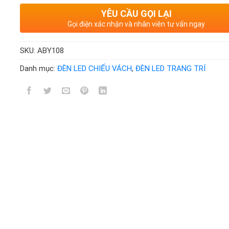
YÊU CẦU GỌI LẠI
Gọi điện xác nhận và nhân viên tư vấn ngay
SKU:
ABY108
Danh mục:
ĐÈN LED CHIẾU VÁCH
,
ĐÈN LED TRANG TRÍ