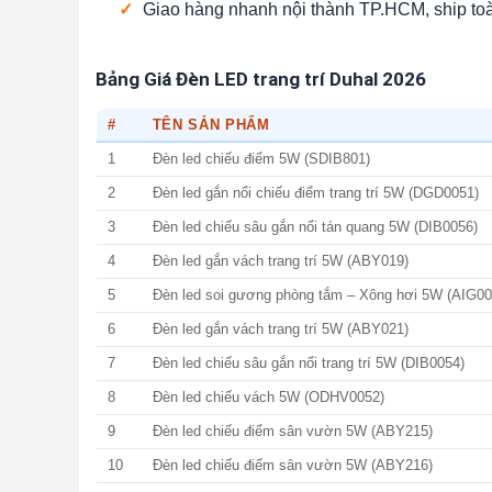
✓
Giao hàng nhanh nội thành TP.HCM, ship to
Bảng Giá Đèn LED trang trí Duhal 2026
#
TÊN SẢN PHẨM
1
Đèn led chiếu điểm 5W (SDIB801)
2
Đèn led gắn nổi chiếu điểm trang trí 5W (DGD0051)
3
Đèn led chiếu sâu gắn nổi tán quang 5W (DIB0056)
4
Đèn led gắn vách trang trí 5W (ABY019)
5
Đèn led soi gương phòng tắm – Xông hơi 5W (AIG00
6
Đèn led gắn vách trang trí 5W (ABY021)
7
Đèn led chiếu sâu gắn nổi trang trí 5W (DIB0054)
8
Đèn led chiếu vách 5W (ODHV0052)
9
Đèn led chiếu điểm sân vườn 5W (ABY215)
10
Đèn led chiếu điểm sân vườn 5W (ABY216)