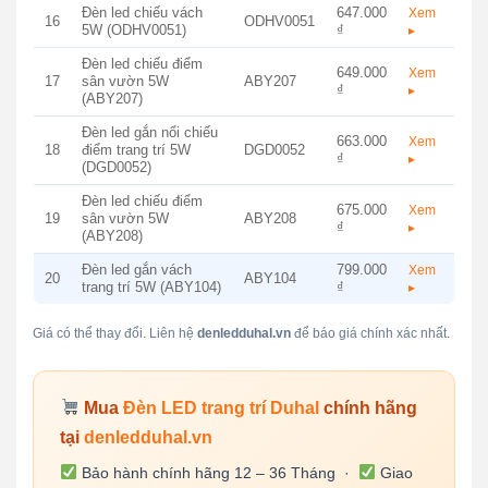
Đèn led chiếu vách
647.000
Xem
16
ODHV0051
5W (ODHV0051)
₫
▸
Đèn led chiếu điểm
649.000
Xem
17
sân vườn 5W
ABY207
₫
▸
(ABY207)
Đèn led gắn nổi chiếu
663.000
Xem
18
điểm trang trí 5W
DGD0052
₫
▸
(DGD0052)
Đèn led chiếu điểm
675.000
Xem
19
sân vườn 5W
ABY208
₫
▸
(ABY208)
Đèn led gắn vách
799.000
Xem
20
ABY104
trang trí 5W (ABY104)
₫
▸
Giá có thể thay đổi. Liên hệ
denledduhal.vn
để báo giá chính xác nhất.
Mua
Đèn LED trang trí Duhal
chính hãng
tại
denledduhal.vn
Bảo hành chính hãng 12 – 36 Tháng ·
Giao