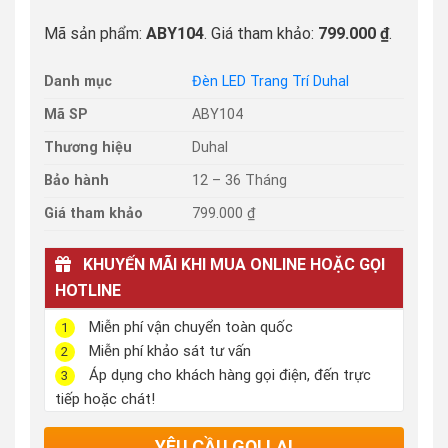
Mã sản phẩm:
ABY104
. Giá tham khảo:
799.000 ₫
.
Danh mục
Đèn LED Trang Trí Duhal
Mã SP
ABY104
Thương hiệu
Duhal
Bảo hành
12 – 36 Tháng
Giá tham khảo
799.000 ₫
KHUYẾN MÃI KHI MUA ONLINE HOẶC GỌI
HOTLINE
Miễn phí vận chuyển toàn quốc
1
Miễn phí khảo sát tư vấn
2
Áp dụng cho khách hàng gọi điện, đến trực
3
tiếp hoặc chát!
YÊU CẦU GỌI LẠI