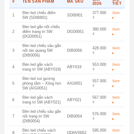
#
TÊN SẢN PHẨM
MÃ SKU
2026
TIẾT
Đèn led chiếu điểm
377.000
Xem
1
SDIB801
5W (SDIB801)
₫
▸
Đèn led gắn nổi chiếu
380.000
Xem
2
điểm trang trí 5W
DGD0051
₫
▸
(DGD0051)
Đèn led chiếu sâu gắn
428.000
Xem
3
nổi tán quang 5W
DIB0056
₫
▸
(DIB0056)
Đèn led gắn vách
553.000
Xem
4
ABY019
trang trí 5W (ABY019)
₫
▸
Đèn led soi gương
557.000
Xem
5
phòng tắm – Xông hơi
AIG0051
₫
▸
5W (AIG0051)
Đèn led gắn vách
567.000
Xem
6
ABY021
trang trí 5W (ABY021)
₫
▸
Đèn led chiếu sâu gắn
576.000
Xem
7
nổi trang trí 5W
DIB0054
₫
▸
(DIB0054)
Đèn led chiếu vách
595.000
Xem
8
ODHV0052