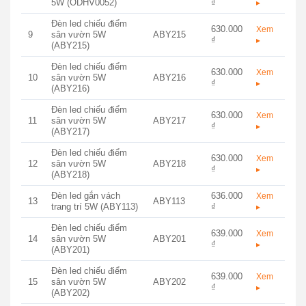
5W (ODHV0052)
₫
▸
Đèn led chiếu điểm
630.000
Xem
9
sân vườn 5W
ABY215
₫
▸
(ABY215)
Đèn led chiếu điểm
630.000
Xem
10
sân vườn 5W
ABY216
₫
▸
(ABY216)
Đèn led chiếu điểm
630.000
Xem
11
sân vườn 5W
ABY217
₫
▸
(ABY217)
Đèn led chiếu điểm
630.000
Xem
12
sân vườn 5W
ABY218
₫
▸
(ABY218)
Đèn led gắn vách
636.000
Xem
13
ABY113
trang trí 5W (ABY113)
₫
▸
Đèn led chiếu điểm
639.000
Xem
14
sân vườn 5W
ABY201
₫
▸
(ABY201)
Đèn led chiếu điểm
639.000
Xem
15
sân vườn 5W
ABY202
₫
▸
(ABY202)