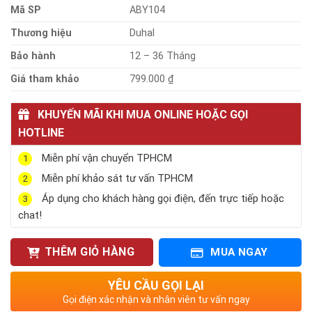
Mã SP
ABY104
Thương hiệu
Duhal
Bảo hành
12 – 36 Tháng
Giá tham khảo
799.000 ₫
KHUYẾN MÃI KHI MUA ONLINE HOẶC GỌI
HOTLINE
Miễn phí vận chuyển TPHCM
1
Miễn phí khảo sát tư vấn TPHCM
2
Áp dụng cho khách hàng gọi điện, đến trực tiếp hoặc
3
chat!
THÊM GIỎ HÀNG
MUA NGAY
YÊU CẦU GỌI LẠI
Gọi điện xác nhận và nhân viên tư vấn ngay