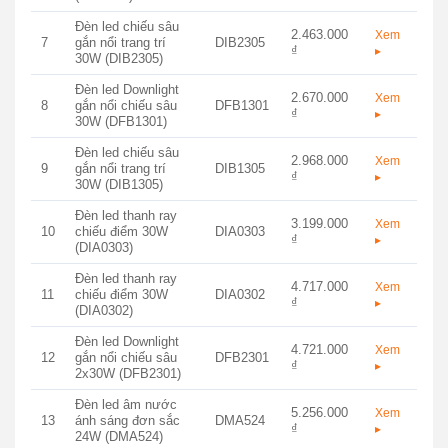
Đèn led chiếu sâu
2.463.000
Xem
7
gắn nổi trang trí
DIB2305
₫
▸
30W (DIB2305)
Đèn led Downlight
2.670.000
Xem
8
gắn nổi chiếu sâu
DFB1301
₫
▸
30W (DFB1301)
Đèn led chiếu sâu
2.968.000
Xem
9
gắn nổi trang trí
DIB1305
₫
▸
30W (DIB1305)
Đèn led thanh ray
3.199.000
Xem
10
chiếu điểm 30W
DIA0303
₫
▸
(DIA0303)
Đèn led thanh ray
4.717.000
Xem
11
chiếu điểm 30W
DIA0302
₫
▸
(DIA0302)
Đèn led Downlight
4.721.000
Xem
12
gắn nổi chiếu sâu
DFB2301
₫
▸
2x30W (DFB2301)
Đèn led âm nước
5.256.000
Xem
13
ánh sáng đơn sắc
DMA524
₫
▸
24W (DMA524)