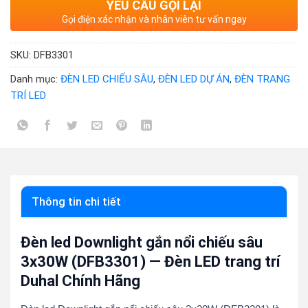
YÊU CẦU GỌI LẠI
Gọi điện xác nhận và nhân viên tư vấn ngay
SKU:
DFB3301
Danh mục:
ĐÈN LED CHIẾU SÂU
,
ĐÈN LED DỰ ÁN
,
ĐÈN TRANG
TRÍ LED
Thông tin chi tiết
Đèn led Downlight gắn nổi chiếu sâu
3x30W (DFB3301) — Đèn LED trang trí
Duhal Chính Hãng