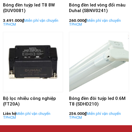
Bóng đèn tuýp led T8 8W
Bóng đèn led vòng đổi màu
(DUV0081)
Duhal (SBNV0241)
3.491.000
₫
260.000
₫
Bộ lọc nhiễu công nghiệp
Bóng đèn đôi tuýp led 0.6M
(FT20A)
T8 (SDHD210)
Liên hệ
256.000
₫